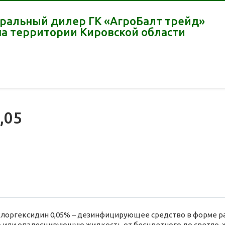
ральный дилер ГК «АгроБалт трейд»
на территории Кировской области
,05
лоргексидин 0,05% – дезинфицирующее средство в форме ра
 или опалесцирующую жидкость от бесцветного до светло-ж