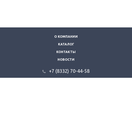
О КОМПАНИИ
КАТАЛОГ
КОНТАКТЫ
НОВОСТИ
+7 (8332) 70-44-58
610035, г. Киров, ул. Складская 9.
info@kzvt.ru
© 2026 "Кировзооветторг".
Все права защищены.