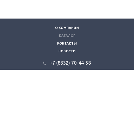
О КОМПАНИИ
КАТАЛОГ
КОНТАКТЫ
НОВОСТИ
+7 (8332) 70-44-58
610035, г. Киров, ул. Складская 9.
info@kzvt.ru
© 2026 "Кировзооветторг".
Все права защищены.
создание сайта