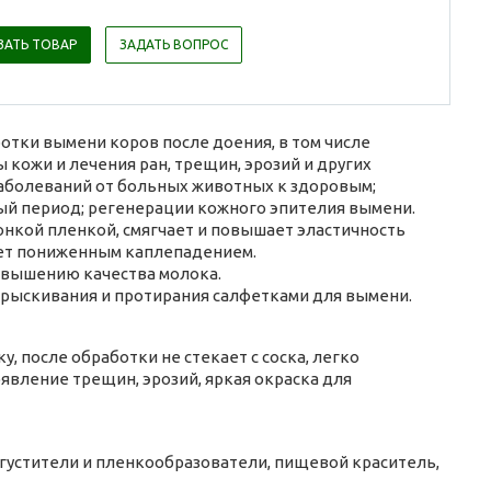
ЗАТЬ ТОВАР
ЗАДАТЬ ВОПРОС
тки вымени коров после доения, в том числе
кожи и лечения ран, трещин, эрозий и других
аболеваний от больных животных к здоровым;
ый период; регенерации кожного эпителия вымени.
нкой пленкой, смягчает и повышает эластичность
ает пониженным каплепадением.
овышению качества молока.
рыскивания и протирания салфетками для вымени.
 после обработки не стекает с соска, легко
вление трещин, эрозий, яркая окраска для
агустители и пленкообразователи, пищевой краситель,