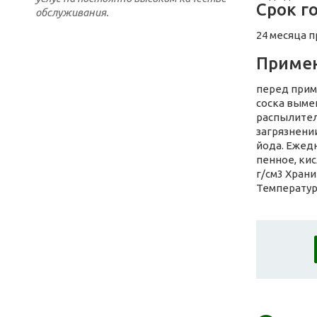
Срок г
обслуживания.
24 месяца 
Приме
перед прим
соска выме
распылител
загрязнени
йода. Ежедн
пенное, кис
г/см3 Хран
Температура