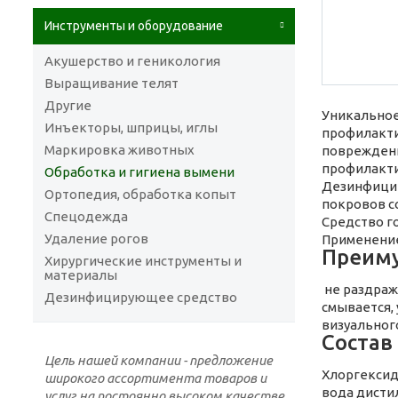
Инструменты и оборудование
Акушерство и геникология
Выращивание телят
Другие
Уникальное
Инъекторы, шприцы, иглы
профилакти
Маркировка животных
повреждени
профилакти
Обработка и гигиена вымени
Дезинфицир
Ортопедия, обработка копыт
покровов с
Спецодежда
Средство г
Удаление рогов
Применение
Преим
Хирургические инструменты и
материалы
не раздраж
Дезинфицирующее средство
смывается,
визуальног
Состав
Цель нашей компании - предложение
Хлоргексид
широкого ассортимента товаров и
вода дистил
услуг на постоянно высоком качестве