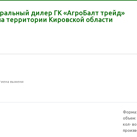
ральный дилер ГК «АгроБалт трейд»
на территории Кировской области
игиена вымени
Форма:
объем:
кол- во
произв