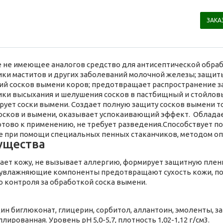
ЗАКА
 не имеющее аналогов средство для антисептической обрабо
ки маститов и других заболеваний молочной железы; защиты 
й сосков вымени коров; предотвращает распространение з
ки высыхания и шелушения сосков в пастбищный и стойлов
ует соски вымени. Создает полную защиту сосков вымени то
осков и вымени, оказывает успокаивающий эффект. Облад
отово к применению, не требует разведения.Способствует п
 при помощи специальных пенных стаканчиков, методом оп
ущества
ает кожу, не вызывает аллергию, формирует защитную пленку,
 увлажняющие компоненты предотвращают сухость кожи, поя
о контроля за обработкой соска вымени.
ин биглюконат, глицерин, сорбитол, аллантоин, эмоленты, з
лированная. Уровень pH 5,0-5,7, плотность 1,02-1,12 г/см3.