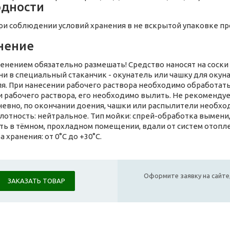
одности
при соблюдении условий хранения в не вскрытой упаковке п
нение
енением обязательно размешать! Средство наносят на соски
ни в специальный стаканчик - окунатель или чашку для оку
я. При нанесении рабочего раствора необходимо обработать
и рабочего раствора, его необходимо вылить. Не рекоменду
евно, по окончании доения, чашки или распылители необходим
лотность: нейтральное. Тип мойки: спрей-обработка вымени,
ить в тёмном, прохладном помещении, вдали от систем отопл
 хранения: от 0°C до +30°C.
Оформите заявку на сайте,
ЗАКАЗАТЬ ТОВАР