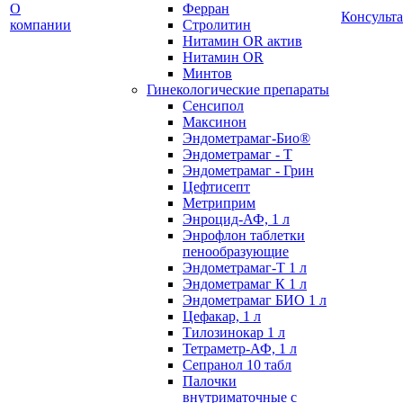
О
Ферран
Консульт
компании
Стролитин
Нитамин OR актив
Нитамин OR
Минтов
Гинекологические препараты
Сенсипол
Максинон
Эндометрамаг-Био®
Эндометрамаг - Т
Эндометрамаг - Грин
Цефтисепт
Метриприм
Энроцид-АФ, 1 л
Энрофлон таблетки
пенообразующие
Эндометрамаг-Т 1 л
Эндометрамаг К 1 л
Эндометрамаг БИО 1 л
Цефакар, 1 л
Тилозинокар 1 л
Тетраметр-АФ, 1 л
Сепранол 10 табл
Палочки
внутриматочные с