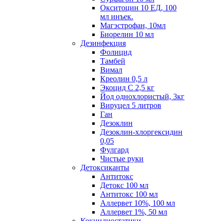
Окситоцин 10 ЕД, 100
мл инъек.
Магэстрофан, 10мл
Биорелин 10 мл
Дезинфекция
Фолицид
Тамбей
Вимал
Креолин 0,5 л
Экоцид С 2,5 кг
Йод однохлористый, 3кг
Вируцел 5 литров
Ган
Дезоклин
Дезоклин-хлоргексидин
0,05
Фулгард
Чистые руки
Детоксиканты
Антитокс
Детокс 100 мл
Антитокс 100 мл
Аллервет 10%, 100 мл
Аллервет 1%, 50 мл
Кокцидиостатики