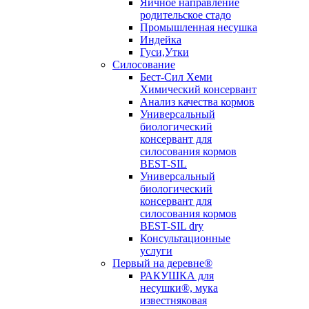
Яичное направление
родительское стадо
Промышленная несушка
Индейка
Гуси,Утки
Силосование
Бест-Сил Хеми
Химический консервант
Анализ качества кормов
Универсальный
биологический
консервант для
силосования кормов
BEST-SIL
Универсальный
биологический
консервант для
силосования кормов
BEST-SIL dry
Консультационные
услуги
Первый на деревне®
РАКУШКА для
несушки®, мука
известняковая