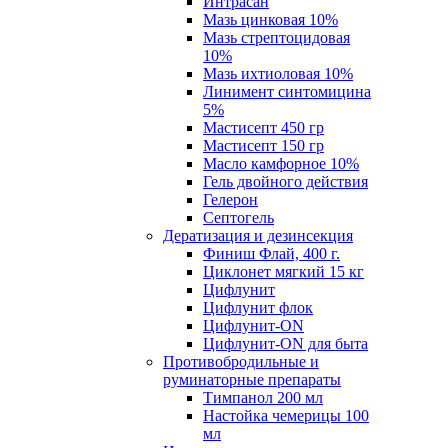
Интрасан
Мазь цинковая 10%
Мазь стрептоцидовая
10%
Мазь ихтиоловая 10%
Линимент синтомицина
5%
Мастисепт 450 гр
Мастисепт 150 гр
Масло камфорное 10%
Гель двойного действия
Гелерон
Септогель
Дератизация и дезинсекция
Финиш Флай, 400 г.
Циклонет мягкий 15 кг
Цифлунит
Цифлунит флок
Цифлунит-ON
Цифлунит-ON для быта
Противобродильные и
руминаторные препараты
Тимпанол 200 мл
Настойка чемерицы 100
мл