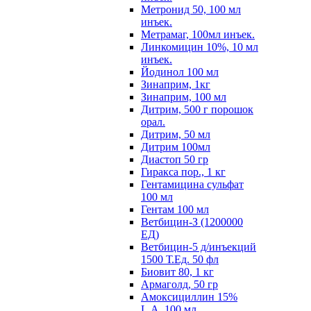
Метронид 50, 100 мл
инъек.
Метрамаг, 100мл инъек.
Линкомицин 10%, 10 мл
инъек.
Йодинол 100 мл
Зинаприм, 1кг
Зинаприм, 100 мл
Дитрим, 500 г порошок
орал.
Дитрим, 50 мл
Дитрим 100мл
Диастоп 50 гр
Гиракса пор., 1 кг
Гентамицина сульфат
100 мл
Гентам 100 мл
Ветбицин-З (1200000
ЕД)
Ветбицин-5 д/инъекций
1500 Т.Ед. 50 фл
Биовит 80, 1 кг
Армаголд, 50 гр
Амоксициллин 15%
L.A. 100 мл