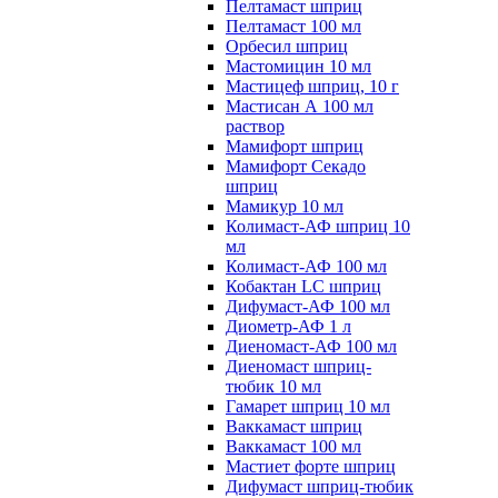
Пелтамаст шприц
Пелтамаст 100 мл
Орбесил шприц
Мастомицин 10 мл
Мастицеф шприц, 10 г
Мастисан А 100 мл
раствор
Мамифорт шприц
Мамифорт Секадо
шприц
Мамикур 10 мл
Колимаст-АФ шприц 10
мл
Колимаст-АФ 100 мл
Кобактан LC шприц
Дифумаст-АФ 100 мл
Диометр-АФ 1 л
Диеномаст-АФ 100 мл
Диеномаст шприц-
тюбик 10 мл
Гамарет шприц 10 мл
Ваккамаст шприц
Ваккамаст 100 мл
Мастиет форте шприц
Дифумаст шприц-тюбик