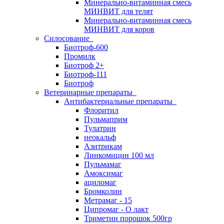
Минерально-витаминная смесь
МИНВИТ для телят
Минерально-витаминная смесь
МИНВИТ для коров
Силосование
Биотроф-600
Промилк
Биотроф 2+
Биотроф-111
Биотроф
Ветеринарные препараты
Антибактериальные препараты
Флоритил
Пульмаприм
Тулатрин
неокальф
Азитрикам
Линкомицин 100 мл
Пульмамаг
Амоксимаг
ациломаг
Бромколин
Метрамаг - 15
Ципромаг - О лакт
Триметин порошок 500гр