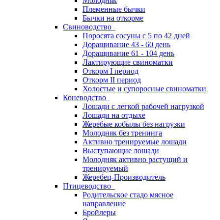
Молодняк
Племенные бычки
Бычки на откорме
Свиноводство
Поросята сосуны с 5 по 42 дней
Доращивание 43 - 60 день
Доращивание 61 - 104 день
Лактирующие свиноматки
Откорм I период
Откорм II период
Холостые и супоросные свиноматки
Коневодство
Лошади с легкой рабочей нагрузкой
Лошади на отдыхе
Жеребые кобылы без нагрузки
Молодняк без тренинга
Активно тренируемые лошади
Выступающие лошади
Молодняк активно растущий и
тренируемый
Жеребец-Производитель
Птицеводство
Родительское стадо мясное
направление
Бройлеры