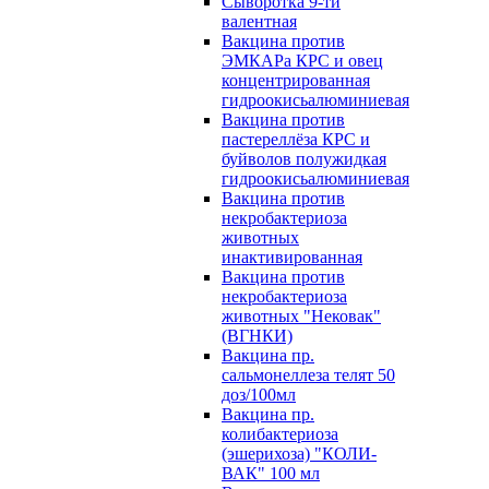
Сыворотка 9-ти
валентная
Вакцина против
ЭМКАРа КРС и овец
концентрированная
гидроокисьалюминиевая
Вакцина против
пастереллёза КРС и
буйволов полужидкая
гидроокисьалюминиевая
Вакцина против
некробактериоза
животных
инактивированная
Вакцина против
некробактериоза
животных "Нековак"
(ВГНКИ)
Вакцина пр.
сальмонеллеза телят 50
доз/100мл
Вакцина пр.
колибактериоза
(эшерихоза) "КОЛИ-
ВАК" 100 мл