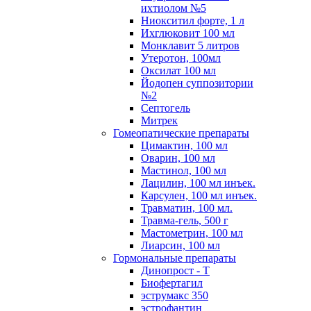
ихтиолом №5
Ниокситил форте, 1 л
Ихглюковит 100 мл
Монклавит 5 литров
Утеротон, 100мл
Оксилат 100 мл
Йодопен суппозитории
№2
Септогель
Митрек
Гомеопатические препараты
Цимактин, 100 мл
Оварин, 100 мл
Мастинол, 100 мл
Лацилин, 100 мл инъек.
Карсулен, 100 мл инъек.
Травматин, 100 мл.
Травма-гель, 500 г
Мастометрин, 100 мл
Лиарсин, 100 мл
Гормональные препараты
Динопрост - Т
Биофертагил
эструмакс 350
эстрофантин