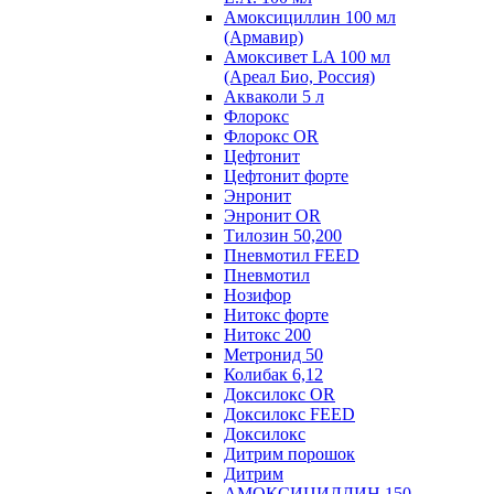
Амоксициллин 100 мл
(Армавир)
Амоксивет LA 100 мл
(Ареал Био, Россия)
Акваколи 5 л
Флорокс
Флорокс OR
Цефтонит
Цефтонит форте
Энронит
Энронит OR
Тилозин 50,200
Пневмотил FEED
Пневмотил
Нозифор
Нитокс форте
Нитокс 200
Метронид 50
Колибак 6,12
Доксилокс OR
Доксилокс FEED
Доксилокс
Дитрим порошок
Дитрим
АМОКСИЦИЛЛИН 150