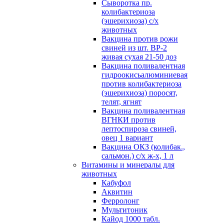
Сыворотка пр.
колибактериоза
(эшерихиоза) с/х
животных
Вакцина против рожи
свиней из шт. ВР-2
живая сухая 21-50 доз
Вакцина поливалентная
гидроокисьалюминиевая
против колибактериоза
(эшерихиоза) поросят,
телят, ягнят
Вакцина поливалентная
ВГНКИ против
лептоспироза свиней,
овец 1 вариант
Вакцина ОКЗ (колибак.,
сальмон.) с/х ж-х, 1 л
Витамины и минералы для
животных
Кабуфол
Аквитин
Ферролонг
Мультитоник
Кайод 1000 табл.