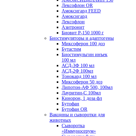
Лексофлон OR
Амоксигард FEED
Амоксигард
Лексофлон
Азитронит
Биовит Р-150 1000 г
Биостимуляторы и адаптогены
Миксоферон 100 доз
Бутастим
Биостимульгин инъек
100 мл
АСД-3Ф 100 мл
АСД-2Ф 100мл
Тонокард 100 мл
Миксоферон 50 доз
Липотон-АФ 500, 100мл
Лауритин-С 100мл
Кинорон, 1 доза фл
Бутофан
Бутофан OR
Вакцины и сыворотки для
животных
Сыворотка
«Иммуносерум»