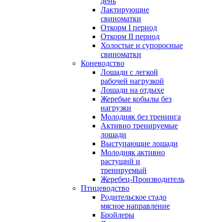
день
Лактирующие
свиноматки
Откорм I период
Откорм II период
Холостые и супоросные
свиноматки
Коневодство
Лошади с легкой
рабочей нагрузкой
Лошади на отдыхе
Жеребые кобылы без
нагрузки
Молодняк без тренинга
Активно тренируемые
лошади
Выступающие лошади
Молодняк активно
растущий и
тренируемый
Жеребец-Производитель
Птицеводство
Родительское стадо
мясное направление
Бройлеры