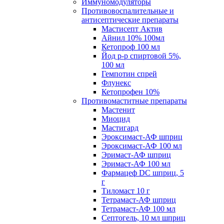
Иммуномодуляторы
Противовоспалительные и
антисептические препараты
Мастисепт Актив
Айнил 10% 100мл
Кетопроф 100 мл
Йод р-р спиртовой 5%,
100 мл
Гемпотин спрей
Флунекс
Кетопрофен 10%
Противомаститные препараты
Мастенит
Миоцид
Мастигард
Эроксимаст-АФ шприц
Эроксимаст-АФ 100 мл
Эримаст-АФ шприц
Эримаст-АФ 100 мл
Фармацеф DC шприц, 5
г
Тиломаст 10 г
Тетрамаст-АФ шприц
Тетрамаст-АФ 100 мл
Септогель, 10 мл шприц