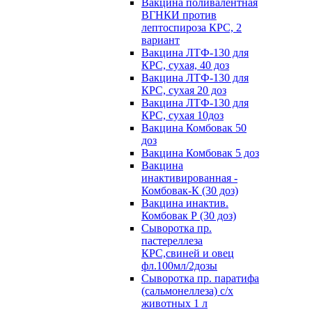
Вакцина поливалентная
ВГНКИ против
лептоспироза КРС, 2
вариант
Вакцина ЛТФ-130 для
КРС, сухая, 40 доз
Вакцина ЛТФ-130 для
КРС, сухая 20 доз
Вакцина ЛТФ-130 для
КРС, сухая 10доз
Вакцина Комбовак 50
доз
Вакцина Комбовак 5 доз
Вакцина
инактивированная -
Комбовак-К (30 доз)
Вакцина инактив.
Комбовак Р (30 доз)
Сыворотка пр.
пастереллеза
КРС,свиней и овец
фл.100мл/2дозы
Сыворотка пр. паратифа
(сальмонеллеза) с/х
животных 1 л