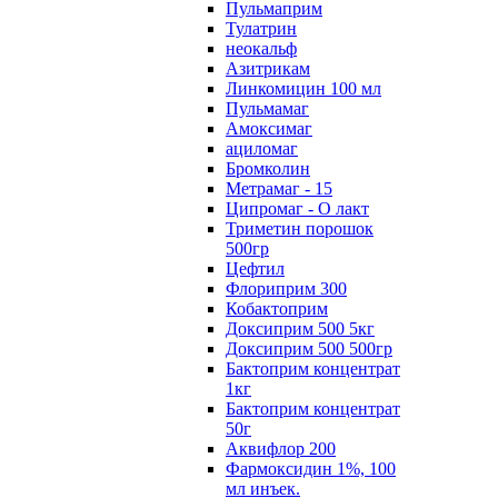
Пульмаприм
Тулатрин
неокальф
Азитрикам
Линкомицин 100 мл
Пульмамаг
Амоксимаг
ациломаг
Бромколин
Метрамаг - 15
Ципромаг - О лакт
Триметин порошок
500гр
Цефтил
Флориприм 300
Кобактоприм
Доксиприм 500 5кг
Доксиприм 500 500гр
Бактоприм концентрат
1кг
Бактоприм концентрат
50г
Аквифлор 200
Фармоксидин 1%, 100
мл инъек.