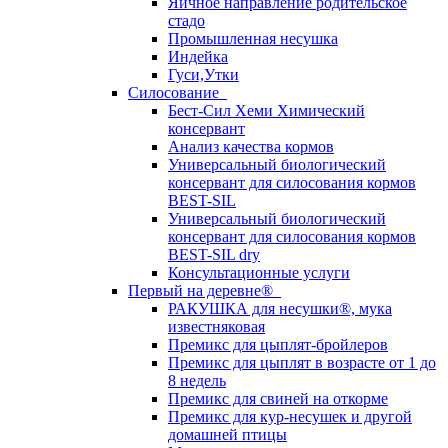
Яичное направление родительское
стадо
Промышленная несушка
Индейка
Гуси,Утки
Силосование
Бест-Сил Хеми Химический
консервант
Анализ качества кормов
Универсальный биологический
консервант для силосования кормов
BEST-SIL
Универсальный биологический
консервант для силосования кормов
BEST-SIL dry
Консультационные услуги
Первый на деревне®
РАКУШКА для несушки®, мука
известняковая
Премикс для цыплят-бройлеров
Премикс для цыплят в возрасте от 1 до
8 недель
Премикс для свиней на откорме
Премикс для кур-несушек и другой
домашней птицы