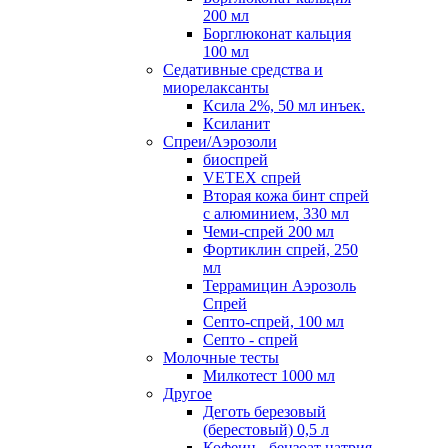
200 мл
Борглюконат кальция
100 мл
Седативные средства и
миорелаксанты
Ксила 2%, 50 мл инъек.
Ксиланит
Спреи/Аэрозоли
биоспрей
VETEX спрей
Вторая кожа бинт спрей
с алюминием, 330 мл
Чеми-спрей 200 мл
Фортиклин спрей, 250
мл
Террамицин Аэрозоль
Спрей
Септо-спрей, 100 мл
Септо - спрей
Молочные тесты
Милкотест 1000 мл
Другое
Деготь березовый
(берестовый) 0,5 л
Кофеин - бензоат натрия