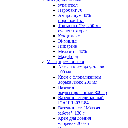
зурантрол
Паробакт 70
Ампролиум 30%
порошок 1 кг
Толтарокс 5%, 250 мл
суспензия орал.
Кокцимакс
Эймицид
Никарзин
МелазитТ 40%
Мадефорд
Мази, крема и гели
Алезан крем д/суставов
100 мл
Крем с флорализином
Зорька Люкс 200 мл
Вазелин
эмульгированный 800 гр
Вазелин ветеринарный
ГОСТ 13037-84
Вазелин вет. "Мягкая
забота", 130 г
Крем для доения
«Зорька» 200мл