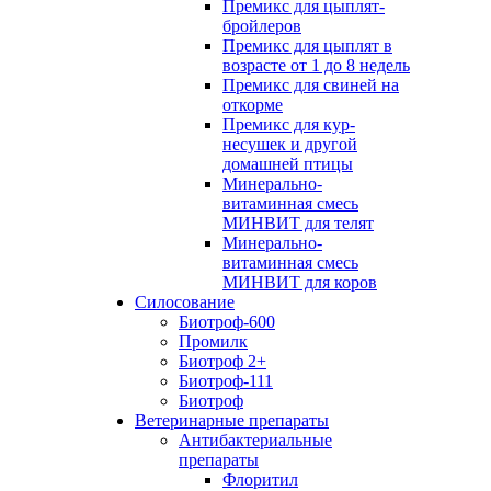
Премикс для цыплят-
бройлеров
Премикс для цыплят в
возрасте от 1 до 8 недель
Премикс для свиней на
откорме
Премикс для кур-
несушек и другой
домашней птицы
Минерально-
витаминная смесь
МИНВИТ для телят
Минерально-
витаминная смесь
МИНВИТ для коров
Силосование
Биотроф-600
Промилк
Биотроф 2+
Биотроф-111
Биотроф
Ветеринарные препараты
Антибактериальные
препараты
Флоритил