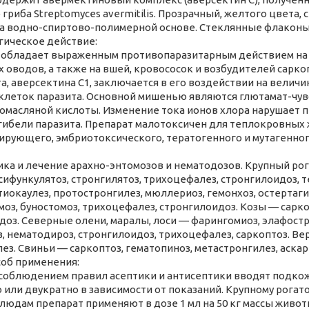
 гриба Streptomyces avermitilis. Прозрачный, желтого цвет
а водно-спиртово-полимерной основе. Стеклянные флаконы 
ическое действие:
 обладает выраженным противопаразитарным действием на 
 оводов, а также на вшей, кровососок и возбудителей сарк
а, аверсектина С1, заключается в его воздействии на велич
леток паразита. Основной мишенью являются глютамат-чув
омасляной кислоты. Изменение тока ионов хлора нарушает 
 гибели паразита. Препарат малотоксичен для теплокровных
ирующего, эмбриотоксического, тератогенного и мутагенног
ка и лечение арахно-энтомозов и нематодозов. Крупный рога
сифункулятоз, стронгилятоз, трихоцефалез, стронгилоидоз, т
тиокаулез, протостронгилез, мюллериоз, гемонхоз, остертаги
оз, буностомоз, трихоцефалез, стронгилоидоз. Козы — сарко
доз. Северные олени, маралы, лоси — фарингомиоз, элафостр
з, нематодироз, стронгилоидоз, трихоцефалез, саркоптоз. В
ез. Свиньи — саркоптоз, гематопиноз, метастронгилез, аскар
соб применения:
 соблюдением правил асептики и антисептики вводят подко
или двукратно в зависимости от показаний. Крупному рогатом
людам препарат применяют в дозе 1 мл на 50 кг массы животн