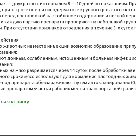
ах — двукратно с интервалом 8 — 10 дней по показаниям. Пр
, при эстрозе овец и гиподерматозе крупного рогатого скот
 перед постановкой на стойловое содержание и весной пер
и каждую партию препарата проверяют на небольшой группе 
. При отсутствии признаков отравления в течение 3-х суток
ействия:
х животных на месте инъекции возможно образование припух
азания:
ют дойным, ослабленным, истощенным и больным инфекци
зания:
ных на мясо разрешается через 14 суток после обработки аве
ного срока мясо используют для кормления плотоядных живо
под препарата обеззараживают путем автоклавирования (0,8 
ые препаратом участки рабочих мест и транспорта нейтрализ
ться к списку