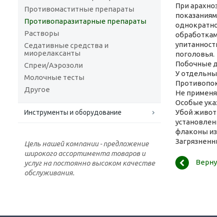
При арахноз
Противомаститные препараты
показаниям
Противопаразитарные препараты
однократно
Растворы
обработкам
упитанности
Седативные средства и
миорелаксанты
поголовья.
Побочные д
Спреи/Аэрозоли
У отдельны
Молочные тесты
Противопок
Другое
Не применя
Особые ука
Убой живот
Инструменты и оборудование
установлен
флаконы из-
Загрязненн
Цель нашей компании - предложение
широкого ассортимента товаров и
Верну
услуг на постоянно высоком качестве
обслуживания.