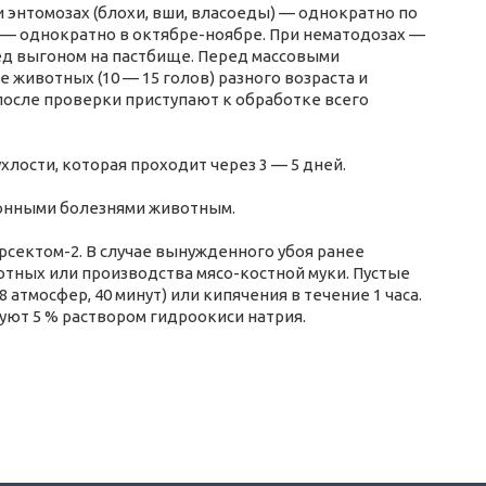
и энтомозах (блохи, вши, власоеды) — однократно по
а — однократно в октябре-ноябре. При нематодозах —
ед выгоном на пастбище. Перед массовыми
животных (10 — 15 голов) разного возраста и
 после проверки приступают к обработке всего
лости, которая проходит через 3 — 5 дней.
онными болезнями животным.
рсектом-2. В случае вынужденного убоя ранее
тных или производства мясо-костной муки. Пустые
атмосфер, 40 минут) или кипячения в течение 1 часа.
уют 5 % раствором гидроокиси натрия.