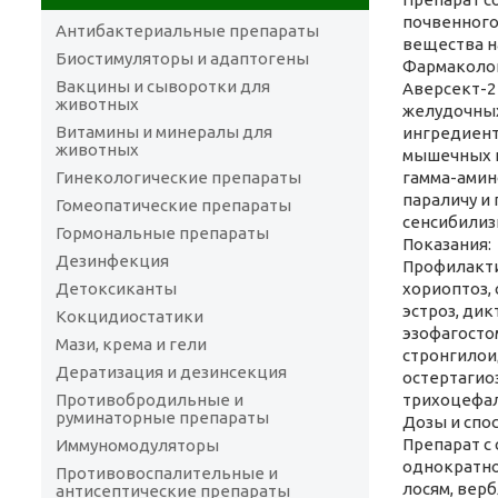
почвенного
Антибактериальные препараты
вещества н
Биостимуляторы и адаптогены
Фармаколог
Вакцины и сыворотки для
Аверсект-2
животных
желудочных
Витамины и минералы для
ингредиент
животных
мышечных к
Гинекологические препараты
гамма-амин
параличу и
Гомеопатические препараты
сенсибилиз
Гормональные препараты
Показания:
Дезинфекция
Профилакти
Детоксиканты
хориоптоз, 
эстроз, дик
Кокцидиостатики
эзофагостом
Мази, крема и гели
стронгилои
Дератизация и дезинсекция
остертагио
Противобродильные и
трихоцефал
руминаторные препараты
Дозы и спо
Препарат с
Иммуномодуляторы
однократно 
Противовоспалительные и
лосям, верб
антисептические препараты