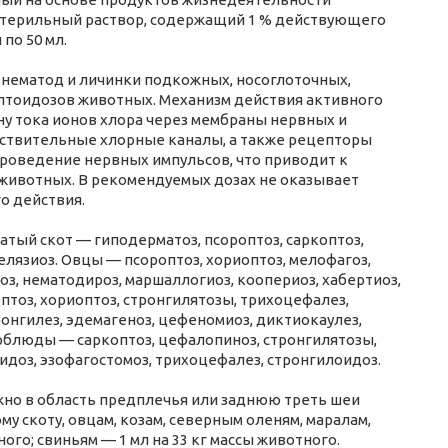
а, стерильный раствор, содержащий 1 % действующего
по 50 мл.
нематод и личинки подкожных, носоглоточных,
оптоидозов животных. Механизм действия активного
ину тока ионов хлора через мембраны нервных и
ствительные хлорные каналы, а также рецепторы
проведение нервных импульсов, что приводит к
 животных. В рекомендуемых дозах не оказывает
о действия.
тый скот — гиподерматоз, псороптоз, саркоптоз,
елязиоз. Овцы — псороптоз, хориоптоз, мелофагоз,
оз, нематодироз, маршаллогиоз, коопериоз, хабертиоз,
птоз, хориоптоз, стронгилятозы, трихоцефалез,
онгилез, эдемагеноз, цефеномиоз, диктиокаулез,
ерблюды — саркоптоз, цефалопиноз, стронгилятозы,
идоз, эзофагостомоз, трихоцефалез, стронгилоидоз.
жно в область предплечья или заднюю треть шеи
у скоту, овцам, козам, северным оленям, маралам,
ого; свиньям — 1 мл на 33 кг массы животного.