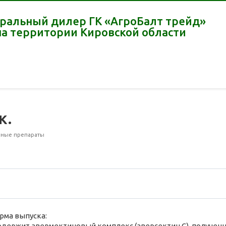
ральный дилер ГК «АгроБалт трейд»
на территории Кировской области
к.
рные препараты
рма выпуска:
одержит авермектиновый комплекс (аверсектин С), получен