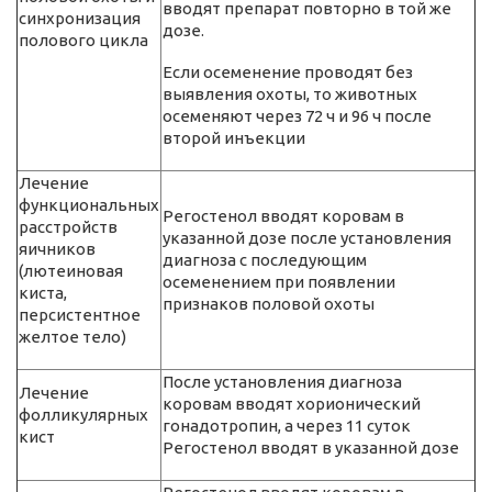
вводят препарат повторно в той же
синхронизация
дозе.
полового цикла
Если осеменение проводят без
выявления охоты, то животных
осеменяют через 72 ч и 96 ч после
второй инъекции
Лечение
функциональных
Регостенол вводят коровам в
расстройств
указанной дозе после установления
яичников
диагноза с последующим
(лютеиновая
осеменением при появлении
киста,
признаков половой охоты
персистентное
желтое тело)
После установления диагноза
Лечение
коровам вводят хорионический
фолликулярных
гонадотропин, а через 11 суток
кист
Регостенол вводят в указанной дозе