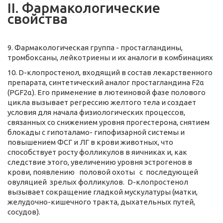
II. Фармакологические
свойства
9. Фармакологическая группа - простагландины,
тромбоксаны, лейкотриены и их аналоги в комбинациях
10. D-клопростенол, входящий в состав лекарственного
препарата, синтетический аналог простагландина F2α
(PGF2α). Его применение в лютеиновой фазе полового
цикла вызывает регрессию желтого тела и создает
условия для начала физиологических процессов,
связанных со снижением уровня прогестерона, снятием
блокады с гипоталамо- гипофизарной системы и
повышением ФСГ и ЛГ в крови животных, что
способствует росту фолликулов в яичниках и, как
следствие этого, увеличению уровня эстрогенов в
крови, появлению половой охоты с последующей
овуляцией зрелых фолликулов. D-клопростенол
вызывает сокращение гладкой мускулатуры (матки,
желудочно-кишечного тракта, дыхательных путей,
сосудов).