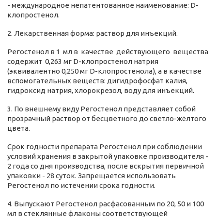
- международное непатентованное наименование: D-
клопростенол.
2. Лекарственная форма: раствор для инъекций.
Регостенол в 1 мл в качестве действующего вещества
содержит 0,263 мг D-клопростенол натрия
(эквивалентно 0,250 мг D-клопростенола), а в качестве
вспомогательных веществ: дигидрофосфат калия,
гидроксид натрия, хлорокрезол, воду для инъекций.
3. По внешнему виду Регостенол представляет собой
прозрачный раствор от бесцветного до светло-жёлтого
цвета.
Срок годности препарата Регостенол при соблюдении
условий хранения в закрытой упаковке производителя -
2 года со дня производства, после вскрытия первичной
упаковки - 28 суток. Запрещается использовать
Регостенол по истечении срока годности.
4. Выпускают Регостенол расфасованным по 20, 50 и 100
мл в стеклянные флаконы соответствующей