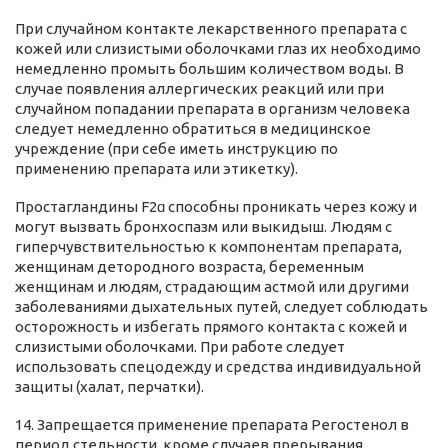
При случайном контакте лекарственного препарата с
кожей или слизистыми оболочками глаз их необходимо
немедленно промыть большим количеством воды. В
случае появления аллергических реакций или при
случайном попадании препарата в организм человека
следует немедленно обратиться в медицинское
учреждение (при себе иметь инструкцию по
применению препарата или этикетку).
Простагландины F2ɑ способны проникать через кожу и
могут вызвать бронхоспазм или выкидыш. Людям с
гиперчувствительностью к компонентам препарата,
женщинам детородного возраста, беременным
женщинам и людям, страдающим астмой или другими
заболеваниями дыхательных путей, следует соблюдать
осторожность и избегать прямого контакта с кожей и
слизистыми оболочками. При работе следует
использовать спецодежду и средства индивидуальной
защиты (халат, перчатки).
14. Запрещается применение препарата Регостенол в
период стельности, кроме случаев прерывания