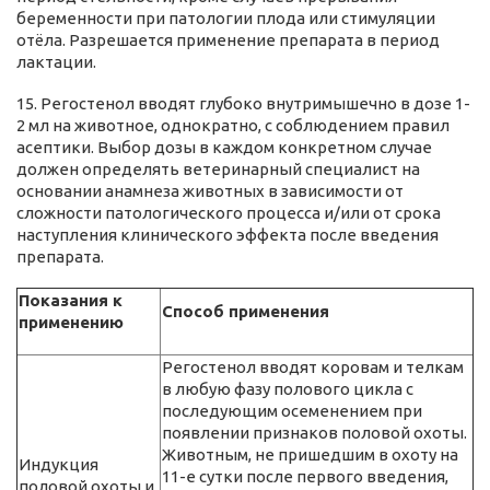
беременности при патологии плода или стимуляции
отёла. Разрешается применение препарата в период
лактации.
15. Регостенол вводят глубоко внутримышечно в дозе 1-
2 мл на животное, однократно, с соблюдением правил
асептики. Выбор дозы в каждом конкретном случае
должен определять ветеринарный специалист на
основании анамнеза животных в зависимости от
сложности патологического процесса и/или от срока
наступления клинического эффекта после введения
препарата.
Показания к
Способ применения
применению
Регостенол вводят коровам и телкам
в любую фазу полового цикла с
последующим осеменением при
появлении признаков половой охоты.
Животным, не пришедшим в охоту на
Индукция
11-е сутки после первого введения,
половой охоты и