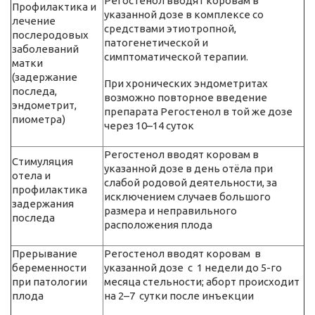
Регостенол вводят коровам в
Профилактика и
указанной дозе в комплексе со
лечение
средствами этиотропной,
послеродовых
патогенетической и
заболеваний
симптоматической терапии.
матки
(задержание
При хронических эндометритах
последа,
возможно повторное введение
эндометрит,
препарата Регостенол в той же дозе
пиометра)
через 10–14 суток
Регостенол вводят коровам в
Стимуляция
указанной дозе в день отёла при
отела и
слабой родовой деятельности, за
профилактика
исключением случаев большого
задержания
размера и неправильного
последа
расположения плода
Прерывание
Регостенол вводят коровам в
беременности
указанной дозе с 1 недели до 5-го
при патологии
месяца стельности; аборт происходит
плода
на 2–7 сутки после инъекции