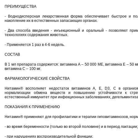
ПРЕИМУЩЕСТВА
- Воднодисперсная лекарственная форма обеспечивает быстрое и по
накопление их в естественных запасающих органах.
- Два способа введения - инъекционный и оральный - позволяют при
технологиях содержания животных.
- Применяется 1 раз в 4-6 недель.
СОСТАВ
В 1 мл препарата содержится: витамина А – 50 000 МЕ, витамина Е – 50 м
витамина С – 100 мг.
ФАРМАКОЛОГИЧЕСКИЕ СВОЙСТВА
Нитамин® восполняет недостаток витаминов А, Е, D3, С в организ
нормализации обмена веществ и повышению устойчивости к стре
естественный иммунитет при инфекционных заболеваниях, дегельминтиза
ПОКАЗАНИЯ К ПРИМЕНЕНИЮ
Нитамин® применяют для профилактики и терапии гиповитаминозов, нор
- во время беременности (только во второй половине) и в период лактации;
- при нарушениях воспроизводительной функции;