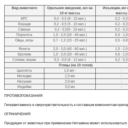
Вид животного
Оральное введение, мл на
Инъекции, мл н
10 кг массы
массы
КРС
0,4 - 0,5 (8 - 10 кап.)
0,2 - 0,3
Лошади
0,2 - 0,5 (5 - 10 кап.)
0,2 - 0,3
Свиньи
0,2 - 0,5(5 - 10 кап.)
0,2 - 0,3
Поросята
1,0 - 2,0 (20 - 40 кап.)
0,4 - 1,0
Овцы, козы
0,7 - 1,2 (15 - 25 кап.)
0,5 - 0,8
Ягнята
2,0 - 3,0 (40 - 60 кап.)
1,5 - 2,0
Кролики
1,0 - 2,0 (20 - 40 кап.)
0,6 - 1,0
Собаки, кошки
0,3 - 0,6 (6 - 12 кап.)
0,2 - 0,3
Птицы (на 10 голов)
Цыплята
1,0 мл -
-
Молодки
1,5 мл
-
Несушки
2,0 мл
-
Индейки
3,0 мл
-
ПРОТИВОПОКАЗАНИЯ
Гипервитаминоз и сверхчувствительность к составным компонентам препа
ОГРАНИЧЕНИЯ
Продукция от животных при применении Нитамина может использоваться 