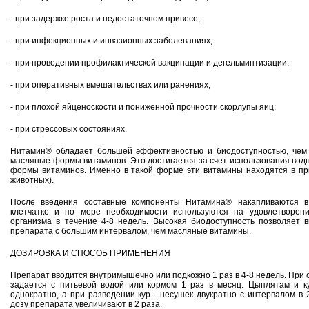
- при задержке роста и недостаточном привесе;
- при инфекционных и инвазионных заболеваниях;
- при проведении профилактической вакцинации и дегельминтизации;
- при оперативных вмешательствах или ранениях;
- при плохой яйценоскости и пониженной прочности скорлупы яиц;
- при стрессовых состояниях.
Нитамин® обладает большей эффективностью и биодоступностью, чем
масляные формы витаминов. Это достигается за счет использования вод
формы витаминов. Именно в такой форме эти витамины находятся в при
животных).
После введения составные компоненты Нитамина® накапливаются в
клетчатке и по мере необходимости используются на удовлетворен
организма в течение 4-8 недель. Высокая биодоступность позволяет 
препарата с большим интервалом, чем масляные витамины.
ДОЗИРОВКА И СПОСОБ ПРИМЕНЕНИЯ
Препарат вводится внутримышечно или подкожно 1 раз в 4-8 недель. При
задается с питьевой водой или кормом 1 раз в месяц. Цыплятам и к
однократно, а при разведении кур - несушек двукратно с интервалом в
дозу препарата увеличивают в 2 раза.