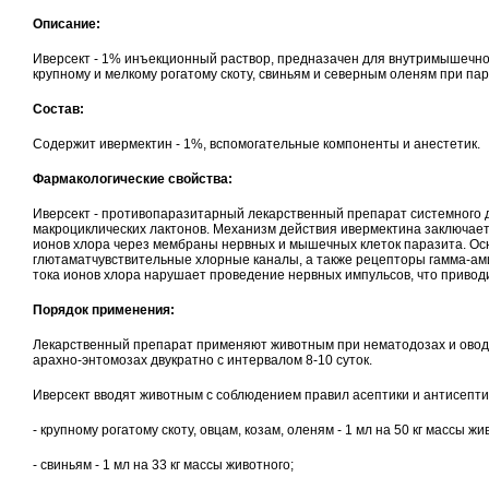
Описание:
Иверсект
- 1% инъекционный раствор, предназачен для внутримышечно
крупному и мелкому рогатому скоту, свиньям и северным оленям при па
Состав:
Содержит ивермектин - 1%, вспомогательные компоненты и анестетик.
Фармакологические свойства:
Иверсект
- противопаразитарный лекарственный препарат системного д
макроциклических лактонов. Механизм действия ивермектина заключаетс
ионов хлора через мембраны нервных и мышечных клеток паразита. О
глютаматчувствительные хлорные каналы, а также рецепторы гамма-а
тока ионов хлора нарушает проведение нервных импульсов, что приводи
Порядок применения:
Лекарственный препарат применяют животным при нематодозах и овод
арахно-энтомозах двукратно с интервалом 8-10 суток.
Иверсект вводят животным с соблюдением правил асептики и антисепти
- крупному рогатому скоту, овцам, козам, оленям - 1 мл на 50 кг массы жи
- свиньям - 1 мл на 33 кг массы животного;