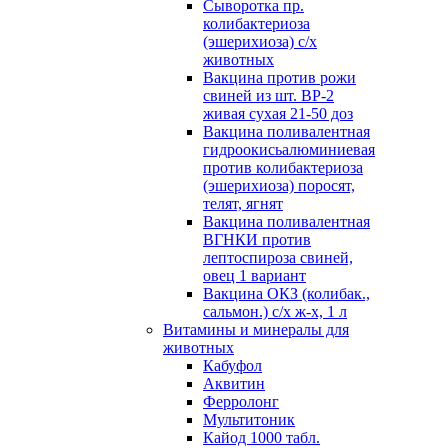
Сыворотка пр.
колибактериоза
(эшерихиоза) с/х
животных
Вакцина против рожи
свиней из шт. ВР-2
живая сухая 21-50 доз
Вакцина поливалентная
гидроокисьалюминиевая
против колибактериоза
(эшерихиоза) поросят,
телят, ягнят
Вакцина поливалентная
ВГНКИ против
лептоспироза свиней,
овец 1 вариант
Вакцина ОКЗ (колибак.,
сальмон.) с/х ж-х, 1 л
Витамины и минералы для
животных
Кабуфол
Аквитин
Ферролонг
Мультитоник
Кайод 1000 табл.