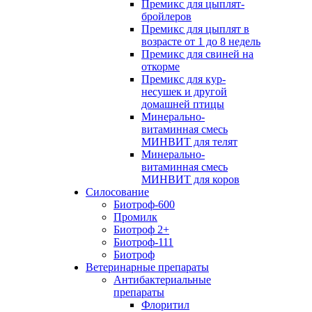
Премикс для цыплят-
бройлеров
Премикс для цыплят в
возрасте от 1 до 8 недель
Премикс для свиней на
откорме
Премикс для кур-
несушек и другой
домашней птицы
Минерально-
витаминная смесь
МИНВИТ для телят
Минерально-
витаминная смесь
МИНВИТ для коров
Силосование
Биотроф-600
Промилк
Биотроф 2+
Биотроф-111
Биотроф
Ветеринарные препараты
Антибактериальные
препараты
Флоритил