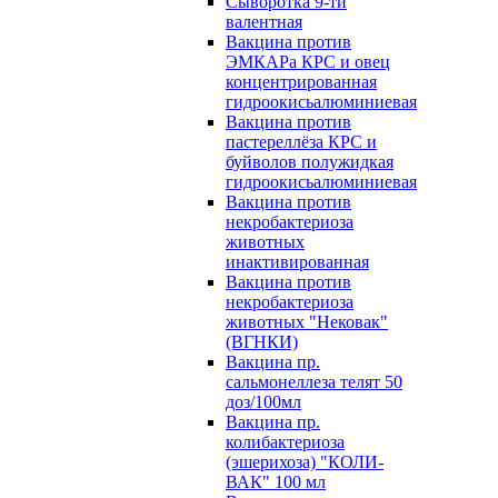
Сыворотка 9-ти
валентная
Вакцина против
ЭМКАРа КРС и овец
концентрированная
гидроокисьалюминиевая
Вакцина против
пастереллёза КРС и
буйволов полужидкая
гидроокисьалюминиевая
Вакцина против
некробактериоза
животных
инактивированная
Вакцина против
некробактериоза
животных "Нековак"
(ВГНКИ)
Вакцина пр.
сальмонеллеза телят 50
доз/100мл
Вакцина пр.
колибактериоза
(эшерихоза) "КОЛИ-
ВАК" 100 мл