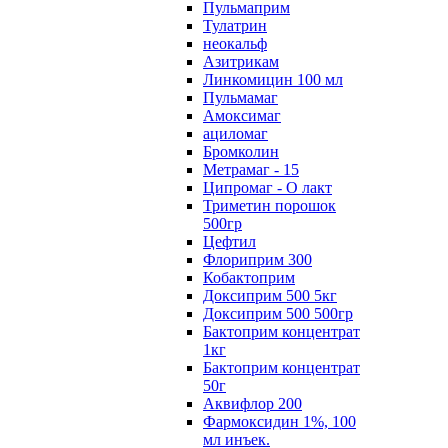
Пульмаприм
Тулатрин
неокальф
Азитрикам
Линкомицин 100 мл
Пульмамаг
Амоксимаг
ациломаг
Бромколин
Метрамаг - 15
Ципромаг - О лакт
Триметин порошок
500гр
Цефтил
Флориприм 300
Кобактоприм
Доксиприм 500 5кг
Доксиприм 500 500гр
Бактоприм концентрат
1кг
Бактоприм концентрат
50г
Аквифлор 200
Фармоксидин 1%, 100
мл инъек.