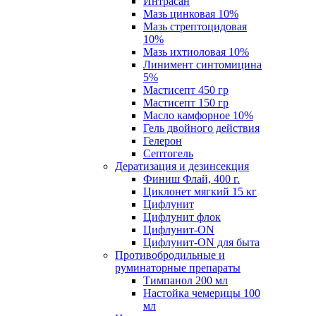
Интрасан
Мазь цинковая 10%
Мазь стрептоцидовая
10%
Мазь ихтиоловая 10%
Линимент синтомицина
5%
Мастисепт 450 гр
Мастисепт 150 гр
Масло камфорное 10%
Гель двойного действия
Гелерон
Септогель
Дератизация и дезинсекция
Финиш Флай, 400 г.
Циклонет мягкий 15 кг
Цифлунит
Цифлунит флок
Цифлунит-ON
Цифлунит-ON для быта
Противобродильные и
руминаторные препараты
Тимпанол 200 мл
Настойка чемерицы 100
мл