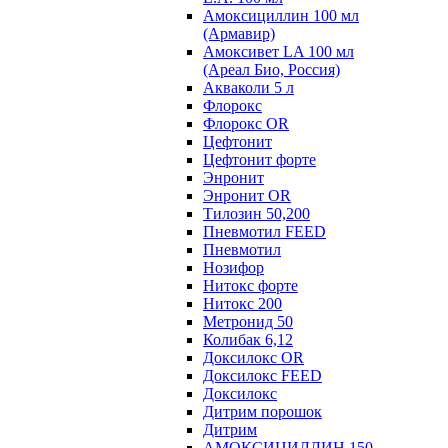
Амоксициллин 100 мл
(Армавир)
Амоксивет LA 100 мл
(Ареал Био, Россия)
Акваколи 5 л
Флорокс
Флорокс OR
Цефтонит
Цефтонит форте
Энронит
Энронит OR
Тилозин 50,200
Пневмотил FEED
Пневмотил
Нозифор
Нитокс форте
Нитокс 200
Метронид 50
Колибак 6,12
Доксилокс OR
Доксилокс FEED
Доксилокс
Дитрим порошок
Дитрим
АМОКСИЦИЛЛИН 150