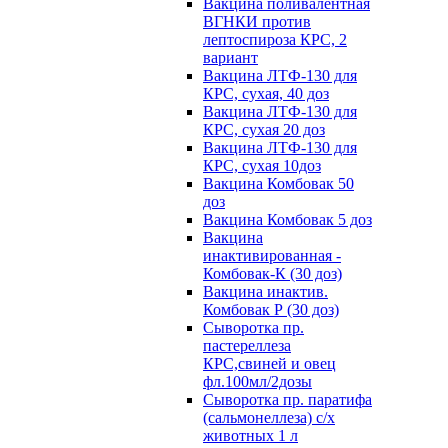
Вакцина поливалентная
ВГНКИ против
лептоспироза КРС, 2
вариант
Вакцина ЛТФ-130 для
КРС, сухая, 40 доз
Вакцина ЛТФ-130 для
КРС, сухая 20 доз
Вакцина ЛТФ-130 для
КРС, сухая 10доз
Вакцина Комбовак 50
доз
Вакцина Комбовак 5 доз
Вакцина
инактивированная -
Комбовак-К (30 доз)
Вакцина инактив.
Комбовак Р (30 доз)
Сыворотка пр.
пастереллеза
КРС,свиней и овец
фл.100мл/2дозы
Сыворотка пр. паратифа
(сальмонеллеза) с/х
животных 1 л