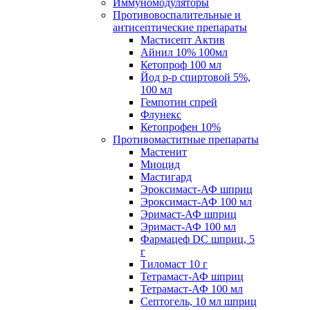
Иммуномодуляторы
Противовоспалительные и
антисептические препараты
Мастисепт Актив
Айнил 10% 100мл
Кетопроф 100 мл
Йод р-р спиртовой 5%,
100 мл
Гемпотин спрей
Флунекс
Кетопрофен 10%
Противомаститные препараты
Мастенит
Миоцид
Мастигард
Эроксимаст-АФ шприц
Эроксимаст-АФ 100 мл
Эримаст-АФ шприц
Эримаст-АФ 100 мл
Фармацеф DC шприц, 5
г
Тиломаст 10 г
Тетрамаст-АФ шприц
Тетрамаст-АФ 100 мл
Септогель, 10 мл шприц