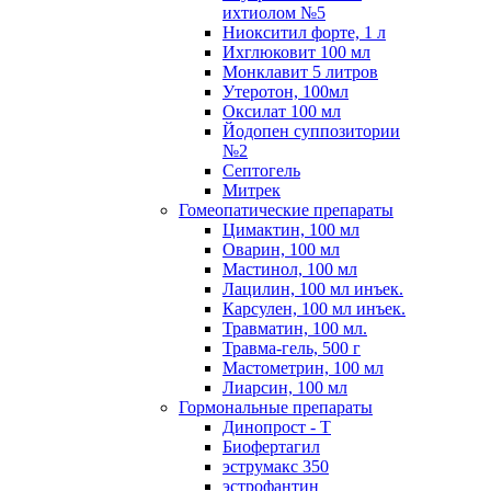
ихтиолом №5
Ниокситил форте, 1 л
Ихглюковит 100 мл
Монклавит 5 литров
Утеротон, 100мл
Оксилат 100 мл
Йодопен суппозитории
№2
Септогель
Митрек
Гомеопатические препараты
Цимактин, 100 мл
Оварин, 100 мл
Мастинол, 100 мл
Лацилин, 100 мл инъек.
Карсулен, 100 мл инъек.
Травматин, 100 мл.
Травма-гель, 500 г
Мастометрин, 100 мл
Лиарсин, 100 мл
Гормональные препараты
Динопрост - Т
Биофертагил
эструмакс 350
эстрофантин