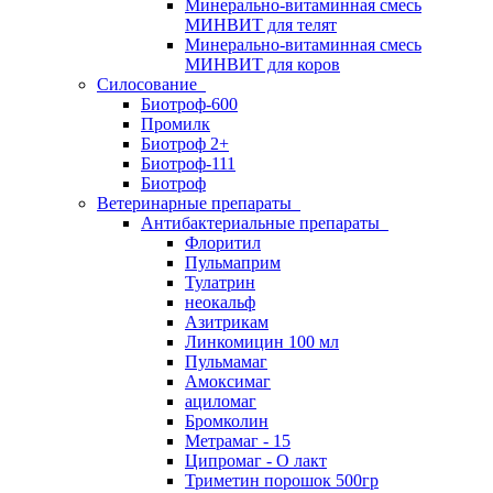
Минерально-витаминная смесь
МИНВИТ для телят
Минерально-витаминная смесь
МИНВИТ для коров
Силосование
Биотроф-600
Промилк
Биотроф 2+
Биотроф-111
Биотроф
Ветеринарные препараты
Антибактериальные препараты
Флоритил
Пульмаприм
Тулатрин
неокальф
Азитрикам
Линкомицин 100 мл
Пульмамаг
Амоксимаг
ациломаг
Бромколин
Метрамаг - 15
Ципромаг - О лакт
Триметин порошок 500гр