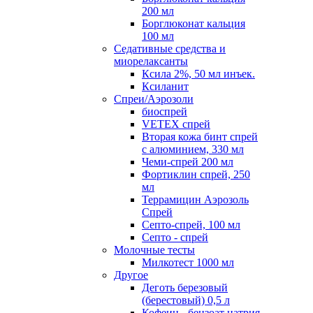
200 мл
Борглюконат кальция
100 мл
Седативные средства и
миорелаксанты
Ксила 2%, 50 мл инъек.
Ксиланит
Спреи/Аэрозоли
биоспрей
VETEX спрей
Вторая кожа бинт спрей
с алюминием, 330 мл
Чеми-спрей 200 мл
Фортиклин спрей, 250
мл
Террамицин Аэрозоль
Спрей
Септо-спрей, 100 мл
Септо - спрей
Молочные тесты
Милкотест 1000 мл
Другое
Деготь березовый
(берестовый) 0,5 л
Кофеин - бензоат натрия