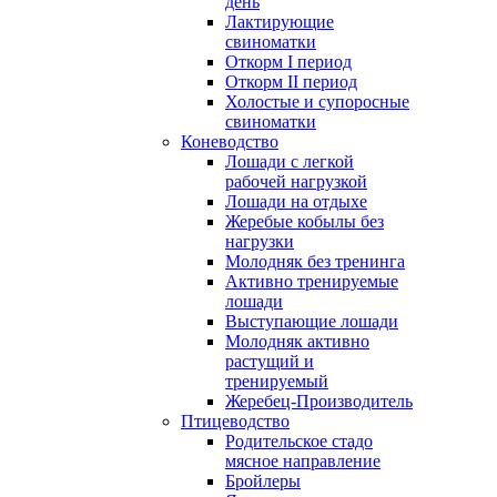
день
Лактирующие
свиноматки
Откорм I период
Откорм II период
Холостые и супоросные
свиноматки
Коневодство
Лошади с легкой
рабочей нагрузкой
Лошади на отдыхе
Жеребые кобылы без
нагрузки
Молодняк без тренинга
Активно тренируемые
лошади
Выступающие лошади
Молодняк активно
растущий и
тренируемый
Жеребец-Производитель
Птицеводство
Родительское стадо
мясное направление
Бройлеры