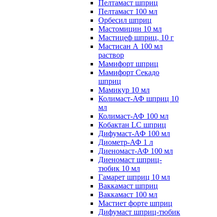
Пелтамаст шприц
Пелтамаст 100 мл
Орбесил шприц
Мастомицин 10 мл
Мастицеф шприц, 10 г
Мастисан А 100 мл
раствор
Мамифорт шприц
Мамифорт Секадо
шприц
Мамикур 10 мл
Колимаст-АФ шприц 10
мл
Колимаст-АФ 100 мл
Кобактан LC шприц
Дифумаст-АФ 100 мл
Диометр-АФ 1 л
Диеномаст-АФ 100 мл
Диеномаст шприц-
тюбик 10 мл
Гамарет шприц 10 мл
Ваккамаст шприц
Ваккамаст 100 мл
Мастиет форте шприц
Дифумаст шприц-тюбик