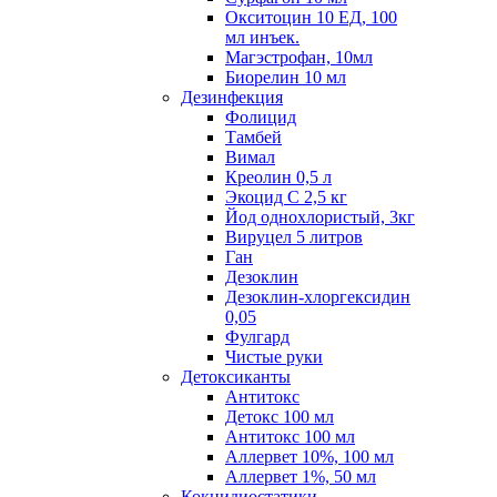
Окситоцин 10 ЕД, 100
мл инъек.
Магэстрофан, 10мл
Биорелин 10 мл
Дезинфекция
Фолицид
Тамбей
Вимал
Креолин 0,5 л
Экоцид С 2,5 кг
Йод однохлористый, 3кг
Вируцел 5 литров
Ган
Дезоклин
Дезоклин-хлоргексидин
0,05
Фулгард
Чистые руки
Детоксиканты
Антитокс
Детокс 100 мл
Антитокс 100 мл
Аллервет 10%, 100 мл
Аллервет 1%, 50 мл
Кокцидиостатики