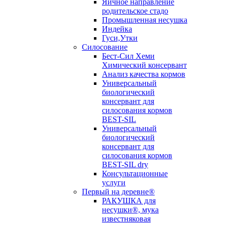
Яичное направление
родительское стадо
Промышленная несушка
Индейка
Гуси,Утки
Силосование
Бест-Сил Хеми
Химический консервант
Анализ качества кормов
Универсальный
биологический
консервант для
силосования кормов
BEST-SIL
Универсальный
биологический
консервант для
силосования кормов
BEST-SIL dry
Консультационные
услуги
Первый на деревне®
РАКУШКА для
несушки®, мука
известняковая