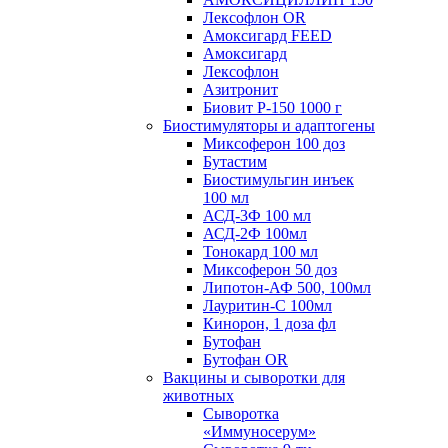
Лексофлон OR
Амоксигард FEED
Амоксигард
Лексофлон
Азитронит
Биовит Р-150 1000 г
Биостимуляторы и адаптогены
Миксоферон 100 доз
Бутастим
Биостимульгин инъек
100 мл
АСД-3Ф 100 мл
АСД-2Ф 100мл
Тонокард 100 мл
Миксоферон 50 доз
Липотон-АФ 500, 100мл
Лауритин-С 100мл
Кинорон, 1 доза фл
Бутофан
Бутофан OR
Вакцины и сыворотки для
животных
Сыворотка
«Иммуносерум»