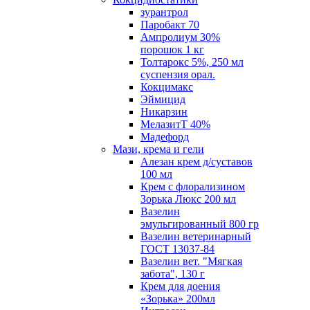
зурантрол
Паробакт 70
Ампролиум 30%
порошок 1 кг
Толтарокс 5%, 250 мл
суспензия орал.
Кокцимакс
Эймицид
Никарзин
МелазитТ 40%
Мадефорд
Мази, крема и гели
Алезан крем д/суставов
100 мл
Крем с флорализином
Зорька Люкс 200 мл
Вазелин
эмульгированный 800 гр
Вазелин ветеринарный
ГОСТ 13037-84
Вазелин вет. "Мягкая
забота", 130 г
Крем для доения
«Зорька» 200мл