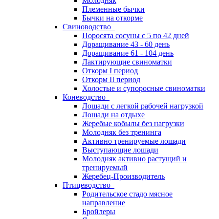
Молодняк
Племенные бычки
Бычки на откорме
Свиноводство
Поросята сосуны с 5 по 42 дней
Доращивание 43 - 60 день
Доращивание 61 - 104 день
Лактирующие свиноматки
Откорм I период
Откорм II период
Холостые и супоросные свиноматки
Коневодство
Лошади с легкой рабочей нагрузкой
Лошади на отдыхе
Жеребые кобылы без нагрузки
Молодняк без тренинга
Активно тренируемые лошади
Выступающие лошади
Молодняк активно растущий и
тренируемый
Жеребец-Производитель
Птицеводство
Родительское стадо мясное
направление
Бройлеры