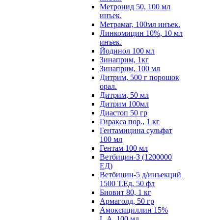
Метронид 50, 100 мл
инъек.
Метрамаг, 100мл инъек.
Линкомицин 10%, 10 мл
инъек.
Йодинол 100 мл
Зинаприм, 1кг
Зинаприм, 100 мл
Дитрим, 500 г порошок
орал.
Дитрим, 50 мл
Дитрим 100мл
Диастоп 50 гр
Гиракса пор., 1 кг
Гентамицина сульфат
100 мл
Гентам 100 мл
Ветбицин-З (1200000
ЕД)
Ветбицин-5 д/инъекций
1500 Т.Ед. 50 фл
Биовит 80, 1 кг
Армаголд, 50 гр
Амоксициллин 15%
L.A. 100 мл