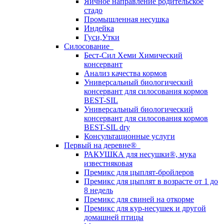
Яичное направление родительское
стадо
Промышленная несушка
Индейка
Гуси,Утки
Силосование
Бест-Сил Хеми Химический
консервант
Анализ качества кормов
Универсальный биологический
консервант для силосования кормов
BEST-SIL
Универсальный биологический
консервант для силосования кормов
BEST-SIL dry
Консультационные услуги
Первый на деревне®
РАКУШКА для несушки®, мука
известняковая
Премикс для цыплят-бройлеров
Премикс для цыплят в возрасте от 1 до
8 недель
Премикс для свиней на откорме
Премикс для кур-несушек и другой
домашней птицы