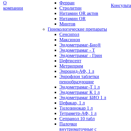
О
Ферран
Консульт
компании
Стролитин
Нитамин OR актив
Нитамин OR
Минтов
Гинекологические препараты
Сенсипол
Максинон
Эндометрамаг-Био®
Эндометрамаг - Т
Эндометрамаг - Грин
Цефтисепт
Метриприм
Энроцид-АФ, 1 л
Энрофлон таблетки
пенообразующие
Эндометрамаг-Т 1 л
Эндометрамаг К 1 л
Эндометрамаг БИО 1 л
Цефакар, 1 л
Тилозинокар 1 л
Тетраметр-АФ, 1 л
Сепранол 10 табл
Палочки
внутриматочные с