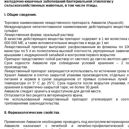
желудочно-кишечных заболеваний бактериальной этиологии у
сельскохозяйственных животных, в том числе птицы.
I. Общие сведения.
Торговое наименование лекарственного препарата: Акваколи (Aquacoli).
Международное непатентованное наименование действующего вещества
сульфат.
Лекарственная форма: оральный раствор
В качестве действующего вещества препарат содержит в 1 мл колистина 
000 000 МЕ, а также вспомогательные вещества и вода до 1 мл.
Лекарственный препарат выпускают расфасованным во флаконы по 100
канистры по 5 л из полиэтилена высокой плотности, укупоренные завин
крышками с индукционной запайкой и контролем первого вскрытия.
Препарат представляет собой раствор от светлого до светло-желтого цвет
Срок годности Акваколи при соблюдении условий хранения – 2 г
производства.
Лекарственный препарат запрещается использовать по истечении срока г
Хранят Акваколи в плотно закрытой упаковке производителя, отдельно о
питания и кормов в сухом защищенном от прямых солнечных лучей 
температуре от 5° С до 25°С. Срок годности после вскрытия упаковки, 
хранения в герметично-закрытой таре, не более 30 дней.
Акваколи следует хранить в недоступном для детей месте.
Отпускается без рецепта ветеринарного врача.
Не использованный лекарственный препарат утилизируют в соот
требованиями законодательства.
II. Фармакологические свойства
Применение Акваколи необходимо проводить под контролем ветеринарног
Акваколи назначают с лечебной и лечебно-профилактической 