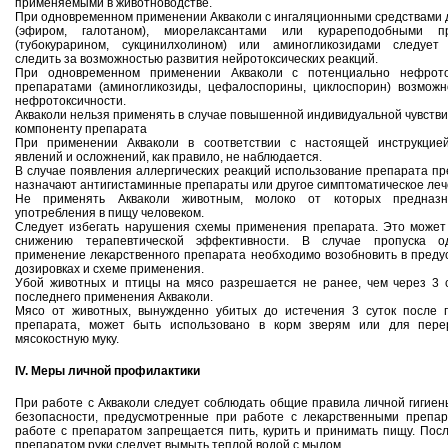
применяемыми в животноводстве.
При одновременном применении Акваколи с ингаляционными средствами 
(эфиром, галотаном), миорелаксантами или курареподобными п
(тубокурарином, сукцинилхолином) или аминогликозидами следует
следить за возможностью развития нейротоксических реакций.
При одновременном применении Акваколи с потенциально нефрото
препаратами (аминогликозиды, цефалоспорины, циклоспорин) возможн
нефротоксичности.
Акваколи нельзя применять в случае повышенной индивидуальной чувстви
компоненту препарата
При применении Акваколи в соответствии с настоящей инструкцие
явлений и осложнений, как правило, не наблюдается.
В случае появления аллергических реакций использование препарата п
назначают антигистаминные препараты или другое симптоматическое леч
Не применять Акваколи животным, молоко от которых предназн
употребления в пищу человеком.
Следует избегать нарушения схемы применения препарата. Это может
снижению терапевтической эффективности. В случае пропуска 
применение лекарственного препарата необходимо возобновить в пред
дозировках и схеме применения.
Убой животных и птицы на мясо разрешается не ранее, чем через 3 
последнего применения Акваколи.
Мясо от животных, вынужденно убитых до истечения 3 суток после 
препарата, может быть использовано в корм зверям или для пере
мясокостную муку.
IV. Меры личной профилактики
При работе с Акваколи следует соблюдать общие правила личной гигиен
безопасности, предусмотренные при работе с лекарственными препар
работе с препаратом запрещается пить, курить и принимать пищу. Пос
препаратом руки следует вымыть теплой водой с мылом.