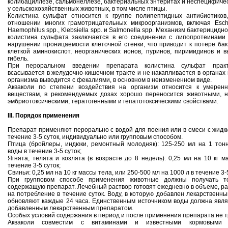
колибациллёзе, сальмонеллёзе, бактериальных энтеритах и неспецифиче
у сельскохозяйственных животных, в том числе птицы.
Колистина сульфат относится к группе полипептидных антибиотиков,
отношении многих грамотрицательных микроорганизмов, включая Escher
Haemophilus spp., Klebsiella spp. и Salmonella spp. Механизм бактерицидн
колистина сульфата заключается в его соединении с липопротеинами
нарушении проницаемости клеточной стенки, что приводит к потере ба
клеткой аминокислот, неорганических ионов, пуринов, пиримидинов и 
гибель.
При пероральном введении препарата колистина сульфат практ
всасывается в желудочно-кишечном тракте и не накапливается в органах и
организма выводится с фекалиями, в основном в неизмененном виде.
Акваколи по степени воздействия на организм относится к умерен
веществам, в рекомендуемых дозах хорошо переносится животными, н
эмбриотоксическими, тератогенными и гепатотоксическими свойствами.
III. Порядок применения
Препарат применяют перорально с водой для поения или в смеси с жидк
течение 3-5 суток, индивидуально или групповым способом.
Птица (бройлеры, индюки, ремонтный молодняк): 125-250 мл на 1 тон
воды в течение 3-5 суток;
Ягнята, телята и козлята (в возрасте до 8 недель): 0,25 мл на 10 кг м
течение 3-5 суток;
Свиньи: 0,25 мл на 10 кг массы тела, или 250-500 мл на 1000 л в течение 3-5
При групповом способе применения животные должны получать то
содержащую препарат. Лечебный раствор готовят ежедневно в объеме, р
на потребление в течение суток. Воду, в которую добавлен лекарственны
обновляют каждые 24 часа. Единственным источником воды должна явля
добавленным лекарственным препаратом.
Особых условий содержания в период и после применения препарата не т
Акваколи совместим с витаминами и известными кормовыми д