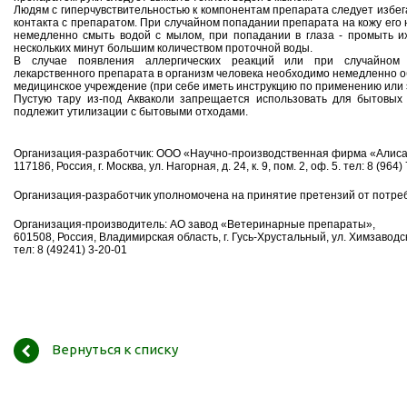
Людям с гиперчувствительностью к компонентам препарата следует избег
контакта с препаратом. При случайном попадании препарата на кожу его
немедленно смыть водой с мылом, при попадании в глаза - промыть и
нескольких минут большим количеством проточной воды.
В случае появления аллергических реакций или при случайном
лекарственного препарата в организм человека необходимо немедленно о
медицинское учреждение (при себе иметь инструкцию по применению или э
Пустую тару из-под Акваколи запрещается использовать для бытовых
подлежит утилизации с бытовыми отходами.
Организация-разработчик: ООО «Научно-производственная фирма «Алиса
117186, Россия, г. Москва, ул. Нагорная, д. 24, к. 9, пом. 2, оф. 5. тел: 8 (964
Организация-разработчик уполномочена на принятие претензий от потре
Организация-производитель: АО завод «Ветеринарные препараты»,
601508, Россия, Владимирская область, г. Гусь-Хрустальный, ул. Химзаводск
тел: 8 (49241) 3-20-01
Вернуться к списку