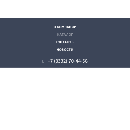
О КОМПАНИИ
КАТАЛОГ
КОНТАКТЫ
НОВОСТИ
+7 (8332) 70-44-58
610035, г. Киров, ул. Складская 9.
info@kzvt.ru
© 2026 "Кировзооветторг".
Все права защищены.
создание сайта