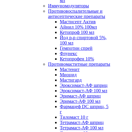
мл
Иммуномодуляторы
Противовоспалительные и
антисептические препараты
Мастисепт Актив
Айнил 10% 100мл
Кетопроф 100 мл
Йод р-р спиртовой 5%,
100 мл
Гемпотин спрей
Флунекс
Кетопрофен 10%
Противомаститные препараты
Мастенит
Миоцид
Мастигард
Эроксимаст-АФ шприц
Эроксимаст-АФ 100 мл
Эримаст-АФ шприц
Эримаст-АФ 100 мл
Фармацеф DC шприц, 5
г
Тиломаст 10 г
Тетрамаст-АФ шприц
Тетрамаст-АФ 100 мл