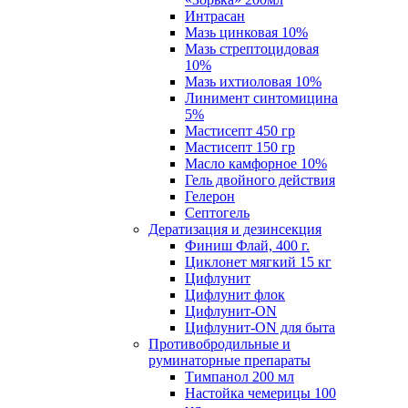
Интрасан
Мазь цинковая 10%
Мазь стрептоцидовая
10%
Мазь ихтиоловая 10%
Линимент синтомицина
5%
Мастисепт 450 гр
Мастисепт 150 гр
Масло камфорное 10%
Гель двойного действия
Гелерон
Септогель
Дератизация и дезинсекция
Финиш Флай, 400 г.
Циклонет мягкий 15 кг
Цифлунит
Цифлунит флок
Цифлунит-ON
Цифлунит-ON для быта
Противобродильные и
руминаторные препараты
Тимпанол 200 мл
Настойка чемерицы 100