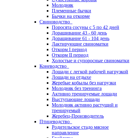
Молодняк
Племенные бычки
Бычки на откорме
Свиноводство
Поросята сосуны с 5 по 42 дней
Доращивание 43 - 60 день
Доращивание 61 - 104 день
Лактирующие свиноматки
Откорм I период
Откорм II период
Холостые и супоросные свиноматки
Коневодство
Лошади с легкой рабочей нагрузкой
Лошади на отдыхе
Жеребые кобылы без нагрузки
Молодняк без тренинга
Активно тренируемые лошади
Выступающие лошади
Молодняк активно растущий и
тренируемый
Жеребец-Производитель
Птицеводство
Родительское стадо мясное
направление