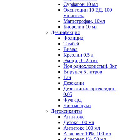
Сурфагон 10 мл
Окситоцин 10 ЕД, 100
мл инъек.
Магэстрофан, 10мл
Биорелин 10 мл
Дезинфекция
Фолицид
Тамбей
Вимал
Креолин 0,5 л
Экоцид С 2,5 кг
Йод однохлористый, 3кг
Вируцел 5 литров
Ган
Дезоклин
Дезоклин-хлоргексидин
0,05
Фулгард
Чистые руки
Детоксиканты
Антитокс
Детокс 100 мл
Антитокс 100 мл
Аллервет 10%, 100 мл
Аллервет 1%, 50 мл