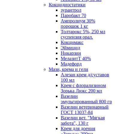
Кокцидиостатики
зурантрол
Паробакт 70
Ампролиум 30%
порошок 1 кг
Толтарокс 5%, 250 мл
суспензия орал.
Кокцимакс
Эймицид
Никарзин
МелазитТ 40%
Мадефорд
Мази, крема и гели
Алезан крем д/суставов
100 мл
Крем с флорализином
Зорька Люкс 200 мл
Вазелин
эмульгированный 800 гр
Вазелин ветеринарный
ГОСТ 13037-84
Вазелин вет. "Мягкая
забота", 130 г
Крем для доения
«Зорька» 200мл