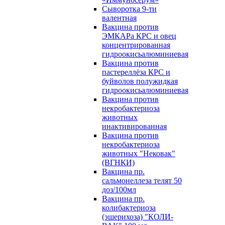
Сыворотка 9-ти
валентная
Вакцина против
ЭМКАРа КРС и овец
концентрированная
гидроокисьалюминиевая
Вакцина против
пастереллёза КРС и
буйволов полужидкая
гидроокисьалюминиевая
Вакцина против
некробактериоза
животных
инактивированная
Вакцина против
некробактериоза
животных "Нековак"
(ВГНКИ)
Вакцина пр.
сальмонеллеза телят 50
доз/100мл
Вакцина пр.
колибактериоза
(эшерихоза) "КОЛИ-