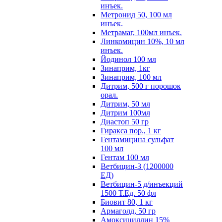
инъек.
Метронид 50, 100 мл
инъек.
Метрамаг, 100мл инъек.
Линкомицин 10%, 10 мл
инъек.
Йодинол 100 мл
Зинаприм, 1кг
Зинаприм, 100 мл
Дитрим, 500 г порошок
орал.
Дитрим, 50 мл
Дитрим 100мл
Диастоп 50 гр
Гиракса пор., 1 кг
Гентамицина сульфат
100 мл
Гентам 100 мл
Ветбицин-З (1200000
ЕД)
Ветбицин-5 д/инъекций
1500 Т.Ед. 50 фл
Биовит 80, 1 кг
Армаголд, 50 гр
Амоксициллин 15%