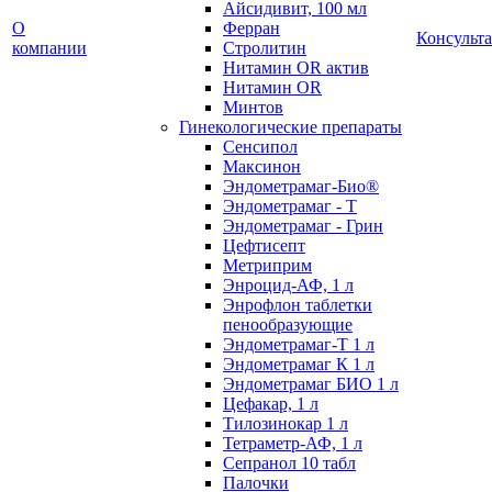
Айсидивит, 100 мл
О
Ферран
Консульт
компании
Стролитин
Нитамин OR актив
Нитамин OR
Минтов
Гинекологические препараты
Сенсипол
Максинон
Эндометрамаг-Био®
Эндометрамаг - Т
Эндометрамаг - Грин
Цефтисепт
Метриприм
Энроцид-АФ, 1 л
Энрофлон таблетки
пенообразующие
Эндометрамаг-Т 1 л
Эндометрамаг К 1 л
Эндометрамаг БИО 1 л
Цефакар, 1 л
Тилозинокар 1 л
Тетраметр-АФ, 1 л
Сепранол 10 табл
Палочки