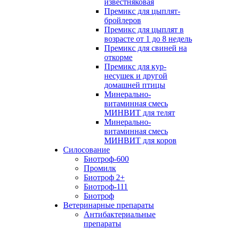
известняковая
Премикс для цыплят-
бройлеров
Премикс для цыплят в
возрасте от 1 до 8 недель
Премикс для свиней на
откорме
Премикс для кур-
несушек и другой
домашней птицы
Минерально-
витаминная смесь
МИНВИТ для телят
Минерально-
витаминная смесь
МИНВИТ для коров
Силосование
Биотроф-600
Промилк
Биотроф 2+
Биотроф-111
Биотроф
Ветеринарные препараты
Антибактериальные
препараты