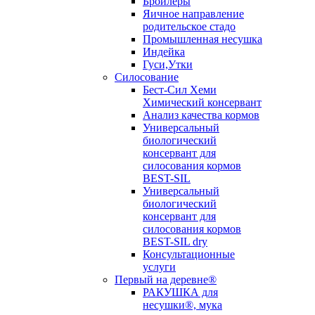
Бройлеры
Яичное направление
родительское стадо
Промышленная несушка
Индейка
Гуси,Утки
Силосование
Бест-Сил Хеми
Химический консервант
Анализ качества кормов
Универсальный
биологический
консервант для
силосования кормов
BEST-SIL
Универсальный
биологический
консервант для
силосования кормов
BEST-SIL dry
Консультационные
услуги
Первый на деревне®
РАКУШКА для
несушки®, мука