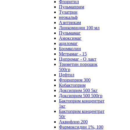
Флоритил
Пульмаприм
Тулатрин
неокальф
Азитрикам
Линкомицин 100 мл
Пульмамаг
Амоксимаг
ациломаг
Бромколин
Метрамаг - 15
Ципромаг - О лакт
Триметин порошок
500гр
Цефтил
Флориприм 300
Кобактоприм
Доксиприм 500 5кг
Доксиприм 500 500гр
Бактоприм концентрат
1кг
Бактоприм концентрат
50г
Аквифлор 200
Фармоксидин 1%, 100