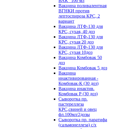
ВАК" 100 мл
Вакцина поливалентная
ВГНКИ против
лептоспироза КРС, 2
вариант
Вакцина ЛТФ-130 для
КРС, сухая, 40 доз
Вакцина ЛТФ-130 для
КРС, сухая 20 доз
Вакцина ЛТФ-130 для
КРС, сухая 10доз
Вакцина Комбовак 50
доз
Вакцина Комбовак 5 доз
Вакцина
инактивированная -
Комбовак-К (30 доз)
Вакцина инактив.
Комбовак Р (30 доз)
Сыворотка пр.
пастереллеза
КРС,свиней и овец
фл.100мл/2дозы
Сыворотка пр. паратифа
(сальмонеллеза) с/х