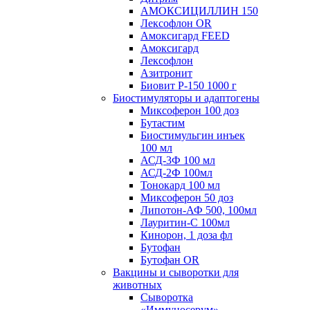
АМОКСИЦИЛЛИН 150
Лексофлон OR
Амоксигард FEED
Амоксигард
Лексофлон
Азитронит
Биовит Р-150 1000 г
Биостимуляторы и адаптогены
Миксоферон 100 доз
Бутастим
Биостимульгин инъек
100 мл
АСД-3Ф 100 мл
АСД-2Ф 100мл
Тонокард 100 мл
Миксоферон 50 доз
Липотон-АФ 500, 100мл
Лауритин-С 100мл
Кинорон, 1 доза фл
Бутофан
Бутофан OR
Вакцины и сыворотки для
животных
Сыворотка
«Иммуносерум»