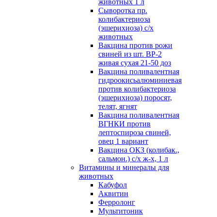
животных 1 л
Сыворотка пр.
колибактериоза
(эшерихиоза) с/х
животных
Вакцина против рожи
свиней из шт. ВР-2
живая сухая 21-50 доз
Вакцина поливалентная
гидроокисьалюминиевая
против колибактериоза
(эшерихиоза) поросят,
телят, ягнят
Вакцина поливалентная
ВГНКИ против
лептоспироза свиней,
овец 1 вариант
Вакцина ОКЗ (колибак.,
сальмон.) с/х ж-х, 1 л
Витамины и минералы для
животных
Кабуфол
Аквитин
Ферролонг
Мультитоник