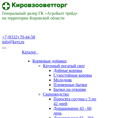
Генеральный дилер ГК «АгроБалт трейд»
на территории Кировской области
+7 (8332) 70-44-58
info@kzvt.ru
Каталог
Кормовые добавки
Крупный рогатый скот
Дойные коровы
Сухостойные коровы
Молодняк
Племенные бычки
Бычки на откорме
Свиноводство
Поросята сосуны с 5 по
42 дней
Доращивание 43 - 60
день
Доращивание 61 - 104