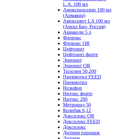
L.A. 100 мл
Амоксициллин 100 мл
(Армавир)
Амоксивет LA 100 мл
(Ареал Био, Россия)
Акваколи 5 л
Флорокс
Флорокс OR
Цефтонит
Цефтонит форте
Энронит
Энронит OR
Тилозин 50,200
Пневмотил FEED
Пневмотил
Нозифор
Нитокс форте
Нитокс 200
Метронид 50
Колибак 6,12
Доксилокс OR
Доксилокс FEED
Доксилокс
Дитрим порошок
Дитрим