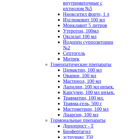
внутриматочные с
ихтиолом №5
Ниокситил форте, 1 л
Ихглюковит 100 мл
Монклавит 5 литров
Утеротон, 100мл
Оксилат 100 мл
Йодопен суппозитории
№2
Септогель
Митрек
Гомеопатические препараты
Цимактин, 100 мл
Оварин, 100 мл
Мастинол, 100 мл
Лацилин, 100 мл инъек.
Карсулен, 100 мл инъек.
Травматин, 100 мл.
Травма-гель, 500 г
Мастометрин, 100 мл
Лиарсин, 100 мл
Гормональные препараты
Динопрост - Т
Биофертагил
эструмакс 350