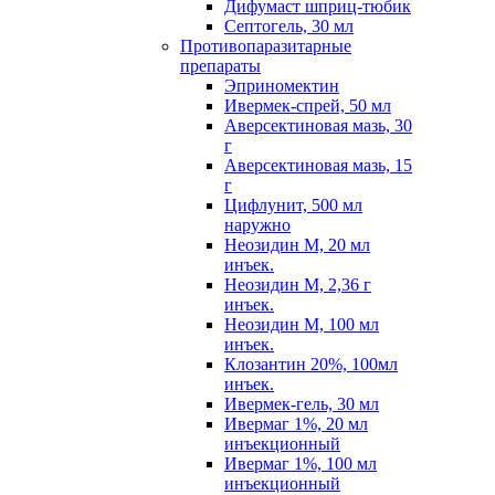
Дифумаст шприц-тюбик
Септогель, 30 мл
Противопаразитарные
препараты
Эприномектин
Ивермек-спрей, 50 мл
Аверсектиновая мазь, 30
г
Аверсектиновая мазь, 15
г
Цифлунит, 500 мл
наружно
Неозидин М, 20 мл
инъек.
Неозидин М, 2,36 г
инъек.
Неозидин М, 100 мл
инъек.
Клозантин 20%, 100мл
инъек.
Ивермек-гель, 30 мл
Ивермаг 1%, 20 мл
инъекционный
Ивермаг 1%, 100 мл
инъекционный