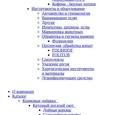
Кофеин - бензоат натрия
Инструменты и оборудование
Акушерство и геникология
Выращивание телят
Другие
Инъекторы, шприцы, иглы
Маркировка животных
Обработка и гигиена вымени
Фолицидин
Ортопедия, обработка копыт
FOLIHOOF
FOLITUB
Спецодежда
Удаление рогов
Хирургические инструменты
и материалы
Дезинфицирующее средство
О компании
Каталог
Кормовые добавки
Крупный рогатый скот
Дойные коровы
Сухостойные коровы