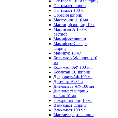
Септогель, 10 мл шприц
Пелтамаст шприц
Пелтамаст 100 мл
Орбесил шприц
Мастомицин 10 мл
Мастицеф шприц, 10 г
Мастисан А 100 мл
раствор
Мамифорт шприц
Мамифорт Секадо
шприц
Мамикур 10 мл
Колимаст-АФ шприц 10
мл
Колимаст-АФ 100 мл
Кобактан LC шприц
Дифумаст-АФ 100 мл
Диометр-АФ 1 л
Диеномаст-АФ 100 мл
Диеномаст шприц-
тюбик 10 мл
Гамарет шприц 10 мл
Ваккамаст шприц
Ваккамаст 100 мл
Мастиет форте шприц