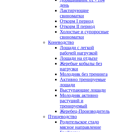
день
Лактирующие
свиноматки
Откорм I период
Откорм II период
Холостые и супоросные
свиноматки
Коневодство
Лошади с легкой
рабочей нагрузкой
Лошади на отдыхе
Жеребые кобылы без
нагрузки
Молодняк без тренинга
Активно тренируемые
лошади
Выступающие лошади
Молодняк активно
растущий и
тренируемый
Жеребец-Производитель
Птицеводство
Родительское стадо
мясное направление