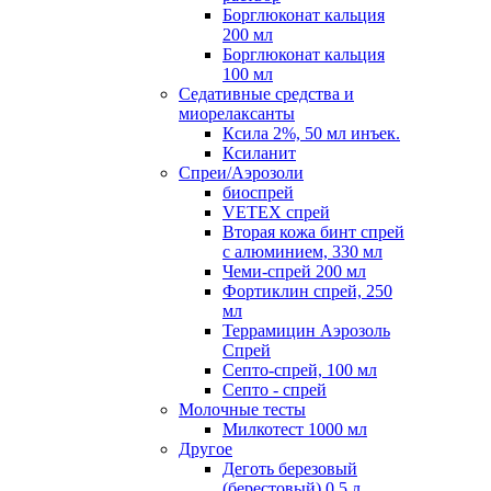
Борглюконат кальция
200 мл
Борглюконат кальция
100 мл
Седативные средства и
миорелаксанты
Ксила 2%, 50 мл инъек.
Ксиланит
Спреи/Аэрозоли
биоспрей
VETEX спрей
Вторая кожа бинт спрей
с алюминием, 330 мл
Чеми-спрей 200 мл
Фортиклин спрей, 250
мл
Террамицин Аэрозоль
Спрей
Септо-спрей, 100 мл
Септо - спрей
Молочные тесты
Милкотест 1000 мл
Другое
Деготь березовый
(берестовый) 0,5 л