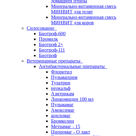
домашней птицы
Минерально-витаминная смесь
МИНВИТ для телят
Минерально-витаминная смесь
МИНВИТ для коров
Силосование
Биотроф-600
Промилк
Биотроф 2+
Биотроф-111
Биотроф
Ветеринарные препараты
Антибактериальные препараты
Флоритил
Пульмаприм
Тулатрин
неокальф
Азитрикам
Линкомицин 100 мл
Пульмамаг
Амоксимаг
ациломаг
Бромколин
Метрамаг - 15
Ципромаг - О лакт