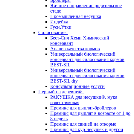
Бройлеры
Яичное направление родительское
стадо
Промышленная несушка
Индейка
Гуси,Утки
Силосование
Бест-Сил Хеми Химический
консервант
Анализ качества кормов
Универсальный биологический
консервант для силосования кормов
BEST-SIL
Универсальный биологический
консервант для силосования кормов
BEST-SIL dry
Консультационные услуги
Первый на деревне®
РАКУШКА для несушки®, мука
известняковая
Премикс для цыплят-бройлеров
Премикс для цыплят в возрасте от 1 до
8 недель
Премикс для свиней на откорме
Премикс для кур-несушек и другой