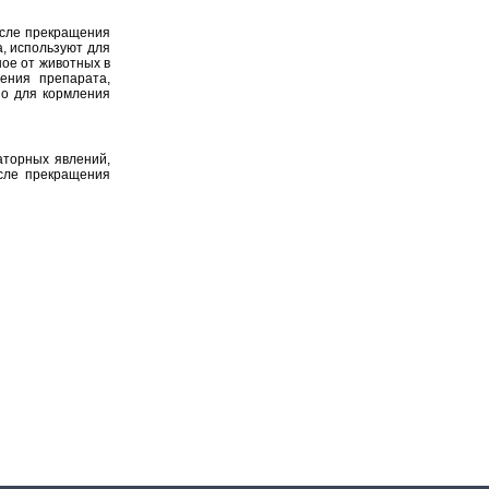
осле прекращения
, используют для
ое от животных в
ения препарата,
но для кормления
аторных явлений,
сле прекращения