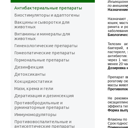
Инъекционны
по внешнем
Антибактериальные препараты
Назначение
Биостимуляторы и адаптогены
Назначают д
Вакцины и сыворотки для
кошек; маст
животных
ринита и р
заболевани
Витамины и минералы для
Биологичес
животных
Тилозин а
Гинекологические препараты
бактерий, 
пастерелл,
Гомеопатические препараты
антибиотик 
Гормональные препараты
через 1 час
менее 20 ча
Дезинфекция
Дозировка 
Детоксиканты
Препарат в
Кокцидиостатики
рогатому ско
массы живот
Мази, крема и гели
Противопок
Дератизация и дезинсекция
Не рекомен
Противобродильные и
оксациллин
эффекта тил
руминаторные препараты
Форма вып
Иммуномодуляторы
Флаконы по 
Противовоспалительные и
Срок годнос
антисептические препараты
Примечани