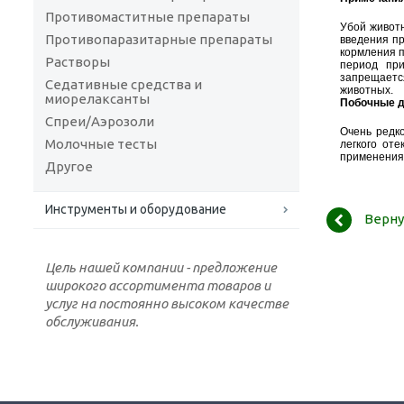
Противомаститные препараты
Убой живот
Противопаразитарные препараты
введения пр
кормления п
Растворы
период при
запрещаетс
Седативные средства и
животных.
миорелаксанты
Побочные д
Спреи/Аэрозоли
Очень редк
Молочные тесты
легкого от
применения
Другое
Инструменты и оборудование
Верну
Цель нашей компании - предложение
широкого ассортимента товаров и
услуг на постоянно высоком качестве
обслуживания.