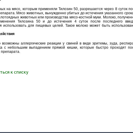
ных на мясо, которым применяли Тилозин 50, разрешается через 8 суток п
епарата. Мясо животных, вынужденно убитых до истечения указанного срока
лотоядных животных или производства мясо-костной муки. Молоко, полученн
менения Тилозина 50 и до истечения 4 суток после последнего введ
я использовать для пищевых целей. Такое молоко может быть использова
ействия
о возможны аллергические реакции у свиней в виде эритемы, зуда, респир
ека с небольшим выпадением прямой кишки, которые быстро проходят по
 препарата.
ться к списку