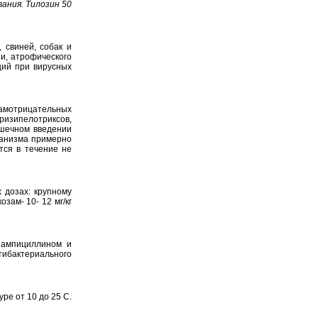
ания. Тилозин 50
 свиней, собак и
ии, атрофического
ций при вирусных
амотрицательных
ризипелотриксов,
ышечном введении
ганизма примерно
тся в течение не
 дозах: крупному
озам- 10- 12 мг/кг
 ампициллином и
тибактериального
ре от 10 до 25 С.