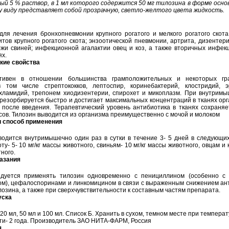
й 5 % раствор, в 1 мл которого содержится 50 мг тилозина в форме основ
у виду представляет собой прозрачную, светло-желтого цвета жидкость.
ля лечения бронхопневмонии крупного рогатого и мелкого рогатого скота,
итов крупного рогатого скота; энзоотической пневмонии, артрита, дизентер
ожи свиней; инфекционной агалактии овец и коз, а также вторичных инфек
ях.
кие свойства
ктивен в отношении большинства грамположительных и некоторых гр
в том числе стрептококков, лептоспир, коринебактерий, клостридий, э
 хламидий, трепонем хиодизентерии, спирохет и микоплазм. При внутрим
резорбируется быстро и достигает максимальных концентраций в тканях ор
 после введения. Терапевтический уровень антибиотика в тканях сохраняе
сов. Тилозин выводится из организма преимущественно с мочой и молоком
и способ применения
водится внутримышечно один раз в сутки в течение 3- 5 дней в следующих
ту- 5- 10 мг/кг массы животного, свиньям- 10 мг/кг массы животного, овцам и к
ного.
азания
дуется применять тилозин одновременно с пенициллином (особенно с
ом), цефалоспоринами и линкомицином в связи с выраженным снижением ан
озина, а также при сверхчувствительности к составным частям препарата.
уска
20 мл, 50 мл и 100 мл. Список Б. Хранить в сухом, темном месте при температу
ти- 2 года. Производитель ЗАО НИТА-ФАРМ, Россия
я