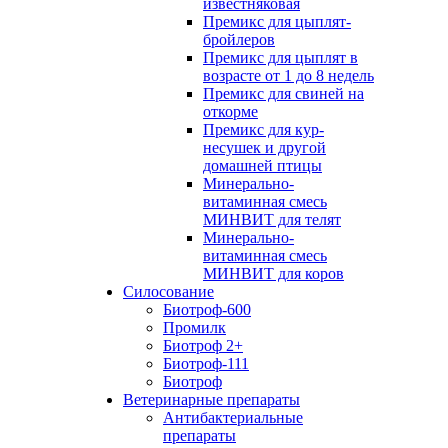
известняковая
Премикс для цыплят-
бройлеров
Премикс для цыплят в
возрасте от 1 до 8 недель
Премикс для свиней на
откорме
Премикс для кур-
несушек и другой
домашней птицы
Минерально-
витаминная смесь
МИНВИТ для телят
Минерально-
витаминная смесь
МИНВИТ для коров
Силосование
Биотроф-600
Промилк
Биотроф 2+
Биотроф-111
Биотроф
Ветеринарные препараты
Антибактериальные
препараты