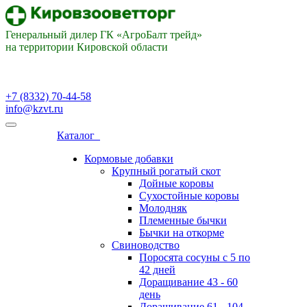
Генеральный дилер ГК «АгроБалт трейд»
на территории Кировской области
+7 (8332) 70-44-58
info@kzvt.ru
Каталог
Кормовые добавки
Крупный рогатый скот
Дойные коровы
Сухостойные коровы
Молодняк
Племенные бычки
Бычки на откорме
Свиноводство
Поросята сосуны с 5 по
42 дней
Доращивание 43 - 60
день
Доращивание 61 - 104