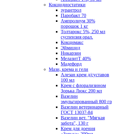
Кокцидиостатики
зурантрол
Паробакт 70
Ампролиум 30%
порошок 1 кг
Толтарокс 5%, 250 мл
суспензия орал.
Кокцимакс
Эймицид
Никарзин
МелазитТ 40%
Мадефорд
Мази, крема и гели
Алезан крем д/суставов
100 мл
Крем с флорализином
Зорька Люкс 200 мл
Вазелин
эмульгированный 800 гр
Вазелин ветеринарный
ГОСТ 13037-84
Вазелин вет. "Мягкая
забота", 130 г
Крем для доения
«Зорька» 200мл