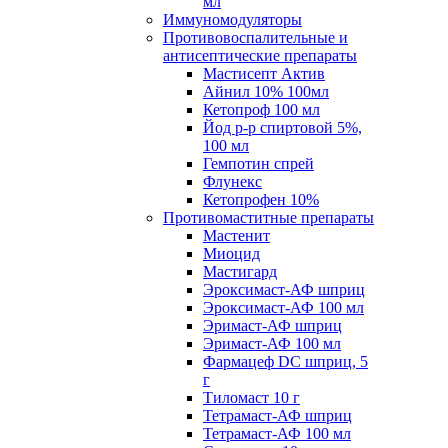
мл
Иммуномодуляторы
Противовоспалительные и
антисептические препараты
Мастисепт Актив
Айнил 10% 100мл
Кетопроф 100 мл
Йод р-р спиртовой 5%,
100 мл
Гемпотин спрей
Флунекс
Кетопрофен 10%
Противомаститные препараты
Мастенит
Миоцид
Мастигард
Эроксимаст-АФ шприц
Эроксимаст-АФ 100 мл
Эримаст-АФ шприц
Эримаст-АФ 100 мл
Фармацеф DC шприц, 5
г
Тиломаст 10 г
Тетрамаст-АФ шприц
Тетрамаст-АФ 100 мл