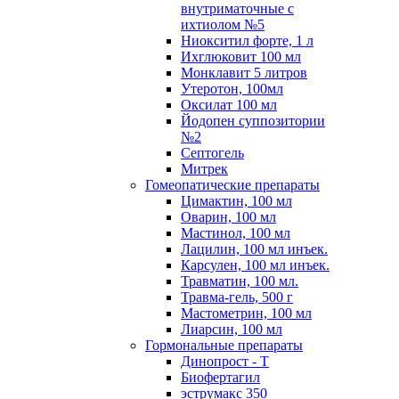
внутриматочные с
ихтиолом №5
Ниокситил форте, 1 л
Ихглюковит 100 мл
Монклавит 5 литров
Утеротон, 100мл
Оксилат 100 мл
Йодопен суппозитории
№2
Септогель
Митрек
Гомеопатические препараты
Цимактин, 100 мл
Оварин, 100 мл
Мастинол, 100 мл
Лацилин, 100 мл инъек.
Карсулен, 100 мл инъек.
Травматин, 100 мл.
Травма-гель, 500 г
Мастометрин, 100 мл
Лиарсин, 100 мл
Гормональные препараты
Динопрост - Т
Биофертагил
эструмакс 350