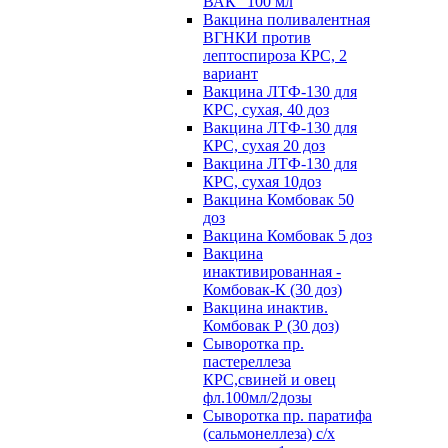
ВАК" 100 мл
Вакцина поливалентная
ВГНКИ против
лептоспироза КРС, 2
вариант
Вакцина ЛТФ-130 для
КРС, сухая, 40 доз
Вакцина ЛТФ-130 для
КРС, сухая 20 доз
Вакцина ЛТФ-130 для
КРС, сухая 10доз
Вакцина Комбовак 50
доз
Вакцина Комбовак 5 доз
Вакцина
инактивированная -
Комбовак-К (30 доз)
Вакцина инактив.
Комбовак Р (30 доз)
Сыворотка пр.
пастереллеза
КРС,свиней и овец
фл.100мл/2дозы
Сыворотка пр. паратифа
(сальмонеллеза) с/х