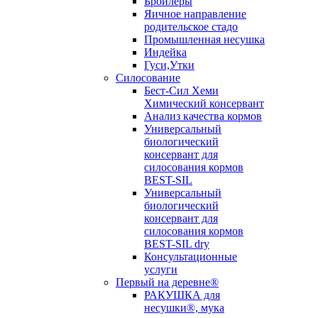
Бройлеры
Яичное направление
родительское стадо
Промышленная несушка
Индейка
Гуси,Утки
Силосование
Бест-Сил Хеми
Химический консервант
Анализ качества кормов
Универсальный
биологический
консервант для
силосования кормов
BEST-SIL
Универсальный
биологический
консервант для
силосования кормов
BEST-SIL dry
Консультационные
услуги
Первый на деревне®
РАКУШКА для
несушки®, мука