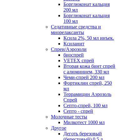
Борглюконат кальция
200 мл
Борглюконат кальция
100 мл
Седативные средства и
миорелаксанты
Ксила 2%, 50 мл инъек.
Ксиланит
Спреи/Аэрозоли
биоспрей
VETEX спрей
Вторая кожа бинт спрей
с алюминием, 330 мл
Чеми-спрей 200 мл
Фортиклин спрей, 250
мл
Террамицин Аэрозоль
Спрей
Септо-спрей, 100 мл
Септо - спрей
Молочные тесты
Милкотест 1000 мл
Другое
Деготь березовый
(берестовый) 0,5 л