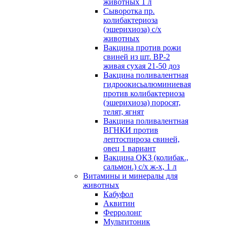
животных 1 л
Сыворотка пр.
колибактериоза
(эшерихиоза) с/х
животных
Вакцина против рожи
свиней из шт. ВР-2
живая сухая 21-50 доз
Вакцина поливалентная
гидроокисьалюминиевая
против колибактериоза
(эшерихиоза) поросят,
телят, ягнят
Вакцина поливалентная
ВГНКИ против
лептоспироза свиней,
овец 1 вариант
Вакцина ОКЗ (колибак.,
сальмон.) с/х ж-х, 1 л
Витамины и минералы для
животных
Кабуфол
Аквитин
Ферролонг
Мультитоник