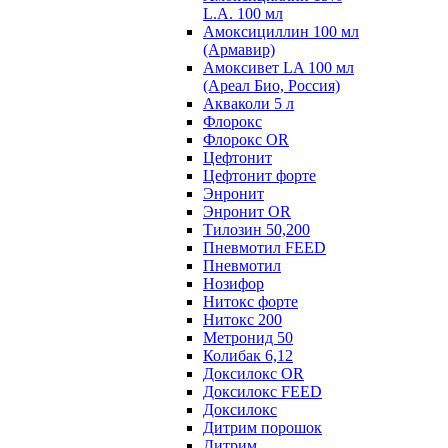
L.A. 100 мл
Амоксициллин 100 мл
(Армавир)
Амоксивет LA 100 мл
(Ареал Био, Россия)
Акваколи 5 л
Флорокс
Флорокс OR
Цефтонит
Цефтонит форте
Энронит
Энронит OR
Тилозин 50,200
Пневмотил FEED
Пневмотил
Нозифор
Нитокс форте
Нитокс 200
Метронид 50
Колибак 6,12
Доксилокс OR
Доксилокс FEED
Доксилокс
Дитрим порошок
Дитрим