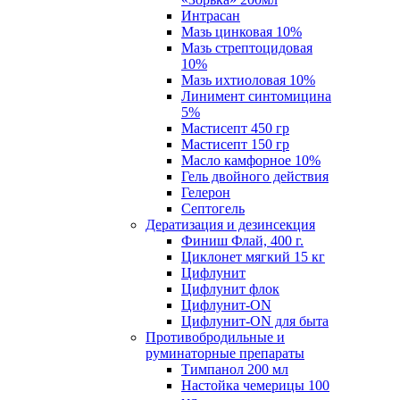
Интрасан
Мазь цинковая 10%
Мазь стрептоцидовая
10%
Мазь ихтиоловая 10%
Линимент синтомицина
5%
Мастисепт 450 гр
Мастисепт 150 гр
Масло камфорное 10%
Гель двойного действия
Гелерон
Септогель
Дератизация и дезинсекция
Финиш Флай, 400 г.
Циклонет мягкий 15 кг
Цифлунит
Цифлунит флок
Цифлунит-ON
Цифлунит-ON для быта
Противобродильные и
руминаторные препараты
Тимпанол 200 мл
Настойка чемерицы 100