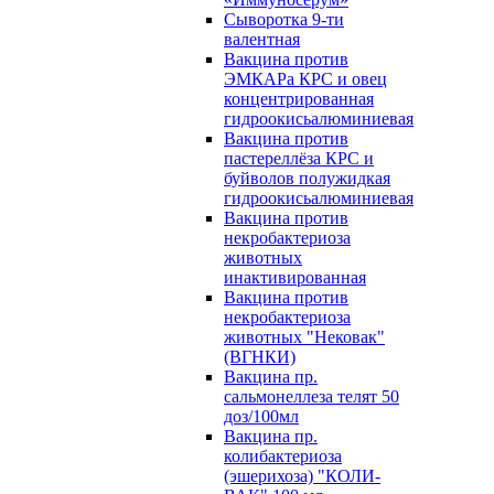
Сыворотка 9-ти
валентная
Вакцина против
ЭМКАРа КРС и овец
концентрированная
гидроокисьалюминиевая
Вакцина против
пастереллёза КРС и
буйволов полужидкая
гидроокисьалюминиевая
Вакцина против
некробактериоза
животных
инактивированная
Вакцина против
некробактериоза
животных "Нековак"
(ВГНКИ)
Вакцина пр.
сальмонеллеза телят 50
доз/100мл
Вакцина пр.
колибактериоза
(эшерихоза) "КОЛИ-