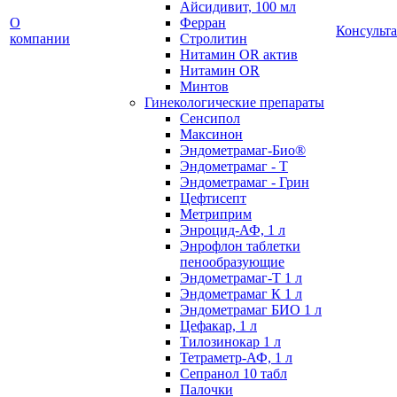
Айсидивит, 100 мл
О
Ферран
Консульт
компании
Стролитин
Нитамин OR актив
Нитамин OR
Минтов
Гинекологические препараты
Сенсипол
Максинон
Эндометрамаг-Био®
Эндометрамаг - Т
Эндометрамаг - Грин
Цефтисепт
Метриприм
Энроцид-АФ, 1 л
Энрофлон таблетки
пенообразующие
Эндометрамаг-Т 1 л
Эндометрамаг К 1 л
Эндометрамаг БИО 1 л
Цефакар, 1 л
Тилозинокар 1 л
Тетраметр-АФ, 1 л
Сепранол 10 табл
Палочки