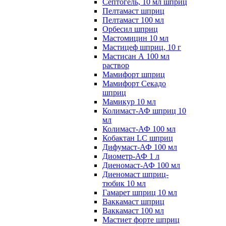
Септогель, 10 мл шприц
Пелтамаст шприц
Пелтамаст 100 мл
Орбесил шприц
Мастомицин 10 мл
Мастицеф шприц, 10 г
Мастисан А 100 мл
раствор
Мамифорт шприц
Мамифорт Секадо
шприц
Мамикур 10 мл
Колимаст-АФ шприц 10
мл
Колимаст-АФ 100 мл
Кобактан LC шприц
Дифумаст-АФ 100 мл
Диометр-АФ 1 л
Диеномаст-АФ 100 мл
Диеномаст шприц-
тюбик 10 мл
Гамарет шприц 10 мл
Ваккамаст шприц
Ваккамаст 100 мл
Мастиет форте шприц