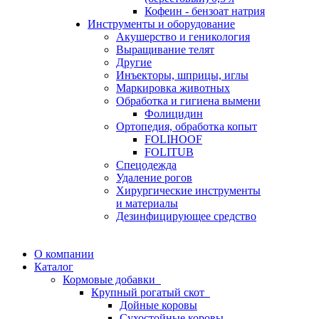
Кофеин - бензоат натрия
Инструменты и оборудование
Акушерство и геникология
Выращивание телят
Другие
Инъекторы, шприцы, иглы
Маркировка животных
Обработка и гигиена вымени
Фолицидин
Ортопедия, обработка копыт
FOLIHOOF
FOLITUB
Спецодежда
Удаление рогов
Хирургические инструменты
и материалы
Дезинфицирующее средство
О компании
Каталог
Кормовые добавки
Крупный рогатый скот
Дойные коровы
Сухостойные коровы