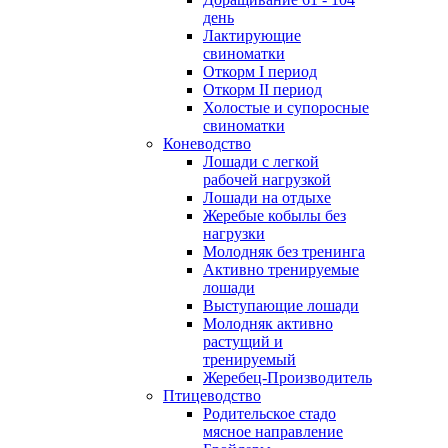
день
Лактирующие
свиноматки
Откорм I период
Откорм II период
Холостые и супоросные
свиноматки
Коневодство
Лошади с легкой
рабочей нагрузкой
Лошади на отдыхе
Жеребые кобылы без
нагрузки
Молодняк без тренинга
Активно тренируемые
лошади
Выступающие лошади
Молодняк активно
растущий и
тренируемый
Жеребец-Производитель
Птицеводство
Родительское стадо
мясное направление