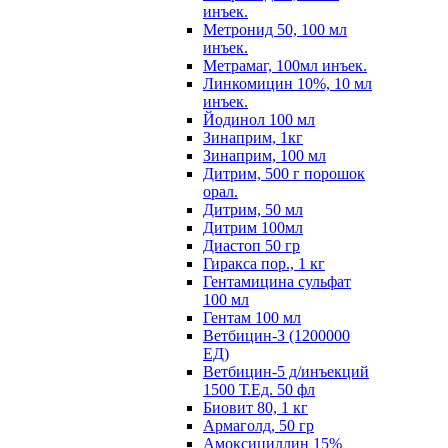
инъек.
Метронид 50, 100 мл
инъек.
Метрамаг, 100мл инъек.
Линкомицин 10%, 10 мл
инъек.
Йодинол 100 мл
Зинаприм, 1кг
Зинаприм, 100 мл
Дитрим, 500 г порошок
орал.
Дитрим, 50 мл
Дитрим 100мл
Диастоп 50 гр
Гиракса пор., 1 кг
Гентамицина сульфат
100 мл
Гентам 100 мл
Ветбицин-З (1200000
ЕД)
Ветбицин-5 д/инъекций
1500 Т.Ед. 50 фл
Биовит 80, 1 кг
Армаголд, 50 гр
Амоксициллин 15%