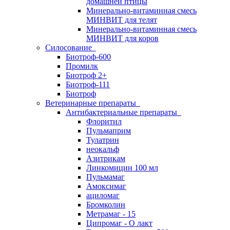
домашней птицы
Минерально-витаминная смесь
МИНВИТ для телят
Минерально-витаминная смесь
МИНВИТ для коров
Силосование
Биотроф-600
Промилк
Биотроф 2+
Биотроф-111
Биотроф
Ветеринарные препараты
Антибактериальные препараты
Флоритил
Пульмаприм
Тулатрин
неокальф
Азитрикам
Линкомицин 100 мл
Пульмамаг
Амоксимаг
ациломаг
Бромколин
Метрамаг - 15
Ципромаг - О лакт