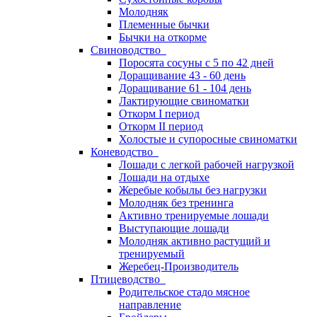
Молодняк
Племенные бычки
Бычки на откорме
Свиноводство
Поросята сосуны с 5 по 42 дней
Доращивание 43 - 60 день
Доращивание 61 - 104 день
Лактирующие свиноматки
Откорм I период
Откорм II период
Холостые и супоросные свиноматки
Коневодство
Лошади с легкой рабочей нагрузкой
Лошади на отдыхе
Жеребые кобылы без нагрузки
Молодняк без тренинга
Активно тренируемые лошади
Выступающие лошади
Молодняк активно растущий и
тренируемый
Жеребец-Производитель
Птицеводство
Родительское стадо мясное
направление