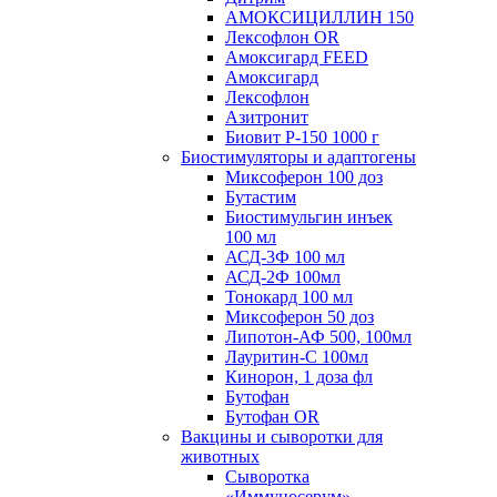
АМОКСИЦИЛЛИН 150
Лексофлон OR
Амоксигард FEED
Амоксигард
Лексофлон
Азитронит
Биовит Р-150 1000 г
Биостимуляторы и адаптогены
Миксоферон 100 доз
Бутастим
Биостимульгин инъек
100 мл
АСД-3Ф 100 мл
АСД-2Ф 100мл
Тонокард 100 мл
Миксоферон 50 доз
Липотон-АФ 500, 100мл
Лауритин-С 100мл
Кинорон, 1 доза фл
Бутофан
Бутофан OR
Вакцины и сыворотки для
животных
Сыворотка
«Иммуносерум»