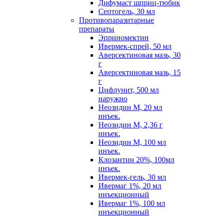
Дифумаст шприц-тюбик
Септогель, 30 мл
Противопаразитарные
препараты
Эприномектин
Ивермек-спрей, 50 мл
Аверсектиновая мазь, 30
г
Аверсектиновая мазь, 15
г
Цифлунит, 500 мл
наружно
Неозидин М, 20 мл
инъек.
Неозидин М, 2,36 г
инъек.
Неозидин М, 100 мл
инъек.
Клозантин 20%, 100мл
инъек.
Ивермек-гель, 30 мл
Ивермаг 1%, 20 мл
инъекционный
Ивермаг 1%, 100 мл
инъекционный