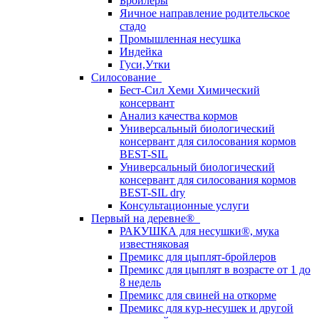
Бройлеры
Яичное направление родительское
стадо
Промышленная несушка
Индейка
Гуси,Утки
Силосование
Бест-Сил Хеми Химический
консервант
Анализ качества кормов
Универсальный биологический
консервант для силосования кормов
BEST-SIL
Универсальный биологический
консервант для силосования кормов
BEST-SIL dry
Консультационные услуги
Первый на деревне®
РАКУШКА для несушки®, мука
известняковая
Премикс для цыплят-бройлеров
Премикс для цыплят в возрасте от 1 до
8 недель
Премикс для свиней на откорме
Премикс для кур-несушек и другой