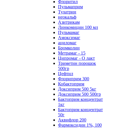
Флоритил
Пульмаприм
Тулатрин
неокальф
Азитрикам
Линкомицин 100 мл
Пульмамаг
Амоксимаг
ациломаг
Бромколин
Метрамаг - 15
Ципромаг - О лакт
Триметин порошок
500гр
Цефтил
Флориприм 300
Кобактоприм
Доксиприм 500 5кг
Доксиприм 500 500гр
Бактоприм концентрат
1кг
Бактоприм концентрат
50г
Аквифлор 200
Фармоксидин 1%, 100