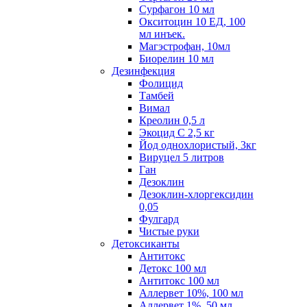
Сурфагон 10 мл
Окситоцин 10 ЕД, 100
мл инъек.
Магэстрофан, 10мл
Биорелин 10 мл
Дезинфекция
Фолицид
Тамбей
Вимал
Креолин 0,5 л
Экоцид С 2,5 кг
Йод однохлористый, 3кг
Вируцел 5 литров
Ган
Дезоклин
Дезоклин-хлоргексидин
0,05
Фулгард
Чистые руки
Детоксиканты
Антитокс
Детокс 100 мл
Антитокс 100 мл
Аллервет 10%, 100 мл
Аллервет 1%, 50 мл