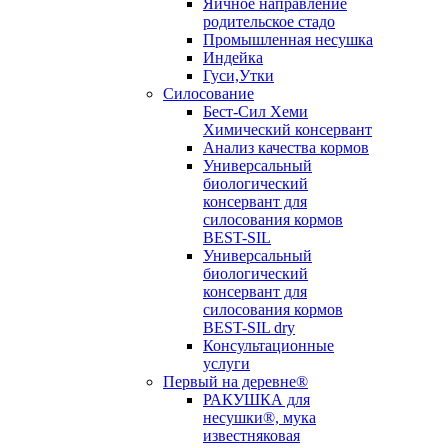
Яичное направление
родительское стадо
Промышленная несушка
Индейка
Гуси,Утки
Силосование
Бест-Сил Хеми
Химический консервант
Анализ качества кормов
Универсальный
биологический
консервант для
силосования кормов
BEST-SIL
Универсальный
биологический
консервант для
силосования кормов
BEST-SIL dry
Консультационные
услуги
Первый на деревне®
РАКУШКА для
несушки®, мука
известняковая