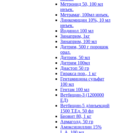
Метронид 50, 100 мл
инъек.
Метрамаг, 100мл инъек.
Линкомицин 10%, 10 мл
инъек.
Йодинол 100 мл
Зинаприм, 1кг
Зинаприм, 100 мл
Дитрим, 500 г порошок
орал.
Дитрим, 50 мл
Дитрим 100мл
Диастоп 50 гр
Гиракса пор., 1 кг
Гентамицина сульфат
100 мл
Гентам 100 мл
Ветбицин-З (1200000
ЕД)
Ветбицин-5 д/инъекций
1500 Т.Ед. 50 фл
Биовит 80, 1 кг
Армаголд, 50 гр
Амоксициллин 15%
L.A. 100 мл