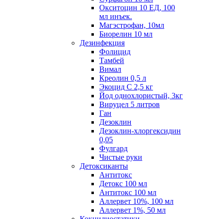
Окситоцин 10 ЕД, 100
мл инъек.
Магэстрофан, 10мл
Биорелин 10 мл
Дезинфекция
Фолицид
Тамбей
Вимал
Креолин 0,5 л
Экоцид С 2,5 кг
Йод однохлористый, 3кг
Вируцел 5 литров
Ган
Дезоклин
Дезоклин-хлоргексидин
0,05
Фулгард
Чистые руки
Детоксиканты
Антитокс
Детокс 100 мл
Антитокс 100 мл
Аллервет 10%, 100 мл
Аллервет 1%, 50 мл
Кокцидиостатики