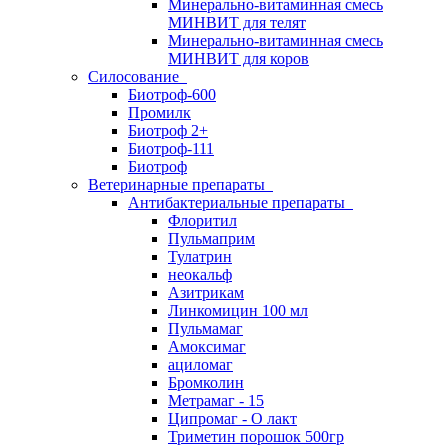
Минерально-витаминная смесь
МИНВИТ для телят
Минерально-витаминная смесь
МИНВИТ для коров
Силосование
Биотроф-600
Промилк
Биотроф 2+
Биотроф-111
Биотроф
Ветеринарные препараты
Антибактериальные препараты
Флоритил
Пульмаприм
Тулатрин
неокальф
Азитрикам
Линкомицин 100 мл
Пульмамаг
Амоксимаг
ациломаг
Бромколин
Метрамаг - 15
Ципромаг - О лакт
Триметин порошок 500гр