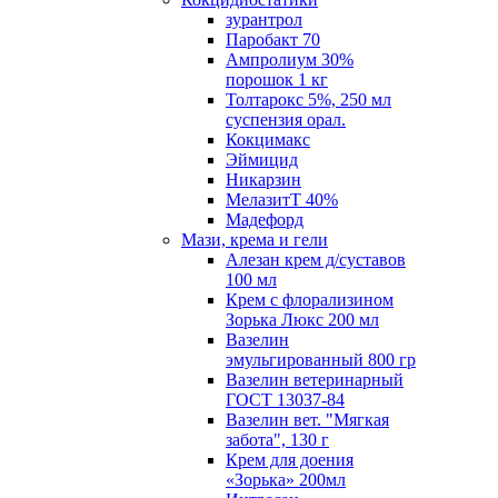
зурантрол
Паробакт 70
Ампролиум 30%
порошок 1 кг
Толтарокс 5%, 250 мл
суспензия орал.
Кокцимакс
Эймицид
Никарзин
МелазитТ 40%
Мадефорд
Мази, крема и гели
Алезан крем д/суставов
100 мл
Крем с флорализином
Зорька Люкс 200 мл
Вазелин
эмульгированный 800 гр
Вазелин ветеринарный
ГОСТ 13037-84
Вазелин вет. "Мягкая
забота", 130 г
Крем для доения
«Зорька» 200мл