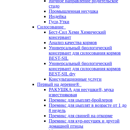
Яичное направление родительское
стадо
Промышленная несушка
Индейка
Гуси,Утки
Силосование
Бест-Сил Хеми Химический
консервант
Анализ качества кормов
Универсальный биологический
консервант для силосования кормов
BEST-SIL
Универсальный биологический
консервант для силосования кормов
BEST-SIL dry
Консультационные услуги
Первый на деревне®
РАКУШКА для несушки®, мука
известняковая
Премикс для цыплят-бройлеров
Премикс для цыплят в возрасте от 1 до
8 недель
Премикс для свиней на откорме
Премикс для кур-несушек и другой
домашней птицы