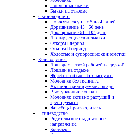
Молодняк
Племенные бычки
Бычки на откорме
Свиноводство
Поросята сосуны с 5 по 42 дней
Доращивание 43 - 60 день
Доращивание 61 - 104 день
Лактирующие свиноматки
Откорм I период
Откорм II период
Холостые и супоросные свиноматки
Коневодство
Лошади с легкой рабочей нагрузкой
Лошади на отдыхе
Жеребые кобылы без нагрузки
Молодняк без тренинга
Активно тренируемые лошади
Выступающие лошади
Молодняк активно растущий и
тренируемый
Жеребец-Производитель
Птицеводство
Родительское стадо мясное
направление
Бройлеры