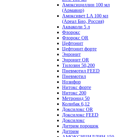
Амоксициллин 100 мл
(Армавир)
Амоксивет LA 100 мл
(Ареал Био, Россия)
Акваколи 5 л
Флорокс
Флорокс OR
Цефтонит
Цефтонит форте
Энронит
Энронит OR
Тилозин 50,200
Пневмотил FEED
Пневмотил
Нозифор
Нитокс форте
Нитокс 200
Метронид 50
Колибак 6,12
Доксилокс OR
Доксилокс FEED
Доксилокс
Дитрим порошок
Дитрим
АМОКСИЦИЛЛИН 150