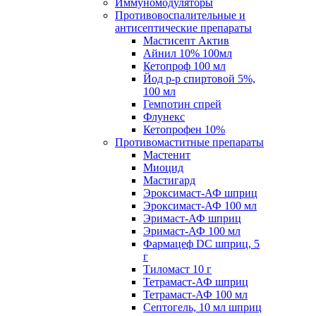
Иммуномодуляторы
Противовоспалительные и
антисептические препараты
Мастисепт Актив
Айнил 10% 100мл
Кетопроф 100 мл
Йод р-р спиртовой 5%,
100 мл
Гемпотин спрей
Флунекс
Кетопрофен 10%
Противомаститные препараты
Мастенит
Миоцид
Мастигард
Эроксимаст-АФ шприц
Эроксимаст-АФ 100 мл
Эримаст-АФ шприц
Эримаст-АФ 100 мл
Фармацеф DC шприц, 5
г
Тиломаст 10 г
Тетрамаст-АФ шприц
Тетрамаст-АФ 100 мл
Септогель, 10 мл шприц