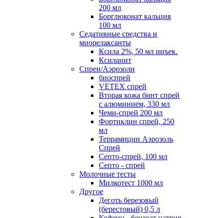
200 мл
Борглюконат кальция
100 мл
Седативные средства и
миорелаксанты
Ксила 2%, 50 мл инъек.
Ксиланит
Спреи/Аэрозоли
биоспрей
VETEX спрей
Вторая кожа бинт спрей
с алюминием, 330 мл
Чеми-спрей 200 мл
Фортиклин спрей, 250
мл
Террамицин Аэрозоль
Спрей
Септо-спрей, 100 мл
Септо - спрей
Молочные тесты
Милкотест 1000 мл
Другое
Деготь березовый
(берестовый) 0,5 л
Кофеин - бензоат натрия