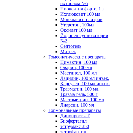
ихтиолом №5
Ниокситил форте, 1 л
Ихглюковит 100 мл
Монклавит 5 литров
Утеротон, 100мл
Оксилат 100 мл
Йодопен суппозитории
№2
Септогель
Митрек
Гомеопатические препараты
Цимактин, 100 мл
Оварин, 100 мл
Мастинол, 100 мл
Лацилин, 100 мл инъек.
Карсулен, 100 мл инъек.
Травматин, 100 мл.
Травма-гель, 500 г
Мастометрин, 100 мл
Лиарсин, 100 мл
Гормональные препараты
Динопрост - Т
Биофертагил
эструмакс 350
эстрофантин