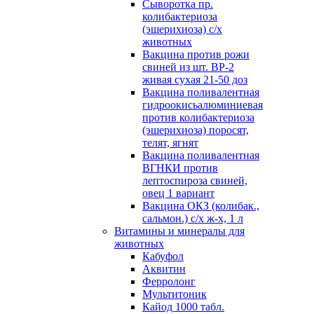
Сыворотка пр.
колибактериоза
(эшерихиоза) с/х
животных
Вакцина против рожи
свиней из шт. ВР-2
живая сухая 21-50 доз
Вакцина поливалентная
гидроокисьалюминиевая
против колибактериоза
(эшерихиоза) поросят,
телят, ягнят
Вакцина поливалентная
ВГНКИ против
лептоспироза свиней,
овец 1 вариант
Вакцина ОКЗ (колибак.,
сальмон.) с/х ж-х, 1 л
Витамины и минералы для
животных
Кабуфол
Аквитин
Ферролонг
Мультитоник
Кайод 1000 табл.