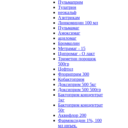
Пульмаприм
Тулатрин
неокальф
Азитрикам
Линкомицин 100 мл
Пульмамаг
Амоксимаг
ациломаг
Бромколин
Метрамаг - 15
Ципромаг - О лакт
Триметин порошок
500гр
Цефтил
Флориприм 300
Кобактоприм
Доксиприм 500 5кг
Доксиприм 500 500гр
Бактоприм концентрат
1кг
Бактоприм концентрат
50г
Аквифлор 200
Фармоксидин 1%, 100
мл инъек.