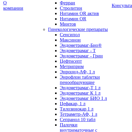
О
Ферран
Консульт
компании
Стролитин
Нитамин OR актив
Нитамин OR
Минтов
Гинекологические препараты
Сенсипол
Максинон
Эндометрамаг-Био®
Эндометрамаг - Т
Эндометрамаг - Грин
Цефтисепт
Метриприм
Энроцид-АФ, 1 л
Энрофлон таблетки
пенообразующие
Эндометрамаг-Т 1 л
Эндометрамаг К 1 л
Эндометрамаг БИО 1 л
Цефакар, 1 л
Тилозинокар 1 л
Тетраметр-АФ, 1 л
Сепранол 10 табл
Палочки
внутриматочные с