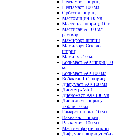
Пелтамаст шприц
Пелтамаст 100 мл
Орбесил шприц
Мастомицин 10 мл
Мастицеф шприц, 10 г
Мастисан А 100 мл
раствор
Мамифорт шприц
Мамифорт Секадо
шприц
Мамикур 10 мл
Колимаст-АФ шприц 10
мл
Колимаст-АФ 100 мл
Кобактан LC шприц
Дифумаст-АФ 100 мл
Диометр-АФ 1 л
Диеномаст-АФ 100 мл
Диеномаст шприц-
тюбик 10 мл
Гамарет шприц 10 мл
Ваккамаст шприц
Ваккамаст 100 мл
Мастиет форте шприц
Дифумаст шприц-тюбик