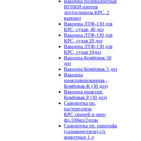
Вакцина поливалентная
ВГНКИ против
лептоспироза КРС, 2
вариант
Вакцина ЛТФ-130 для
КРС, сухая, 40 доз
Вакцина ЛТФ-130 для
КРС, сухая 20 доз
Вакцина ЛТФ-130 для
КРС, сухая 10доз
Вакцина Комбовак 50
доз
Вакцина Комбовак 5 доз
Вакцина
инактивированная -
Комбовак-К (30 доз)
Вакцина инактив.
Комбовак Р (30 доз)
Сыворотка пр.
пастереллеза
КРС,свиней и овец
фл.100мл/2дозы
Сыворотка пр. паратифа
(сальмонеллеза) с/х
животных 1 л