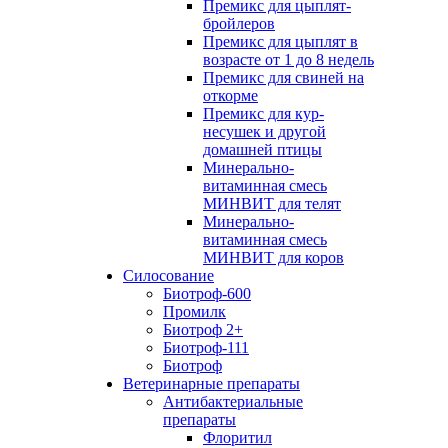
Премикс для цыплят-
бройлеров
Премикс для цыплят в
возрасте от 1 до 8 недель
Премикс для свиней на
откорме
Премикс для кур-
несушек и другой
домашней птицы
Минерально-
витаминная смесь
МИНВИТ для телят
Минерально-
витаминная смесь
МИНВИТ для коров
Силосование
Биотроф-600
Промилк
Биотроф 2+
Биотроф-111
Биотроф
Ветеринарные препараты
Антибактериальные
препараты
Флоритил