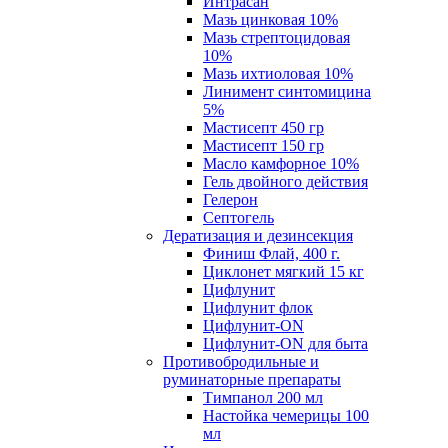
Интрасан
Мазь цинковая 10%
Мазь стрептоцидовая
10%
Мазь ихтиоловая 10%
Линимент синтомицина
5%
Мастисепт 450 гр
Мастисепт 150 гр
Масло камфорное 10%
Гель двойного действия
Гелерон
Септогель
Дератизация и дезинсекция
Финиш Флай, 400 г.
Циклонет мягкий 15 кг
Цифлунит
Цифлунит флок
Цифлунит-ON
Цифлунит-ON для быта
Противобродильные и
руминаторные препараты
Тимпанол 200 мл
Настойка чемерицы 100
мл