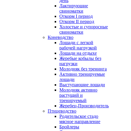
день
Лактирующие
свиноматки
Откорм I период
Откорм II период
Холостые и супоросные
свиноматки
Коневодство
Лошади с легкой
рабочей нагрузкой
Лошади на отдыхе
Жеребые кобылы без
нагрузки
Молодняк без тренинга
Активно тренируемые
лошади
Выступающие лошади
Молодняк активно
растущий и
тренируемый
Жеребец-Производитель
Птицеводство
Родительское стадо
мясное направление
Бройлеры