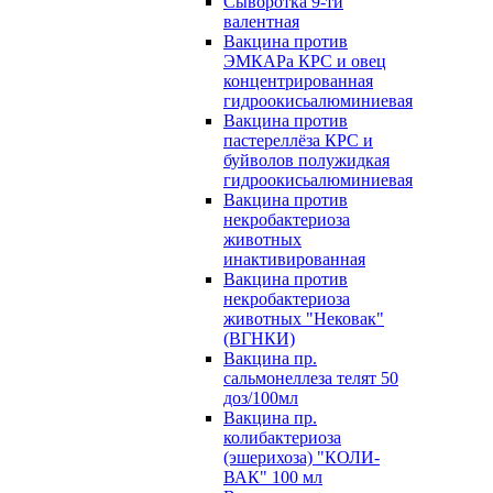
Сыворотка 9-ти
валентная
Вакцина против
ЭМКАРа КРС и овец
концентрированная
гидроокисьалюминиевая
Вакцина против
пастереллёза КРС и
буйволов полужидкая
гидроокисьалюминиевая
Вакцина против
некробактериоза
животных
инактивированная
Вакцина против
некробактериоза
животных "Нековак"
(ВГНКИ)
Вакцина пр.
сальмонеллеза телят 50
доз/100мл
Вакцина пр.
колибактериоза
(эшерихоза) "КОЛИ-
ВАК" 100 мл