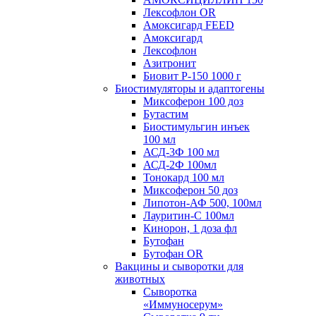
Лексофлон OR
Амоксигард FEED
Амоксигард
Лексофлон
Азитронит
Биовит Р-150 1000 г
Биостимуляторы и адаптогены
Миксоферон 100 доз
Бутастим
Биостимульгин инъек
100 мл
АСД-3Ф 100 мл
АСД-2Ф 100мл
Тонокард 100 мл
Миксоферон 50 доз
Липотон-АФ 500, 100мл
Лауритин-С 100мл
Кинорон, 1 доза фл
Бутофан
Бутофан OR
Вакцины и сыворотки для
животных
Сыворотка
«Иммуносерум»