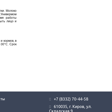
тки. Молоко
с Универмом
емя работы
мыть лицо и
и кормов, в
+30°С. Срок
+7 (8332) 70-44-58
КТЫ
610035, г. Киров, ул.
Складская 9.