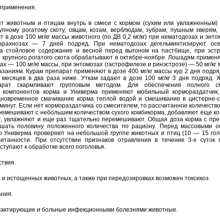
 применения.
т животным и птицам внутрь в смеси с кормом (сухим или увлажненным)
упному рогатому скоту, овцам, козам, верблюдам, зубрам, пушным зверям,
 в дозе 100 мг/кг массы животного (по ДВ 0,2 мг/кг) при нематодозах и энто
арахнозах — 7 дней подряд. При нематодозах дегельминтизируют ос
на стойловое содержание и весной перед выгоном на пастбище, при эстр
 крупного рогатого скота обрабатывают в октябре-ноябре. Лошадям применя
х — 100 мг/кг массы, при энтомозах (гастрофилезе и ринэстрозе) — 50 мг/кг 
азаниям. Курам препарат применяют в дозе 400 мг/кг массы кур 2 дня подря
 месяцев в два раза ниже. Уткам задают в дозе 100 мг/кг 3 дня подряд.
арат скармливают групповым методом. Для обеспечения полного с
и компонентов корма и Универма применяют мобильный кормораздатчик,
дновременное смачивание корма теплой водой и смешивание в цистерне-с
 минут. Если нет кормораздатчика со смесителем, то рассчитанное количеств
емешивают с небольшим количеством сухого комбикорма, добавляют еще к
, увлажняют и еще раз тщательно перемешивают. Общая доза корма с пре
шать половину положенного количества по рациону. Перед массовыми о
 Универма проверяют на небольшой группе животных и птиц (10 — 15 гол
питанности. При отсутствии признаков отравления в течение 3-х суток 
тупают к обработке всего поголовья.
твия.
 и истощенных животных, а также при передозировках возможен токсикоз.
ния.
лактирующие и больные инфекционными болезнями животные.