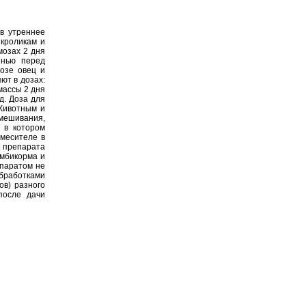
 в утреннее
 кроликам и
мозах 2 дня
енью перед
озе овец и
ют в дозах:
массы 2 дня
д. Доза для
 Животным и
мешивания,
 в котором
месителе в
о препарата
омбикорма и
паратом не
бработками
ов) разного
после дачи