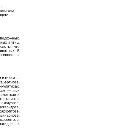
ю
 запахом,
ющего
подкожных,
ных и птиц.
слоты, что
ивотных. В
огенного и
м и козам —
абертиозе,
кулятозах,
юдам — при
аркоптозе и
ертагиозе,
 оксиурозе,
скаридозе,
аркоптозе.
цинариозе,
псороптозе.
ракидозе и