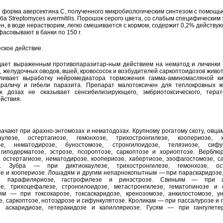
 форма аверсектина С, полученного микробиологическим синтезом с помощь
ба Streptomyces avermitilis. Порошок серого цвета, со слабым специфическим
ен, в воде нерастворим, легко смешивается с кормом, содержит 0,2% действу
асовывают в банки по 150 г.
ское действие.
дает выраженным противопаразитар-ным действием на нематод и личинки 
, желудочных оводов, вшей, кровососок и возбудителей саркоптоидозов живот
ливает выработку нейромедиатора торможения гамма-аминомасляной ки
араличу и гибели паразита. Препарат малотоксичен для теплокровных ж
х дозах не оказывает сенсибилизирующего, эмбриотоксического, терат
йствия.
ачают при арахно-энтомозах и нематодозах. Крупному рогатому скоту, овца
улезе, остертагиозе, гемонхозе, трихостронгилезе, коопериозе, х
зе, нематодирозе, буностомозе, стронгилоидозе, телязиозе, сифун
 гиподерматозе, эстрозе, псороптозе, саркоптозе и хориоптозе. Вербл
, остертагиозе, нематодирозе, коопериозе, хабертиозе, эзофагостомозе, с
е. Зубра — при диктиокаулезе, трихостронгилезе, гемонхозе, ост
е и коопериозе. Лошадям и другим непарнокопытным — при параскаридозе,
зе, парафиляриозе, гастрофилезе и ринэстрозе. Свиньям — при а
зе, трихоцефалезе, стронгилоидозе, метастронгилезе, гематопинозе и с
м — при токсокарозе, токсаскаридозе, кренозомозе, анкилостомозе, ун
, саркоптозе, нотоэдрозе и сифункулятозе. Кроликам — при пассалурозе и 
аскаридиозе, гетеракидозе и капилляриозе. Гусям — при гангулете