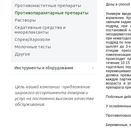
Дозы и способ
Противомаститные препараты
Противопаразитарные препараты
Универм вводя
кормление. Кр
Растворы
свиньям задают
подряд, при 
Седативные средства и
постановкой 
миорелаксанты
гиподерматозе
при нематодоза
Спреи/Аэрозоли
подряд по пок
Молочные тесты
цыплят до 3-х
птицам преп
Другое
гомогенизаци
происходит о
течение 10-15
тщательно пер
Инструменты и оборудование
перемешивают
должна превы
каждую партию
возраста и у
Цель нашей компании - предложение
препарата прис
широкого ассортимента товаров и
Побочные дейс
услуг на постоянно высоком качестве
обслуживания.
У ослабленных
Противопоказа
Беременные, 