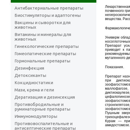
Лекарственная
Антибактериальные препараты
почвенного гри
Биостимуляторы и адаптогены
негигроскопич
вещества. Расф
Вакцины и сыворотки для
животных
Фармакологиче
Витамины и минералы для
Универм обла
животных
носоглоточных
Препарат уси
Гинекологические препараты
приводит к п
Гомеопатические препараты
рекомендуемы
мутагенного де
Гормональные препараты
Показания.
Дезинфекция
Детоксиканты
Препарат назн
при диктиока
Кокцидиостатики
эзофагостомо
маллофагозе,
Мази, крема и гели
диктиокаулезе
Дератизация и дезинсекция
цефалопиноз
эзофагостомоз
Противобродильные и
стронгилято
руминаторные препараты
эзофагостомо
Пушным зверя
Иммуномодуляторы
трихоцефалезе
Курам — при 
Противовоспалительные и
амидостомозе.
антисептические препараты