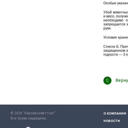
Особые указан
Убой животных
и мясо, получ
необходимо п
запрещается к
руки.
Условия хране
Список Б. Преп
защищенном от
годности — 3 г
Верну
© 2026 "Кировзооветторг".
О КОМПАНИИ
Все права защищены.
НОВОСТИ