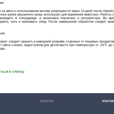
ия.
 на мясо и использование молока разрешается через 14 дней после обрабо
енное ранее указанного срока, используют для кормления животных. Работы 
роводить в спецодежде, в резиновых перчатках и респираторе. Во вр
урить, пить и принимать пищу. После завершения обработки следует вы
ния.
арат следует хранить в заводской упаковке, отдельно от пищевых продуктов 
 света и влаги, недоступном для детей месте при температуре от -20°С до 
ода.
ться к списку
КАТАЛОГ
КОНТА