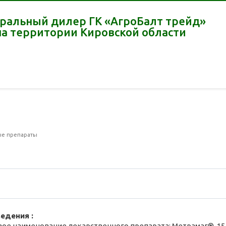
ральный дилер ГК «АгроБалт трейд»
на территории Кировской области
ые препараты
ведения :
е наименование лекарственного препарата: Метрамаг®-15 (