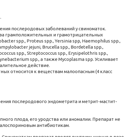
.
ения послеродовых заболеваний у свиноматок.
тва грамположительных и грамотрицательных
robacter spp., Proteus spp., Yersinia spp, Haemophilus spp.,
ylobacter jejuni, Brucella spp., Bordetella spp.,
ccus spp., Streptococcus spp., Erysipelothris spp.,
 Corynebacterium spp., а также Mycoplasma spp. Усиливает
палительное действие.
тных относится к веществам малоопасным (4 класс
ения послеродового эндометрита и метрит-мастит-
ного плода, его уродства или аномалии. Препарат не
фалоспориновым антибиотикам.
 Свиноматкам препарат вводят внутримышечно в дозе