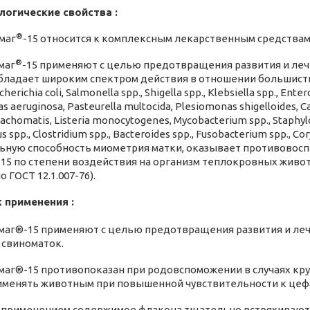
ологические свойства :
®
маг
-15 относится к комплексным лекарственным средствам
®
маг
-15 применяют с целью предотвращения развития и леч
бладает широким спектром действия в отношении большис
herichia coli, Salmonella spp., Shigella spp., Klebsiella spp., Ente
aeruginosa, Pasteurella multocida, Plesiomonas shigelloides, Camp
achomatis, Listeria monocytogenes, Mycobacterium spp., Staphyloco
us spp., Clostridium spp., Bacteroides spp., Fusobacterium spp.,
ьную способность миометрия матки, оказывает противовос
-15 по степени воздействия на организм теплокровных живо
о ГОСТ 12.1.007-76).
ок применения :
аг®-15 применяют с целью предотвращения развития и леч
 свиноматок.
аг®-15 противопоказан при родовспоможении в случаях круп
именять животным при повышенной чувствительности к це
применением содержимое флакона тщательно встряхивают.