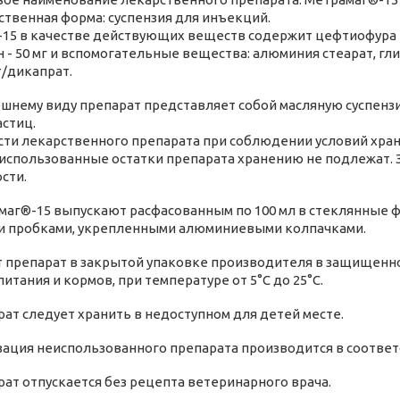
венная форма: суспензия для инъекций.
15 в качестве действующих веществ содержит цефтиофура ги
 - 50 мг и вспомогательные вещества: алюминия стеарат, гл
/дикапрат.
нему виду препарат представляет собой масляную суспензи
астиц.
сти лекарственного препарата при соблюдении условий хране
использованные остатки препарата хранению не подлежат.
сти.
г®-15 выпускают расфасованным по 100 мл в стеклянные 
 пробками, укрепленными алюминиевыми колпачками.
препарат в закрытой упаковке производителя в защищенном
итания и кормов, при температуре от 5°С до 25°С.
т следует хранить в недоступном для детей месте.
ция неиспользованного препарата производится в соответс
т отпускается без рецепта ветеринарного врача.