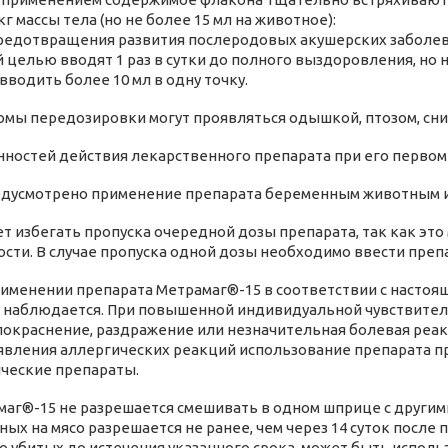
 кг массы тела (но не более 15 мл на животное):
предотвращения развития послеродовых акушерских заболеван
й целью вводят 1 раз в сутки до полного выздоровления, но н
вводить более 10 мл в одну точку.
мы передозировки могут проявляться одышкой, птозом, сн
ностей действия лекарственного препарата при его первом
дусмотрено применение препарата беременным животным и
т избегать пропуска очередной дозы препарата, так как эт
сти. В случае пропуска одной дозы необходимо ввести препа
именении препарата Метрамаг®-15 в соответствии с настоя
е наблюдается. При повышенной индивидуальной чувствител
покраснение, раздражение или незначительная болевая реак
оявления аллергических реакций использование препарата 
ческие препараты.
аг®-15 не разрешается смешивать в одном шприце с другим
ных на мясо разрешается не ранее, чем через 14 суток после
 убитых до истечения указанного срока, может быть исполь