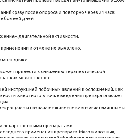
ий сразу после опороса и повторно через 24 часа;
е более 5 дней.
ижением двигательной активности.
 применении и отмене не выявлено.
 молодняку.
о может привести к снижению терапевтической
рат как можно скорее.
щей инструкцией побочных явлений и осложнений, как
ьности животного в точке введения препарата может
ция.
прекращают и назначают животному антигистаминные и
и лекарственными препаратами.
 последнего применения препарата. Мясо животных,
зовано после термической обработки для кормления