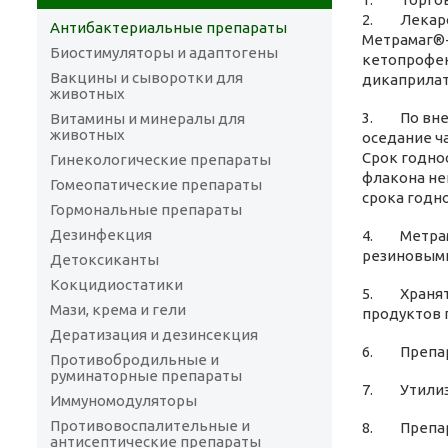
2. Лекарст
Антибактериальные препараты
Метрамаг®-
Биостимуляторы и адаптогены
кетопрофен
Вакцины и сыворотки для
дикаприлат
животных
3. По внеш
Витамины и минералы для
животных
оседание ч
Срок годно
Гинекологические препараты
флакона не
Гомеопатические препараты
срока годно
Гормональные препараты
Дезинфекция
4. Метрама
резиновыми
Детоксиканты
Кокцидиостатики
5. Хранят 
Мази, крема и гели
продуктов п
Дератизация и дезинсекция
6. Препара
Противобродильные и
руминаторные препараты
7. Утилиза
Иммуномодуляторы
Противовоспалительные и
8. Препара
антисептические препараты