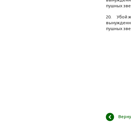
пушных зве
20. Убой ж
вынужденно
пушных зве
Верну