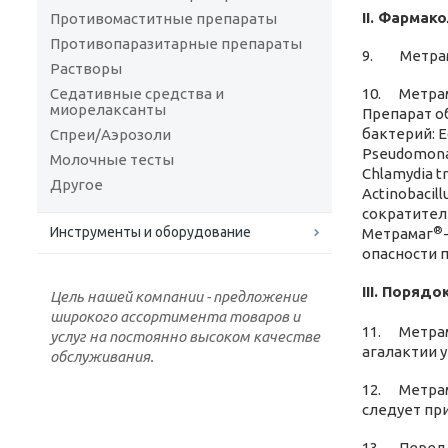
II. Фармак
Противомаститные препараты
Противопаразитарные препараты
9. Метра
Растворы
Седативные средства и
10. Метра
миорелаксанты
Препарат о
бактерий: Ec
Спреи/Аэрозоли
Pseudomonas 
Молочные тесты
Chlamydia tr
Другое
Actinobacill
сократител
®
Инструменты и оборудование
Метрамаг
опасности п
III. Поряд
Цель нашей компании - предложение
широкого ассортимента товаров и
11. Метрам
услуг на постоянно высоком качестве
агалактии у
обслуживания.
12. Метрам
следует пр
13. Перед 