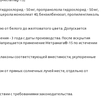
дрохлорид - 50 мг, пропранолола гидрохлорид - 50 мг,
ицерола моноолеат 40, бензилбензоат, пропиленгликоль
ю от белого до желтоватого цвета. Допускается
ния - 3 года с даты производства. После вскрытия
 Запрещается применение Метрамага®-15 по истечении
флаконы соответствующей вместимости, укупоренные
 от прямых солнечных лучей месте, отдельно от
твии с требованиями законодательства.