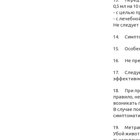
0,5 мл на 10
- с целью 
- с лечебно
Не следует 
14. Симпто
15. Особен
16. Не пре
17. Следуе
эффективно
18. При пр
правило, н
возникать 
В случае п
симптомати
19. Метрам
Убой живот
вынужденно