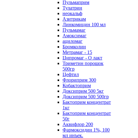
Пульмаприм
Тулатрин
неокальф
Азитрикам
Линкомицин 100 мл
Пульмамаг
Амоксимаг
ациломаг
Бромколин
Метрамаг - 15
Ципромаг - О лакт
Триметин порошок
500гр
Цефтил
Флориприм 300
Кобактоприм
Доксиприм 500 5кг
Доксиприм 500 500гр
Бактоприм концентрат
1кг
Бактоприм концентрат
50г
Аквифлор 200
Фармоксидин 1%, 100
мл инъек.