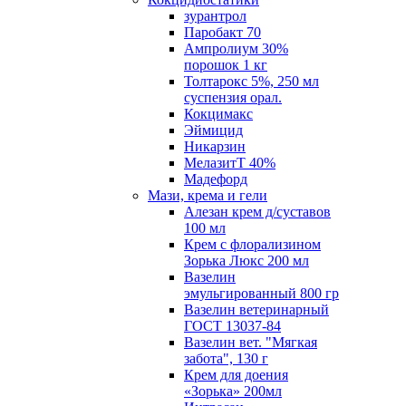
зурантрол
Паробакт 70
Ампролиум 30%
порошок 1 кг
Толтарокс 5%, 250 мл
суспензия орал.
Кокцимакс
Эймицид
Никарзин
МелазитТ 40%
Мадефорд
Мази, крема и гели
Алезан крем д/суставов
100 мл
Крем с флорализином
Зорька Люкс 200 мл
Вазелин
эмульгированный 800 гр
Вазелин ветеринарный
ГОСТ 13037-84
Вазелин вет. "Мягкая
забота", 130 г
Крем для доения
«Зорька» 200мл