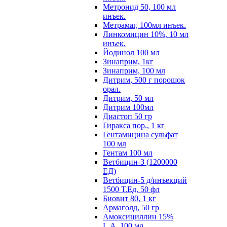
Метронид 50, 100 мл
инъек.
Метрамаг, 100мл инъек.
Линкомицин 10%, 10 мл
инъек.
Йодинол 100 мл
Зинаприм, 1кг
Зинаприм, 100 мл
Дитрим, 500 г порошок
орал.
Дитрим, 50 мл
Дитрим 100мл
Диастоп 50 гр
Гиракса пор., 1 кг
Гентамицина сульфат
100 мл
Гентам 100 мл
Ветбицин-З (1200000
ЕД)
Ветбицин-5 д/инъекций
1500 Т.Ед. 50 фл
Биовит 80, 1 кг
Армаголд, 50 гр
Амоксициллин 15%
L.A. 100 мл