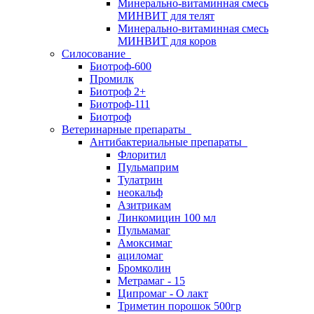
Минерально-витаминная смесь
МИНВИТ для телят
Минерально-витаминная смесь
МИНВИТ для коров
Силосование
Биотроф-600
Промилк
Биотроф 2+
Биотроф-111
Биотроф
Ветеринарные препараты
Антибактериальные препараты
Флоритил
Пульмаприм
Тулатрин
неокальф
Азитрикам
Линкомицин 100 мл
Пульмамаг
Амоксимаг
ациломаг
Бромколин
Метрамаг - 15
Ципромаг - О лакт
Триметин порошок 500гр