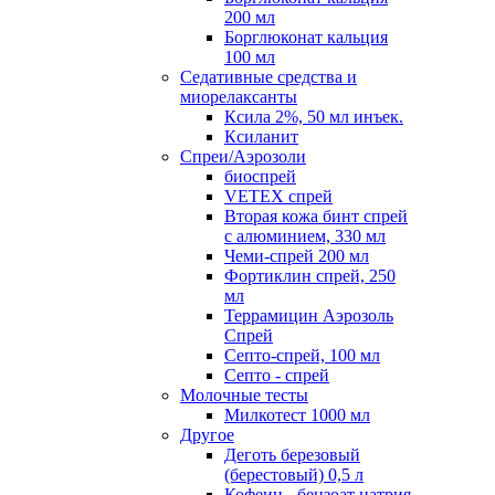
200 мл
Борглюконат кальция
100 мл
Седативные средства и
миорелаксанты
Ксила 2%, 50 мл инъек.
Ксиланит
Спреи/Аэрозоли
биоспрей
VETEX спрей
Вторая кожа бинт спрей
с алюминием, 330 мл
Чеми-спрей 200 мл
Фортиклин спрей, 250
мл
Террамицин Аэрозоль
Спрей
Септо-спрей, 100 мл
Септо - спрей
Молочные тесты
Милкотест 1000 мл
Другое
Деготь березовый
(берестовый) 0,5 л
Кофеин - бензоат натрия