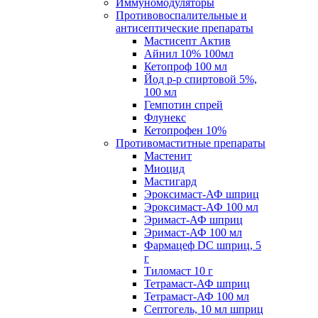
Иммуномодуляторы
Противовоспалительные и
антисептические препараты
Мастисепт Актив
Айнил 10% 100мл
Кетопроф 100 мл
Йод р-р спиртовой 5%,
100 мл
Гемпотин спрей
Флунекс
Кетопрофен 10%
Противомаститные препараты
Мастенит
Миоцид
Мастигард
Эроксимаст-АФ шприц
Эроксимаст-АФ 100 мл
Эримаст-АФ шприц
Эримаст-АФ 100 мл
Фармацеф DC шприц, 5
г
Тиломаст 10 г
Тетрамаст-АФ шприц
Тетрамаст-АФ 100 мл
Септогель, 10 мл шприц