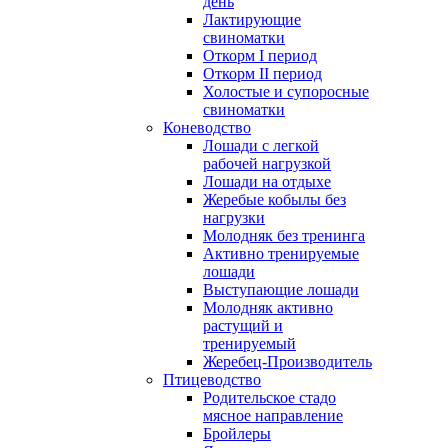
день
Лактирующие
свиноматки
Откорм I период
Откорм II период
Холостые и супоросные
свиноматки
Коневодство
Лошади с легкой
рабочей нагрузкой
Лошади на отдыхе
Жеребые кобылы без
нагрузки
Молодняк без тренинга
Активно тренируемые
лошади
Выступающие лошади
Молодняк активно
растущий и
тренируемый
Жеребец-Производитель
Птицеводство
Родительское стадо
мясное направление
Бройлеры