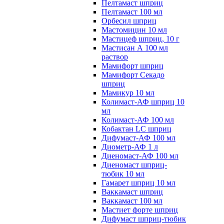
Пелтамаст шприц
Пелтамаст 100 мл
Орбесил шприц
Мастомицин 10 мл
Мастицеф шприц, 10 г
Мастисан А 100 мл
раствор
Мамифорт шприц
Мамифорт Секадо
шприц
Мамикур 10 мл
Колимаст-АФ шприц 10
мл
Колимаст-АФ 100 мл
Кобактан LC шприц
Дифумаст-АФ 100 мл
Диометр-АФ 1 л
Диеномаст-АФ 100 мл
Диеномаст шприц-
тюбик 10 мл
Гамарет шприц 10 мл
Ваккамаст шприц
Ваккамаст 100 мл
Мастиет форте шприц
Дифумаст шприц-тюбик