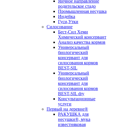
Яичное направление
родительское стадо
Промышленная несушка
Индейка
Гуси,Утки
Силосование
Бест-Сил Хеми
Химический консервант
Анализ качества кормов
Универсальный
биологический
консервант для
силосования кормов
BEST-SIL
Универсальный
биологический
консервант для
силосования кормов
BEST-SIL dry
Консультационные
услуги
Первый на деревне®
РАКУШКА для
несушки®, мука
известняковая