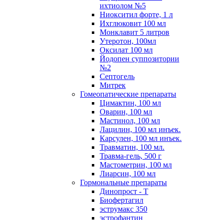
ихтиолом №5
Ниокситил форте, 1 л
Ихглюковит 100 мл
Монклавит 5 литров
Утеротон, 100мл
Оксилат 100 мл
Йодопен суппозитории
№2
Септогель
Митрек
Гомеопатические препараты
Цимактин, 100 мл
Оварин, 100 мл
Мастинол, 100 мл
Лацилин, 100 мл инъек.
Карсулен, 100 мл инъек.
Травматин, 100 мл.
Травма-гель, 500 г
Мастометрин, 100 мл
Лиарсин, 100 мл
Гормональные препараты
Динопрост - Т
Биофертагил
эструмакс 350
эстрофантин