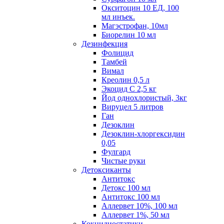
Окситоцин 10 ЕД, 100
мл инъек.
Магэстрофан, 10мл
Биорелин 10 мл
Дезинфекция
Фолицид
Тамбей
Вимал
Креолин 0,5 л
Экоцид С 2,5 кг
Йод однохлористый, 3кг
Вируцел 5 литров
Ган
Дезоклин
Дезоклин-хлоргексидин
0,05
Фулгард
Чистые руки
Детоксиканты
Антитокс
Детокс 100 мл
Антитокс 100 мл
Аллервет 10%, 100 мл
Аллервет 1%, 50 мл
Кокцидиостатики