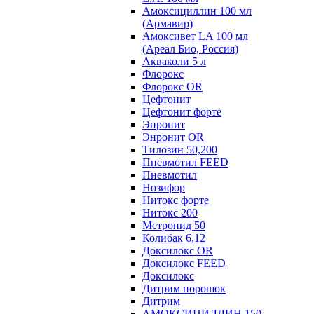
Амоксициллин 100 мл
(Армавир)
Амоксивет LA 100 мл
(Ареал Био, Россия)
Акваколи 5 л
Флорокс
Флорокс OR
Цефтонит
Цефтонит форте
Энронит
Энронит OR
Тилозин 50,200
Пневмотил FEED
Пневмотил
Нозифор
Нитокс форте
Нитокс 200
Метронид 50
Колибак 6,12
Доксилокс OR
Доксилокс FEED
Доксилокс
Дитрим порошок
Дитрим
АМОКСИЦИЛЛИН 150