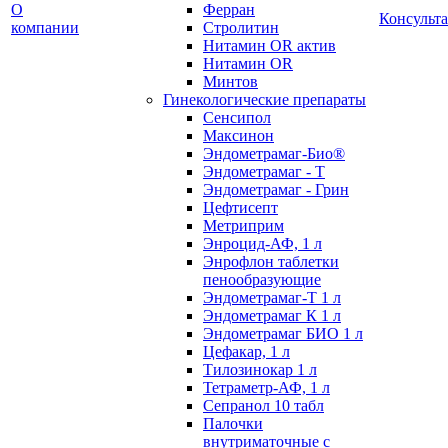
О
Ферран
Консульт
компании
Стролитин
Нитамин OR актив
Нитамин OR
Минтов
Гинекологические препараты
Сенсипол
Максинон
Эндометрамаг-Био®
Эндометрамаг - Т
Эндометрамаг - Грин
Цефтисепт
Метриприм
Энроцид-АФ, 1 л
Энрофлон таблетки
пенообразующие
Эндометрамаг-Т 1 л
Эндометрамаг К 1 л
Эндометрамаг БИО 1 л
Цефакар, 1 л
Тилозинокар 1 л
Тетраметр-АФ, 1 л
Сепранол 10 табл
Палочки
внутриматочные с