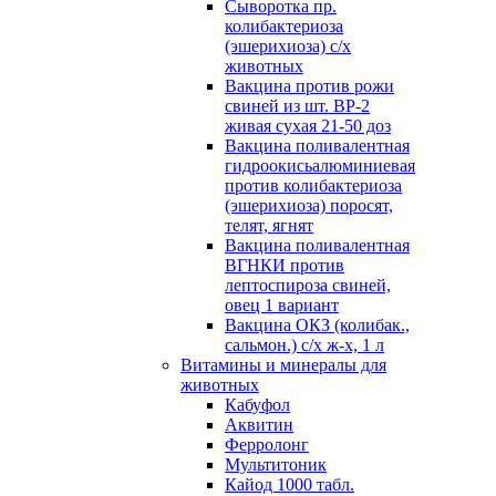
Сыворотка пр.
колибактериоза
(эшерихиоза) с/х
животных
Вакцина против рожи
свиней из шт. ВР-2
живая сухая 21-50 доз
Вакцина поливалентная
гидроокисьалюминиевая
против колибактериоза
(эшерихиоза) поросят,
телят, ягнят
Вакцина поливалентная
ВГНКИ против
лептоспироза свиней,
овец 1 вариант
Вакцина ОКЗ (колибак.,
сальмон.) с/х ж-х, 1 л
Витамины и минералы для
животных
Кабуфол
Аквитин
Ферролонг
Мультитоник
Кайод 1000 табл.