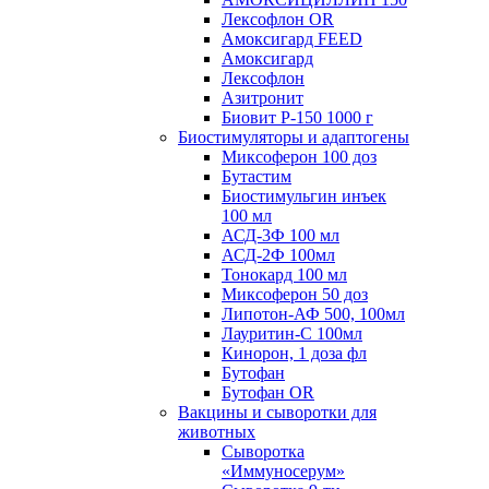
Лексофлон OR
Амоксигард FEED
Амоксигард
Лексофлон
Азитронит
Биовит Р-150 1000 г
Биостимуляторы и адаптогены
Миксоферон 100 доз
Бутастим
Биостимульгин инъек
100 мл
АСД-3Ф 100 мл
АСД-2Ф 100мл
Тонокард 100 мл
Миксоферон 50 доз
Липотон-АФ 500, 100мл
Лауритин-С 100мл
Кинорон, 1 доза фл
Бутофан
Бутофан OR
Вакцины и сыворотки для
животных
Сыворотка
«Иммуносерум»