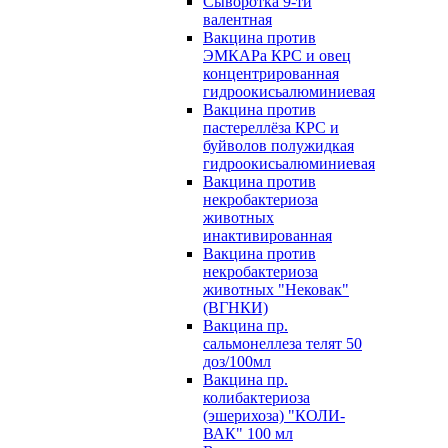
Сыворотка 9-ти
валентная
Вакцина против
ЭМКАРа КРС и овец
концентрированная
гидроокисьалюминиевая
Вакцина против
пастереллёза КРС и
буйволов полужидкая
гидроокисьалюминиевая
Вакцина против
некробактериоза
животных
инактивированная
Вакцина против
некробактериоза
животных "Нековак"
(ВГНКИ)
Вакцина пр.
сальмонеллеза телят 50
доз/100мл
Вакцина пр.
колибактериоза
(эшерихоза) "КОЛИ-
ВАК" 100 мл