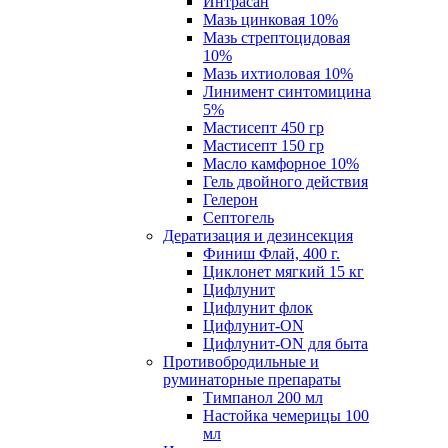
Интрасан
Мазь цинковая 10%
Мазь стрептоцидовая
10%
Мазь ихтиоловая 10%
Линимент синтомицина
5%
Мастисепт 450 гр
Мастисепт 150 гр
Масло камфорное 10%
Гель двойного действия
Гелерон
Септогель
Дератизация и дезинсекция
Финиш Флай, 400 г.
Циклонет мягкий 15 кг
Цифлунит
Цифлунит флок
Цифлунит-ON
Цифлунит-ON для быта
Противобродильные и
руминаторные препараты
Тимпанол 200 мл
Настойка чемерицы 100
мл