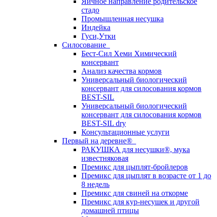
Яичное направление родительское
стадо
Промышленная несушка
Индейка
Гуси,Утки
Силосование
Бест-Сил Хеми Химический
консервант
Анализ качества кормов
Универсальный биологический
консервант для силосования кормов
BEST-SIL
Универсальный биологический
консервант для силосования кормов
BEST-SIL dry
Консультационные услуги
Первый на деревне®
РАКУШКА для несушки®, мука
известняковая
Премикс для цыплят-бройлеров
Премикс для цыплят в возрасте от 1 до
8 недель
Премикс для свиней на откорме
Премикс для кур-несушек и другой
домашней птицы