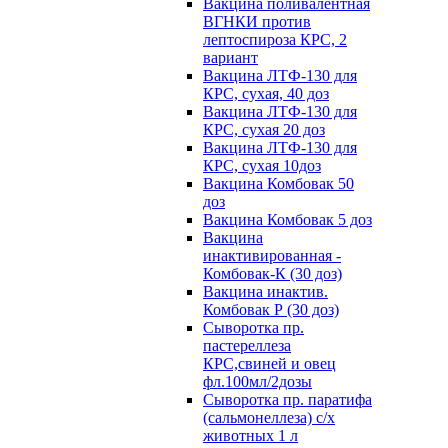
Вакцина поливалентная
ВГНКИ против
лептоспироза КРС, 2
вариант
Вакцина ЛТФ-130 для
КРС, сухая, 40 доз
Вакцина ЛТФ-130 для
КРС, сухая 20 доз
Вакцина ЛТФ-130 для
КРС, сухая 10доз
Вакцина Комбовак 50
доз
Вакцина Комбовак 5 доз
Вакцина
инактивированная -
Комбовак-К (30 доз)
Вакцина инактив.
Комбовак Р (30 доз)
Сыворотка пр.
пастереллеза
КРС,свиней и овец
фл.100мл/2дозы
Сыворотка пр. паратифа
(сальмонеллеза) с/х
животных 1 л