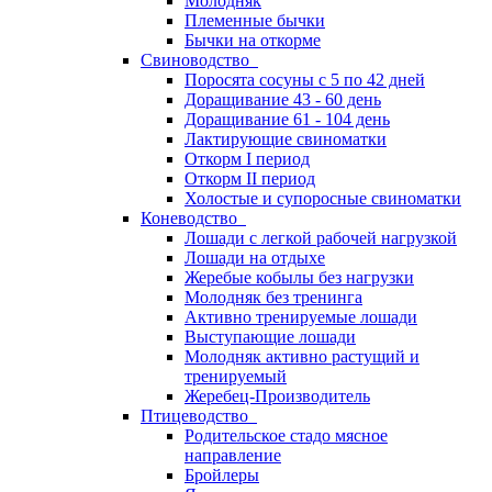
Молодняк
Племенные бычки
Бычки на откорме
Свиноводство
Поросята сосуны с 5 по 42 дней
Доращивание 43 - 60 день
Доращивание 61 - 104 день
Лактирующие свиноматки
Откорм I период
Откорм II период
Холостые и супоросные свиноматки
Коневодство
Лошади с легкой рабочей нагрузкой
Лошади на отдыхе
Жеребые кобылы без нагрузки
Молодняк без тренинга
Активно тренируемые лошади
Выступающие лошади
Молодняк активно растущий и
тренируемый
Жеребец-Производитель
Птицеводство
Родительское стадо мясное
направление
Бройлеры