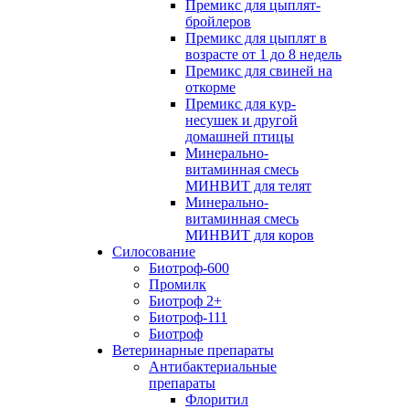
Премикс для цыплят-
бройлеров
Премикс для цыплят в
возрасте от 1 до 8 недель
Премикс для свиней на
откорме
Премикс для кур-
несушек и другой
домашней птицы
Минерально-
витаминная смесь
МИНВИТ для телят
Минерально-
витаминная смесь
МИНВИТ для коров
Силосование
Биотроф-600
Промилк
Биотроф 2+
Биотроф-111
Биотроф
Ветеринарные препараты
Антибактериальные
препараты
Флоритил