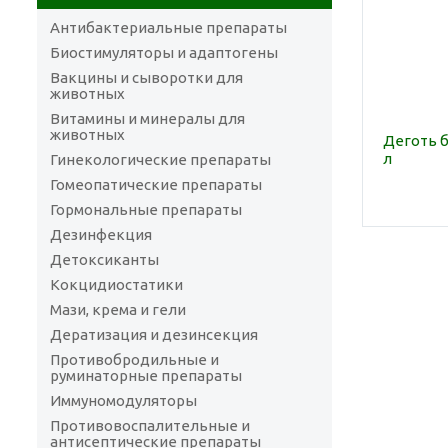
Антибактериальные препараты
Биостимуляторы и адаптогены
Вакцины и сыворотки для
животных
Витамины и минералы для
животных
Деготь б
л
Гинекологические препараты
Гомеопатические препараты
Гормональные препараты
Дезинфекция
Детоксиканты
Кокцидиостатики
Мази, крема и гели
Дератизация и дезинсекция
Противобродильные и
руминаторные препараты
Иммуномодуляторы
Противовоспалительные и
антисептические препараты