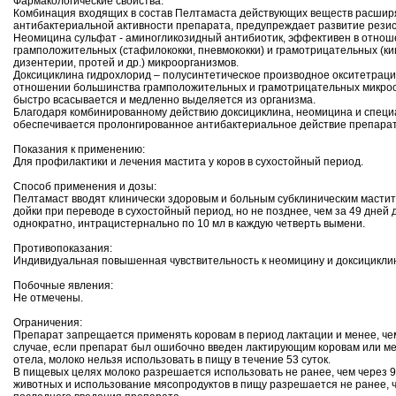
Фармакологические свойства:
Комбинация входящих в состав Пелтамаста действующих веществ расшир
антибактериальной активности препарата, предупреждает развитие рези
Неомицина сульфат - аминогликозидный антибиотик, эффективен в отнош
грамположительных (стафилококки, пневмококки) и грамотрицательных (ки
дизентерии, протей и др.) микроорганизмов.
Доксициклина гидрохлорид – полусинтетическое производное окситетраци
отношении большинства грамположительных и грамотрицательных микроо
быстро всасывается и медленно выделяется из организма.
Благодаря комбинированному действию доксициклина, неомицина и специ
обеспечивается пролонгированное антибактериальное действие препарата
Показания к применению:
Для профилактики и лечения мастита у коров в сухостойный период.
Способ применения и дозы:
Пелтамаст вводят клинически здоровым и больным субклиническим масти
дойки при переводе в сухостойный период, но не позднее, чем за 49 дней 
однократно, интрацистернально по 10 мл в каждую четверть вымени.
Противопоказания:
Индивидуальная повышенная чувствительность к неомицину и доксициклин
Побочные явления:
Не отмечены.
Ограничения:
Препарат запрещается применять коровам в период лактации и менее, чем 
случае, если препарат был ошибочно введен лактирующим коровам или мен
отела, молоко нельзя использовать в пищу в течение 53 суток.
В пищевых целях молоко разрешается использовать не ранее, чем через 9
животных и использование мясопродуктов в пищу разрешается не ранее, ч