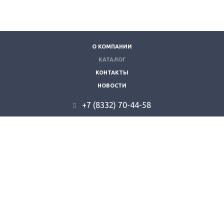
О КОМПАНИИ
КАТАЛОГ
КОНТАКТЫ
НОВОСТИ
+7 (8332) 70-44-58
610035, г. Киров, ул. Складская 9.
info@kzvt.ru
© 2026 "Кировзооветторг".
Все права защищены.
создание сайта