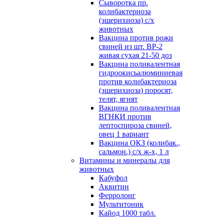
Сыворотка пр.
колибактериоза
(эшерихиоза) с/х
животных
Вакцина против рожи
свиней из шт. ВР-2
живая сухая 21-50 доз
Вакцина поливалентная
гидроокисьалюминиевая
против колибактериоза
(эшерихиоза) поросят,
телят, ягнят
Вакцина поливалентная
ВГНКИ против
лептоспироза свиней,
овец 1 вариант
Вакцина ОКЗ (колибак.,
сальмон.) с/х ж-х, 1 л
Витамины и минералы для
животных
Кабуфол
Аквитин
Ферролонг
Мультитоник
Кайод 1000 табл.