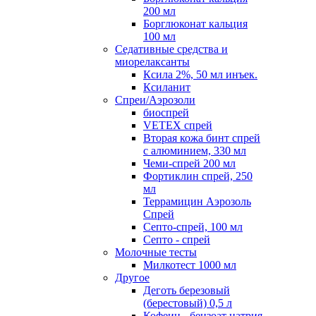
200 мл
Борглюконат кальция
100 мл
Седативные средства и
миорелаксанты
Ксила 2%, 50 мл инъек.
Ксиланит
Спреи/Аэрозоли
биоспрей
VETEX спрей
Вторая кожа бинт спрей
с алюминием, 330 мл
Чеми-спрей 200 мл
Фортиклин спрей, 250
мл
Террамицин Аэрозоль
Спрей
Септо-спрей, 100 мл
Септо - спрей
Молочные тесты
Милкотест 1000 мл
Другое
Деготь березовый
(берестовый) 0,5 л
Кофеин - бензоат натрия