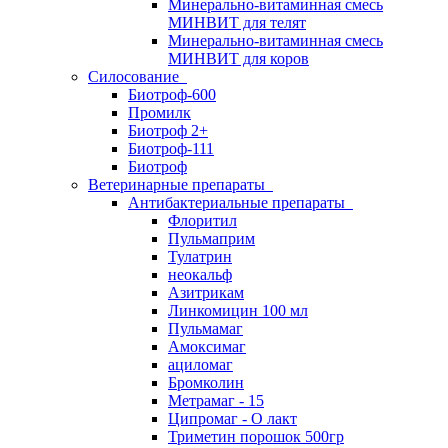
Минерально-витаминная смесь
МИНВИТ для телят
Минерально-витаминная смесь
МИНВИТ для коров
Силосование
Биотроф-600
Промилк
Биотроф 2+
Биотроф-111
Биотроф
Ветеринарные препараты
Антибактериальные препараты
Флоритил
Пульмаприм
Тулатрин
неокальф
Азитрикам
Линкомицин 100 мл
Пульмамаг
Амоксимаг
ациломаг
Бромколин
Метрамаг - 15
Ципромаг - О лакт
Триметин порошок 500гр