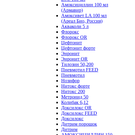
Амоксициллин 100 мл
(Армавир)
Амоксивет LA 100 мл
(Ареал Био, Россия)
Акваколи 5 л
Флорокс
Флорокс OR
Цефтонит
Цефтонит форте
Энронит
Энронит OR
Тилозин 50,200
Пневмотил FEED
Пневмотил
Нозифор
Нитокс форте
Нитокс 200
Метронид 50
Колибак 6,12
Доксилокс OR
Доксилокс FEED
Доксилокс
Дитрим порошок
Дитрим
АМОКСИЦИЛЛИН 150