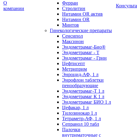
О
Ферран
Консульт
компании
Стролитин
Нитамин OR актив
Нитамин OR
Минтов
Гинекологические препараты
Сенсипол
Максинон
Эндометрамаг-Био®
Эндометрамаг - Т
Эндометрамаг - Грин
Цефтисепт
Метриприм
Энроцид-АФ, 1 л
Энрофлон таблетки
пенообразующие
Эндометрамаг-Т 1 л
Эндометрамаг К 1 л
Эндометрамаг БИО 1 л
Цефакар, 1 л
Тилозинокар 1 л
Тетраметр-АФ, 1 л
Сепранол 10 табл
Палочки
внутриматочные с