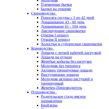
Молодняк
Племенные бычки
Бычки на откорме
Свиноводство
Поросята сосуны с 5 по 42 дней
Доращивание 43 - 60 день
Доращивание 61 - 104 день
Лактирующие свиноматки
Откорм I период
Откорм II период
Холостые и супоросные свиноматки
Коневодство
Лошади с легкой рабочей нагрузкой
Лошади на отдыхе
Жеребые кобылы без нагрузки
Молодняк без тренинга
Активно тренируемые лошади
Выступающие лошади
Молодняк активно растущий и
тренируемый
Жеребец-Производитель
Птицеводство
Родительское стадо мясное
направление
Бройлеры