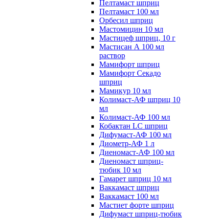
Пелтамаст шприц
Пелтамаст 100 мл
Орбесил шприц
Мастомицин 10 мл
Мастицеф шприц, 10 г
Мастисан А 100 мл
раствор
Мамифорт шприц
Мамифорт Секадо
шприц
Мамикур 10 мл
Колимаст-АФ шприц 10
мл
Колимаст-АФ 100 мл
Кобактан LC шприц
Дифумаст-АФ 100 мл
Диометр-АФ 1 л
Диеномаст-АФ 100 мл
Диеномаст шприц-
тюбик 10 мл
Гамарет шприц 10 мл
Ваккамаст шприц
Ваккамаст 100 мл
Мастиет форте шприц
Дифумаст шприц-тюбик