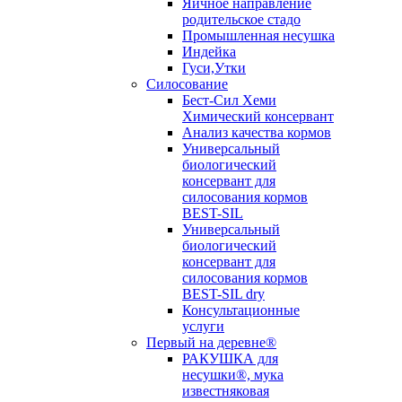
Яичное направление
родительское стадо
Промышленная несушка
Индейка
Гуси,Утки
Силосование
Бест-Сил Хеми
Химический консервант
Анализ качества кормов
Универсальный
биологический
консервант для
силосования кормов
BEST-SIL
Универсальный
биологический
консервант для
силосования кормов
BEST-SIL dry
Консультационные
услуги
Первый на деревне®
РАКУШКА для
несушки®, мука
известняковая