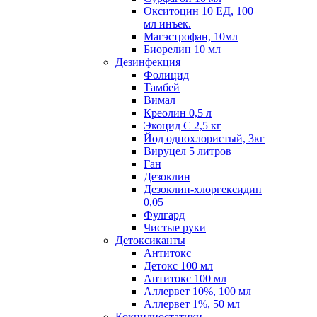
Окситоцин 10 ЕД, 100
мл инъек.
Магэстрофан, 10мл
Биорелин 10 мл
Дезинфекция
Фолицид
Тамбей
Вимал
Креолин 0,5 л
Экоцид С 2,5 кг
Йод однохлористый, 3кг
Вируцел 5 литров
Ган
Дезоклин
Дезоклин-хлоргексидин
0,05
Фулгард
Чистые руки
Детоксиканты
Антитокс
Детокс 100 мл
Антитокс 100 мл
Аллервет 10%, 100 мл
Аллервет 1%, 50 мл
Кокцидиостатики