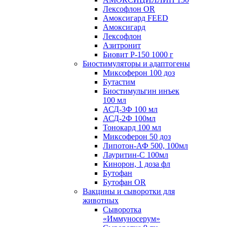
Лексофлон OR
Амоксигард FEED
Амоксигард
Лексофлон
Азитронит
Биовит Р-150 1000 г
Биостимуляторы и адаптогены
Миксоферон 100 доз
Бутастим
Биостимульгин инъек
100 мл
АСД-3Ф 100 мл
АСД-2Ф 100мл
Тонокард 100 мл
Миксоферон 50 доз
Липотон-АФ 500, 100мл
Лауритин-С 100мл
Кинорон, 1 доза фл
Бутофан
Бутофан OR
Вакцины и сыворотки для
животных
Сыворотка
«Иммуносерум»