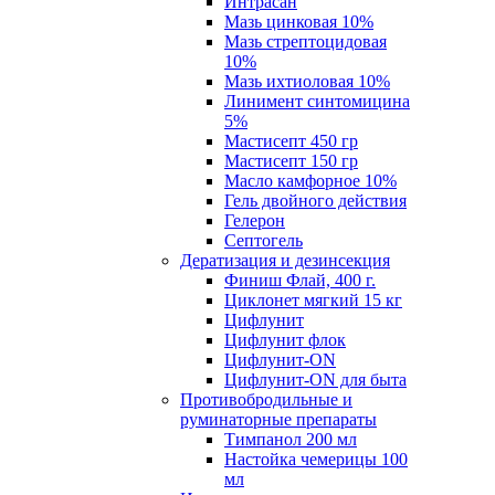
Интрасан
Мазь цинковая 10%
Мазь стрептоцидовая
10%
Мазь ихтиоловая 10%
Линимент синтомицина
5%
Мастисепт 450 гр
Мастисепт 150 гр
Масло камфорное 10%
Гель двойного действия
Гелерон
Септогель
Дератизация и дезинсекция
Финиш Флай, 400 г.
Циклонет мягкий 15 кг
Цифлунит
Цифлунит флок
Цифлунит-ON
Цифлунит-ON для быта
Противобродильные и
руминаторные препараты
Тимпанол 200 мл
Настойка чемерицы 100
мл