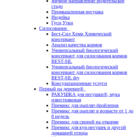
Яичное направление родительское
стадо
Промышленная несушка
Индейка
Гуси,Утки
Силосование
Бест-Сил Хеми Химический
консервант
Анализ качества кормов
Универсальный биологический
консервант для силосования кормов
BEST-SIL
Универсальный биологический
консервант для силосования кормов
BEST-SIL dry
Консультационные услуги
Первый на деревне®
РАКУШКА для несушки®, мука
известняковая
Премикс для цыплят-бройлеров
Премикс для цыплят в возрасте от 1 до
8 недель
Премикс для свиней на откорме
Премикс для кур-несушек и другой
домашней птицы