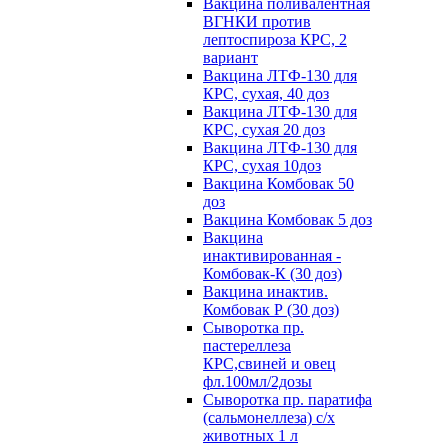
Вакцина поливалентная
ВГНКИ против
лептоспироза КРС, 2
вариант
Вакцина ЛТФ-130 для
КРС, сухая, 40 доз
Вакцина ЛТФ-130 для
КРС, сухая 20 доз
Вакцина ЛТФ-130 для
КРС, сухая 10доз
Вакцина Комбовак 50
доз
Вакцина Комбовак 5 доз
Вакцина
инактивированная -
Комбовак-К (30 доз)
Вакцина инактив.
Комбовак Р (30 доз)
Сыворотка пр.
пастереллеза
КРС,свиней и овец
фл.100мл/2дозы
Сыворотка пр. паратифа
(сальмонеллеза) с/х
животных 1 л