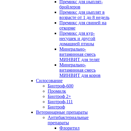
Премикс для цыплят-
бройлеров
Премикс для цыплят в
возрасте от 1 до 8 недель
Премикс для свиней на
откорме
Премикс для кур-
несушек и другой
домашней птицы
Минерально-
витаминная смесь
МИНВИТ для телят
Минерально-
витаминная смесь
МИНВИТ для коров
Силосование
Биотроф-600
Промилк
Биотроф 2+
Биотроф-111
Биотроф
Ветеринарные препараты
Антибактериальные
препараты
Флоритил