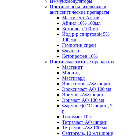
Иммуномодуляторы
Противовоспалительные и
антисептические препараты
Мастисепт Актив
Айнил 10% 100мл
Кетопроф 100 мл
Йод р-р спиртовой 5%,
100 мл
Гемпотин спрей
Флунекс
Кетопрофен 10%
Противомаститные препараты
Мастенит
Миоцид
Мастигард
Эроксимаст-АФ шприц
Эроксимаст-АФ 100 мл
Эримаст-АФ шприц
Эримаст-АФ 100 мл
Фармацеф DC шприц, 5
г
Тиломаст 10 г
Тетрамаст-АФ шприц
Тетрамаст-АФ 100 мл
Септогель, 10 мл шприц