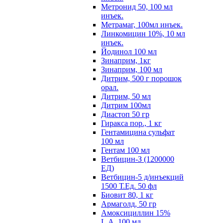
Метронид 50, 100 мл
инъек.
Метрамаг, 100мл инъек.
Линкомицин 10%, 10 мл
инъек.
Йодинол 100 мл
Зинаприм, 1кг
Зинаприм, 100 мл
Дитрим, 500 г порошок
орал.
Дитрим, 50 мл
Дитрим 100мл
Диастоп 50 гр
Гиракса пор., 1 кг
Гентамицина сульфат
100 мл
Гентам 100 мл
Ветбицин-З (1200000
ЕД)
Ветбицин-5 д/инъекций
1500 Т.Ед. 50 фл
Биовит 80, 1 кг
Армаголд, 50 гр
Амоксициллин 15%
L.A. 100 мл