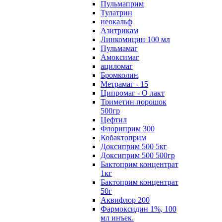
Пульмаприм
Тулатрин
неокальф
Азитрикам
Линкомицин 100 мл
Пульмамаг
Амоксимаг
ациломаг
Бромколин
Метрамаг - 15
Ципромаг - О лакт
Триметин порошок
500гр
Цефтил
Флориприм 300
Кобактоприм
Доксиприм 500 5кг
Доксиприм 500 500гр
Бактоприм концентрат
1кг
Бактоприм концентрат
50г
Аквифлор 200
Фармоксидин 1%, 100
мл инъек.