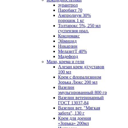
зурантрол
Паробакт 70
Ампролиум 30%
порошок 1 кг
Толтарокс 5%, 250 мл
суспензия орал.
Кокцимакс
Эймицид
Никарзин
МелазитТ 40%
Мадефорд
Мази, крема и гели
Алезан крем д/суставов
100 мл
Крем с флорализином
Зорька Люкс 200 мл
Вазелин
эмульгированный 800 гр
Вазелин ветеринарный
ГОСТ 13037-84
Вазелин вет. "Мягкая
забота", 130 г
Крем для доения
«Зорька» 200мл