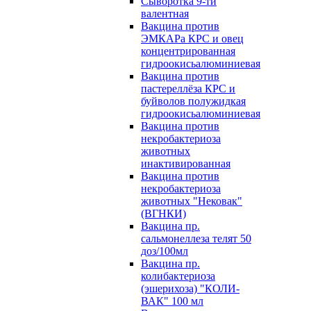
Сыворотка 9-ти
валентная
Вакцина против
ЭМКАРа КРС и овец
концентрированная
гидроокисьалюминиевая
Вакцина против
пастереллёза КРС и
буйволов полужидкая
гидроокисьалюминиевая
Вакцина против
некробактериоза
животных
инактивированная
Вакцина против
некробактериоза
животных "Нековак"
(ВГНКИ)
Вакцина пр.
сальмонеллеза телят 50
доз/100мл
Вакцина пр.
колибактериоза
(эшерихоза) "КОЛИ-
ВАК" 100 мл