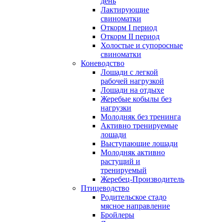
день
Лактирующие
свиноматки
Откорм I период
Откорм II период
Холостые и супоросные
свиноматки
Коневодство
Лошади с легкой
рабочей нагрузкой
Лошади на отдыхе
Жеребые кобылы без
нагрузки
Молодняк без тренинга
Активно тренируемые
лошади
Выступающие лошади
Молодняк активно
растущий и
тренируемый
Жеребец-Производитель
Птицеводство
Родительское стадо
мясное направление
Бройлеры