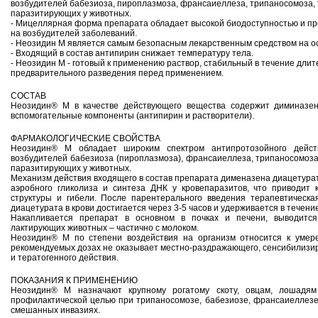
возбудителей бабезиоза, пироплазмоза, франсаиеллеза, трипаносомоза, 
паразитирующих у животных.
- Мицеллярная форма препарата обладает высокой биодоступностью и п
на возбудителей заболеваний.
- Неозидин М является самым безопасным лекарственным средством на о
- Входящий в состав антипирин снижает температуру тела.
- Неозидин М - готовый к применению раствор, стабильный в течение длит
предварительного разведения перед применением.
СОСТАВ
Неозидин® М в качестве действующего вещества содержит диминазен
вспомогательные компоненты (антипирин и растворители).
ФАРМАКОЛОГИЧЕСКИЕ СВОЙСТВА
Неозидин® М обладает широким спектром антипротозойного дейст
возбудителей бабезиоза (пироплазмоза), франсаиеллеза, трипаносомоза
паразитирующих у животных.
Механизм действия входящего в состав препарата дименазена диацетура
аэробного гликолиза и синтеза ДНК у кровепаразитов, что приводит
структуры и гибели. После парентерального введения терапевтическ
диацетурата в крови достигается через 3-5 часов и удерживается в течение
Накапливается препарат в основном в почках и печени, выводится
лактирующих животных – частично с молоком.
Неозидин® М по степени воздействия на организм относится к умер
рекомендуемых дозах не оказывает местно-раздражающего, сенсибилизир
и тератогенного действия.
ПОКАЗАНИЯ К ПРИМЕНЕНИЮ
Неозидин® М назначают крупному рогатому скоту, овцам, лошадя
профилактической целью при трипаносомозе, бабезиозе, франсаиеллезе,
смешанных инвазиях.