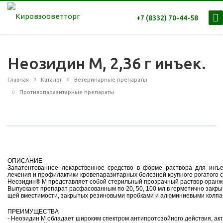
+7 (8332) 70-44-58
Неозидин М, 2,36 г инъек.
Главная
Каталог
Ветеринарные препараты
Противопаразитарные препараты
ОПИСАНИЕ
Запатентованное лекарственное средство в форме раствора для инъе
лечения и профилактики кровепаразитарных болезней крупного рогатого ск
Неозидин® М представляет собой стерильный прозрачный раствор оранже
Выпускают препарат расфасованным по 20, 50, 100 мл в герметично закр
щей вместимости, закрытых резиновыми пробками и алюминиевыми колпа
ПРЕИМУЩЕСТВА
- Неозидин М обладает широким спектром антипротозойного действия, ак