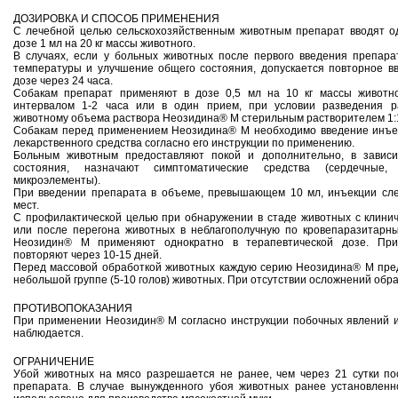
ДОЗИРОВКА И СПОСОБ ПРИМЕНЕНИЯ
С лечебной целью сельскохозяйственным животным препарат вводят о
дозе 1 мл на 20 кг массы животного.
В случаях, если у больных животных после первого введения препар
температуры и улучшение общего состояния, допускается повторное в
дозе через 24 часа.
Собакам препарат применяют в дозе 0,5 мл на 10 кг массы животн
интервалом 1-2 часа или в один прием, при условии разведения р
животному объема раствора Неозидина® М стерильным растворителем 1:
Собакам перед применением Неозидина® М необходимо введение инъек
лекарственного средства согласно его инструкции по применению.
Больным животным предоставляют покой и дополнительно, в зависи
состояния, назначают симптоматические средства (сердечные, 
микроэлементы).
При введении препарата в объеме, превышающем 10 мл, инъекции сле
мест.
С профилактической целью при обнаружении в стаде животных с клини
или после перегона животных в неблагополучную по кровепаразитарн
Неозидин® М применяют однократно в терапевтической дозе. При
повторяют через 10‑15 дней.
Перед массовой обработкой животных каждую серию Неозидина® М пре
небольшой группе (5-10 голов) животных. При отсутствии осложнений обр
ПРОТИВОПОКАЗАНИЯ
При применении Неозидин® М согласно инструкции побочных явлений 
наблюдается.
ОГРАНИЧЕНИЕ
Убой животных на мясо разрешается не ранее, чем через 21 сутки п
препарата. В случае вынужденного убоя животных ранее установленн