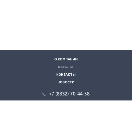
О КОМПАНИИ
КАТАЛОГ
КОНТАКТЫ
НОВОСТИ
+7 (8332) 70-44-58
610035, г. Киров, ул. Складская 9.
info@kzvt.ru
© 2026 "Кировзооветторг".
Все права защищены.