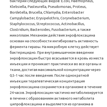
бактерий следующих видов: E.coli, Haemophilus,
Klebsiella, Pasteurella, Pseudomonas, Proteus,
Bordetella, Brucella, Chlamydia, Enterobacter
Campylobacter, Erysipelothris, Corynebacterium,
Staphylococcus, Streptococcus, Actinobacillus,
Clostridium, Bacteroides, Fusobacterium, а также
микоплазм. Механизм действия энрофлоксацина
основан на способности ингибировать активность
фермента гиразы. На микробную клетку действует
бактерицидно. При внутримышечном введении
энрофлоксацин быстро всасывается в кровь из места
инъекции и проникает практически во все органы и
ткани, достигая максимальной концентрации через
0,5-1 час после введения. После однократной
инъекции терапевтическая концентрация
энрофлоксацина сохраняется в организме в течение
24 часов. Энрофлоксацин частично метаболизируется
в печени с образованием активного метаболита
ципрофлоксацина и выделяется из организма в