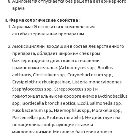
Ациломаг® отпускается без рецепта ветеринарного
врача.
II. Фармакологические свойства :
Ациломаг® относится к комплексным
антибактериальным препаратам.
Амоксициллин, входящий в состав лекарственного
препарата, обладает широким спектром
бактерицидного действия в отношении
грамположительных (Actinomyces spp., Bacillus
anthracis, Clostridium spp., Corynebacterium spp.,
Erysipelothrix rhusiopathiae, Listeria monocytogenes,
Staphylococcus spp., Streptococcus spp.) и
грамотрицательных микроорганизмов (Actinobacillus
spp., Bordetella bronchiseptica, E.coli, Salmonella spp.,
Fusobacterium spp., Haemophilus spp., Moraxella spp.,
Pasteurella spp., Proteus mirabilis). Не действует на
пенициллиназообразующие штаммы
микроорганизмов. Механизм бактерицидного