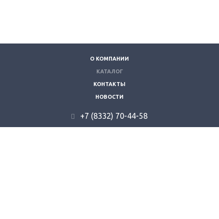
О КОМПАНИИ
КАТАЛОГ
КОНТАКТЫ
НОВОСТИ
+7 (8332) 70-44-58
610035, г. Киров, ул. Складская 9.
info@kzvt.ru
© 2026 "Кировзооветторг".
Все права защищены.
создание сайта