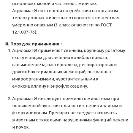
основном с мочой и частично с желчью.
Ациломаг® по степени воздействия на организм
теплокровных животных относится к веществам
умеренно опасным (3 класс опасности по ГОСТ
12.1.007-76).
III. Порядок приминения :
Ациломаг® применяют свиньям, крупному рогатому
скоту и овцам для лечения колибактериоза,
сальмонеллеза, пастереллеза, респираторных и
других бактериальных инфекций, вызванных
микроорганизмами, чувствительными к
амоксициллину и энрофлоксацину.
Ациломаг® не следует применять животным при
повышенной чувствительности к пенициллинам и
фторхинолонам. Препарат не следует назначать
животным с тяжелыми нарушениями функций печени
и почек.