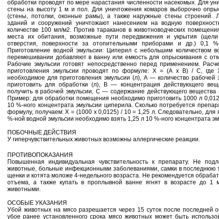
обработки проводят по мере нарастания численности насекомых. Для ун
стены на высоту 1 м и пол. Для уничтожения комаров выборочно опры
(стены, потолки, оконные рамы), а также наружные стены строений. 
зданий и сооружений уничтожают нанесением на водную поверхност
количестве 100 мл/м2. Против тараканов в животноводческих помещен
места их обитания, возможные пути передвижения и укрытия (щели
отверстия, поверхности за отопительными приборами и др.) 0,1 %
Приготовление водной эмульсии: Циперил с небольшим количеством в
перемешивании добавляют в ванну или емкость для опрыскивания с от
Рабочие эмульсии готовят непосредственно перед применением. Расч
приготовления эмульсии проводят по формуле: X = (A x B) / C, где
необходимое для приготовления эмульсии (л), А — количество рабочей 
приготовить для обработки (л), В — концентрация действующего вещ
получить в рабочей эмульсии, С — содержание действующего вещества в
Пример: для обработки помещения необходимо приготовить 1000 л 0,012
10 %-ного концентрата эмульсии циперила. Сколько потребуется препар
формулу, получаем: X = (1000 х 0,0125) / 10 = 1,25 л. Следовательно, для
%-ной водной эмульсии необходимо взять 1,25 л 10 %-ного концентрата э
ПОБОЧНЫЕ ДЕЙСТВИЯ
У гиперчувствительных животных возможны аллергические реакции.
ПРОТИВОПОКАЗАНИЯ
Повышенная индивидуальная чувствительность к препарату. Не под
животные, больные инфекционными заболеваниями, самки в последнюю т
щенки и котята моложе 4-недельного возраста. Не рекомендуется обрабат
отъема, а также купать в проплывной ванне ягнят в возрасте до 1 
животными.
ОСОБЫЕ УКАЗАНИЯ
Убой животных на мясо разрешается через 15 суток после последней 
убое ранее установленного срока мясо животных может быть использо