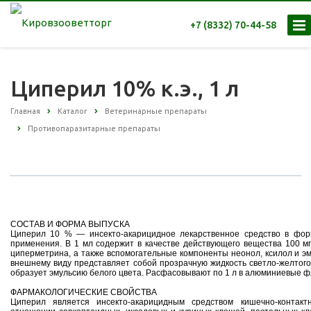
+7 (8332) 70-44-58
Циперил 10% к.э., 1 л
Главная
Каталог
Ветеринарные препараты
Противопаразитарные препараты
СОСТАВ И ФОРМА ВЫПУСКА
Циперил 10 % — инсекто-акарицидное лекарственное средство в фор
применения. В 1 мл содержит в качестве действующего вещества 100 мг
циперметрина, а также вспомогательные компоненты неонол, ксилол и э
внешнему виду представляет собой прозрачную жидкость светло-желтого
образует эмульсию белого цвета. Расфасовывают по 1 л в алюминиевые ф
ФАРМАКОЛОГИЧЕСКИЕ СВОЙСТВА
Циперил является инсекто-акарицидным средством кишечно-контакт