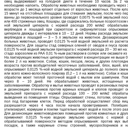
овец выдерживают на голодной диете в течение 10 часов. За 2 ча
необходимо напоить. Обработку животных необходимо проводить через 3
возрасте до 1 месяца купают отдельно от взрослых животных. После ку
15 минут на отстойных площадках для стекания эмульсии, после чего пер
ванны до первоначального уровня проводят 0,0075 %-ной эмульсией пос
или 400 стриженых овец. Кошары, где содержались больные псороптозом 
ной эмульсией циперила с нормой расхода 200 мл/м2 обрабатывае
верблюдов и лошадей при саркоптозе и сифункулятозах опрыскиваю
циперила дважды с интервалом в 10 – 12 дней. Нормы расхода эмульсии 
верблюдов и лошадей — 3 – 5 л эмульсии на животное. Дезакаризаци
больных животных, проводят 0,0125 %-ной водной эмульсией из расчет
поверхности. Для защиты стад северных оленей от оводов и гнуса пров
0,0125 %-ной водной эмульсии препарата с нормой расхода 20 – 30 мл н
стадо аэрозолем из РАА 0,01 %-ным раствором в соляре или оксамате из 
На лактирующих животных циперил применяют в концентрации не выше 0,
более 2 л на животное. Собак, кошек, песцов, лисиц и других плотояд
возраста против возбудителей чесоточных заболеваний, блох, вшей, вл
опрыскивают 0,0125 %-ной водной эмульсией циперила до полного смач
или всего кожно-волосяного покрова (0,2 – 1 л на животное). Собак и кош
обработки моют теплой проточной водой с мылом или шампунем. Пов
через 8 – 10 дней. Не обрабатывают животных, истощенных и
заболеваниями. Обработку и мытье животных проводят в резиновых перч
и дезинсекцию птичников против куриных клещей и клопов проводят 
эмульсией препарата с нормой расхода 100 – 200 мл/м2 обрабаты
выведения из помещения птицы. Опрыскивают стены, потолки, опорные
пол под батареями клеток. Перед обработкой осуществляют сбор яи
разрешается через 4 часа после начала проветривания. Погибших
утилизируют, кормушки и поилки тщательно моют водой и после этого р
Для дезинсекции животноводческих помещений против комнатных и други
применяют 0,0125 %-ную водную эмульсию циперила с нормой 
обрабатываемой поверхности методом опрыскивания: против мух вы
посадок, а также наружные стены строений, мусоросборников и н