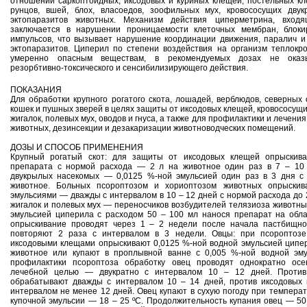
отношении саркоптоидных, иксодовых и куриных клещей, постельных кло
рунцов, вшей, блох, власоедов, зоофильных мух, кровососущих дву
эктопаразитов животных. Механизм действия циперметрина, входя
заключается в нарушении проницаемости клеточных мембран, блоки
импульсов, что вызывает нарушение координации движения, паралич и
эктопаразитов. Циперил по степени воздействия на организм теплокр
умеренно опасным веществам, в рекомендуемых дозах не оказыв
резорбтивно-токсического и сенсибилизирующего действия.
ПОКАЗАНИЯ
Для обработки крупного рогатого скота, лошадей, верблюдов, северных о
кошек и пушных зверей в целях защиты от иксодовых клещей, кровососущи
жигалок, полевых мух, оводов и гнуса, а также для профилактики и лечени
животных, дезинсекции и дезакаризации животноводческих помещений.
ДОЗЫ И СПОСОБ ПРИМЕНЕНИЯ
Крупный рогатый скот: для защиты от иксодовых клещей опрыскива
препарата с нормой расхода — 2 л на животное один раз в 7 – 10 
двукрылых насекомых — 0,0125 %-ной эмульсией один раз в 3 дня с
животное. Больных псороптозом и хориоптозом животных опрыскив
эмульсиями — дважды с интервалом в 10 – 12 дней с нормой расхода до 2
жигалок и полевых мух — переносчиков возбудителей телязиоза животны
эмульсией циперила с расходом 50 – 100 мл нанося препарат на обла
опрыскивание проводят через 1 – 2 недели после начала пастбищног
повторяют 2 раза с интервалом в 3 недели. Овцы: при псороптозе
иксодовыми клещами опрыскивают 0,0125 %-ной водной эмульсией ципери
животное или купают в проплывной ванне с 0,005 %-ной водной эм
профилактики псороптоза обработку овец проводят однократно осе
лечебной целью — двукратно с интервалом 10 – 12 дней. Против
обрабатывают дважды с интервалом 10 – 14 дней, против иксодовых
интервалом не менее 12 дней. Овец купают в сухую погоду при температ
купочной эмульсии — 18 – 25 ºС. Продолжительность купания овец — 50