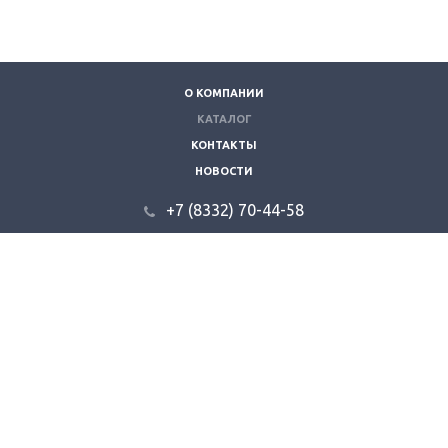
О КОМПАНИИ
КАТАЛОГ
КОНТАКТЫ
НОВОСТИ
+7 (8332) 70-44-58
610035, г. Киров, ул. Складская 9.
info@kzvt.ru
© 2026 "Кировзооветторг".
Все права защищены.
создание сайта