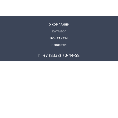
О КОМПАНИИ
КАТАЛОГ
КОНТАКТЫ
НОВОСТИ
+7 (8332) 70-44-58
610035, г. Киров, ул. Складская 9.
info@kzvt.ru
© 2026 "Кировзооветторг".
Все права защищены.
создание сайта