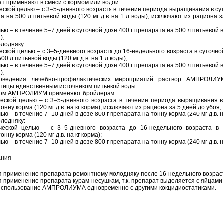
т применяют в смеси с кормом или водой.
еской целью – с 3–5-дневного возраста в течение периода выращивания в су
а на 500 л питьевой воды (120 мг д.в. на 1 л воды), исключают из рациона з
ью – в течение 5–7 дней в суточной дозе 400 г препарата на 500 л питьевой в
);
лодняку:
ской целью – с 3–5-дневного возраста до 16-недельного возраста в суточной
00 л питьевой воды (120 мг д.в. на 1 л воды);
ью – в течение 5–7 дней в суточной дозе 400 г препарата на 500 л питьевой в
);
оведения лечебно-профилактических мероприятий раствор АМПРОЛИ
птицы единственным источником питьевой воды.
рмом АМПРОЛИУМ применяют бройлерам:
еской целью – с 3–5-дневного возраста в течение периода выращивания в
онну корма (120 мг д.в. на кг корма), исключают из рациона за 5 дней до убоя;
ью – в течение 7–10 дней в дозе 800 г препарата на тонну корма (240 мг д.в. на
лодняку:
ческой целью – с 3–5-дневного возраста до 16-недельного возраста в 
нну корма (120 мг д.в. на кг корма);
ью – в течение 7–10 дней в дозе 800 г препарата на тонну корма (240 мг д.в. на
ания
я применение препарата ремонтному молодняку после 16-недельного возрас
я применение препарата курам-несушкам, т.к. препарат выделяется с яйцами
использование АМПРОЛИУМА одновременно с другими кокцидиостатиками.