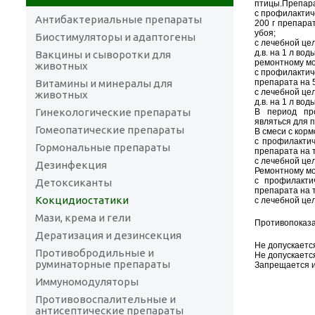
птицы.Препара
с профилактич
Антибактериальные препараты
200 г препарат
убоя;
Биостимуляторы и адаптогены
с лечебной цел
д.в. на 1 л воды
Вакцины и сыворотки для
ремонтному мо
животных
с профилактиче
Витамины и минералы для
препарата на 5
с лечебной цел
животных
д.в. на 1 л воды
Гинекологические препараты
В период пр
являться для 
Гомеопатические препараты
В смеси с ко
с профилактич
Гормональные препараты
препарата на т
с лечебной цел
Дезинфекция
Ремонтному мо
с профилакти
Детоксиканты
препарата на то
Кокцидиостатики
с лечебной цел
Мази, крема и гели
Противопоказ
Дератизация и дезинсекция
Не допускаетс
Противобродильные и
Не допускаетс
руминаторные препараты
Запрещается 
Иммуномодуляторы
Противовоспалительные и
антисептические препараты