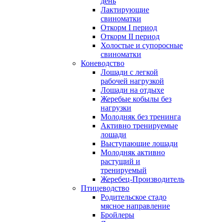
день
Лактирующие
свиноматки
Откорм I период
Откорм II период
Холостые и супоросные
свиноматки
Коневодство
Лошади с легкой
рабочей нагрузкой
Лошади на отдыхе
Жеребые кобылы без
нагрузки
Молодняк без тренинга
Активно тренируемые
лошади
Выступающие лошади
Молодняк активно
растущий и
тренируемый
Жеребец-Производитель
Птицеводство
Родительское стадо
мясное направление
Бройлеры