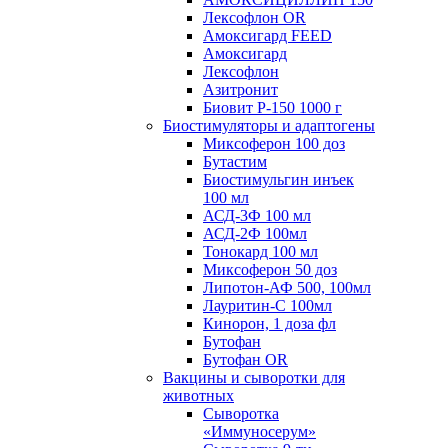
Лексофлон OR
Амоксигард FEED
Амоксигард
Лексофлон
Азитронит
Биовит Р-150 1000 г
Биостимуляторы и адаптогены
Миксоферон 100 доз
Бутастим
Биостимульгин инъек
100 мл
АСД-3Ф 100 мл
АСД-2Ф 100мл
Тонокард 100 мл
Миксоферон 50 доз
Липотон-АФ 500, 100мл
Лауритин-С 100мл
Кинорон, 1 доза фл
Бутофан
Бутофан OR
Вакцины и сыворотки для
животных
Сыворотка
«Иммуносерум»