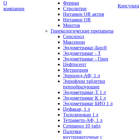
О
Ферран
Консульт
компании
Стролитин
Нитамин OR актив
Нитамин OR
Минтов
Гинекологические препараты
Сенсипол
Максинон
Эндометрамаг-Био®
Эндометрамаг - Т
Эндометрамаг - Грин
Цефтисепт
Метриприм
Энроцид-АФ, 1 л
Энрофлон таблетки
пенообразующие
Эндометрамаг-Т 1 л
Эндометрамаг К 1 л
Эндометрамаг БИО 1 л
Цефакар, 1 л
Тилозинокар 1 л
Тетраметр-АФ, 1 л
Сепранол 10 табл
Палочки
внутриматочные с