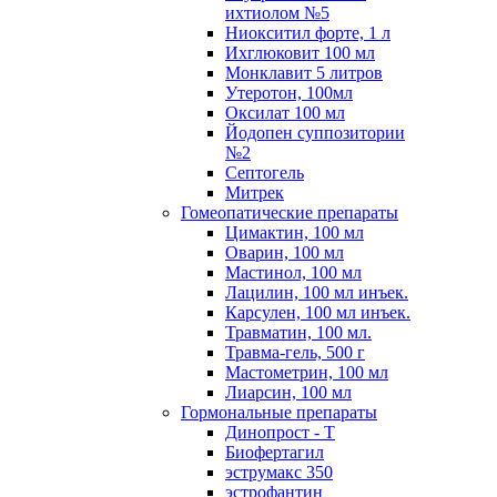
ихтиолом №5
Ниокситил форте, 1 л
Ихглюковит 100 мл
Монклавит 5 литров
Утеротон, 100мл
Оксилат 100 мл
Йодопен суппозитории
№2
Септогель
Митрек
Гомеопатические препараты
Цимактин, 100 мл
Оварин, 100 мл
Мастинол, 100 мл
Лацилин, 100 мл инъек.
Карсулен, 100 мл инъек.
Травматин, 100 мл.
Травма-гель, 500 г
Мастометрин, 100 мл
Лиарсин, 100 мл
Гормональные препараты
Динопрост - Т
Биофертагил
эструмакс 350
эстрофантин