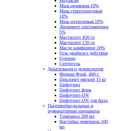
Интрасан
Мазь цинковая 10%
Мазь стрептоцидовая
10%
Мазь ихтиоловая 10%
Линимент синтомицина
5%
Мастисепт 450 гр
Мастисепт 150 гр
Масло камфорное 10%
Гель двойного действия
Гелерон
Септогель
Дератизация и дезинсекция
Финиш Флай, 400 г.
Циклонет мягкий 15 кг
Цифлунит
Цифлунит флок
Цифлунит-ON
Цифлунит-ON для быта
Противобродильные и
руминаторные препараты
Тимпанол 200 мл
Настойка чемерицы 100
мл