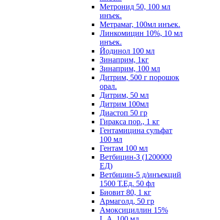
Метронид 50, 100 мл
инъек.
Метрамаг, 100мл инъек.
Линкомицин 10%, 10 мл
инъек.
Йодинол 100 мл
Зинаприм, 1кг
Зинаприм, 100 мл
Дитрим, 500 г порошок
орал.
Дитрим, 50 мл
Дитрим 100мл
Диастоп 50 гр
Гиракса пор., 1 кг
Гентамицина сульфат
100 мл
Гентам 100 мл
Ветбицин-З (1200000
ЕД)
Ветбицин-5 д/инъекций
1500 Т.Ед. 50 фл
Биовит 80, 1 кг
Армаголд, 50 гр
Амоксициллин 15%
L.A. 100 мл