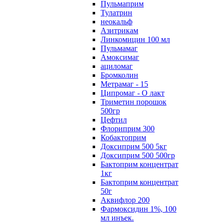
Пульмаприм
Тулатрин
неокальф
Азитрикам
Линкомицин 100 мл
Пульмамаг
Амоксимаг
ациломаг
Бромколин
Метрамаг - 15
Ципромаг - О лакт
Триметин порошок
500гр
Цефтил
Флориприм 300
Кобактоприм
Доксиприм 500 5кг
Доксиприм 500 500гр
Бактоприм концентрат
1кг
Бактоприм концентрат
50г
Аквифлор 200
Фармоксидин 1%, 100
мл инъек.