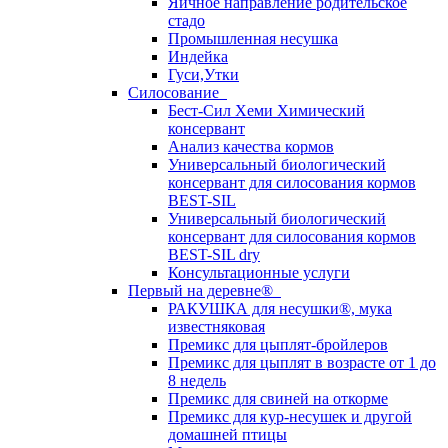
Яичное направление родительское
стадо
Промышленная несушка
Индейка
Гуси,Утки
Силосование
Бест-Сил Хеми Химический
консервант
Анализ качества кормов
Универсальный биологический
консервант для силосования кормов
BEST-SIL
Универсальный биологический
консервант для силосования кормов
BEST-SIL dry
Консультационные услуги
Первый на деревне®
РАКУШКА для несушки®, мука
известняковая
Премикс для цыплят-бройлеров
Премикс для цыплят в возрасте от 1 до
8 недель
Премикс для свиней на откорме
Премикс для кур-несушек и другой
домашней птицы