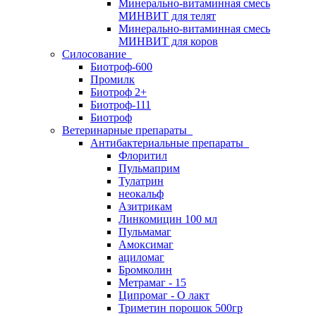
Минерально-витаминная смесь
МИНВИТ для телят
Минерально-витаминная смесь
МИНВИТ для коров
Силосование
Биотроф-600
Промилк
Биотроф 2+
Биотроф-111
Биотроф
Ветеринарные препараты
Антибактериальные препараты
Флоритил
Пульмаприм
Тулатрин
неокальф
Азитрикам
Линкомицин 100 мл
Пульмамаг
Амоксимаг
ациломаг
Бромколин
Метрамаг - 15
Ципромаг - О лакт
Триметин порошок 500гр