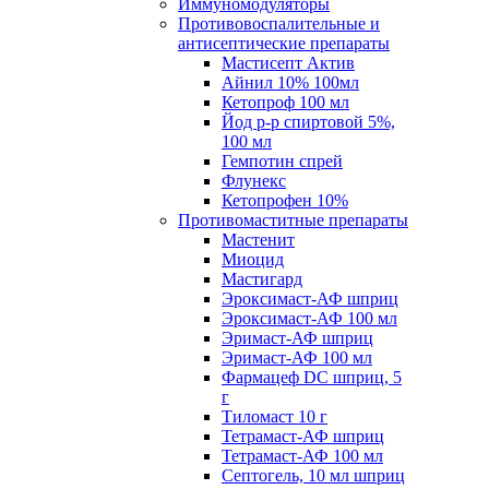
Иммуномодуляторы
Противовоспалительные и
антисептические препараты
Мастисепт Актив
Айнил 10% 100мл
Кетопроф 100 мл
Йод р-р спиртовой 5%,
100 мл
Гемпотин спрей
Флунекс
Кетопрофен 10%
Противомаститные препараты
Мастенит
Миоцид
Мастигард
Эроксимаст-АФ шприц
Эроксимаст-АФ 100 мл
Эримаст-АФ шприц
Эримаст-АФ 100 мл
Фармацеф DC шприц, 5
г
Тиломаст 10 г
Тетрамаст-АФ шприц
Тетрамаст-АФ 100 мл
Септогель, 10 мл шприц