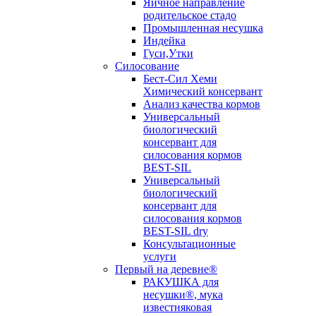
Яичное направление
родительское стадо
Промышленная несушка
Индейка
Гуси,Утки
Силосование
Бест-Сил Хеми
Химический консервант
Анализ качества кормов
Универсальный
биологический
консервант для
силосования кормов
BEST-SIL
Универсальный
биологический
консервант для
силосования кормов
BEST-SIL dry
Консультационные
услуги
Первый на деревне®
РАКУШКА для
несушки®, мука
известняковая