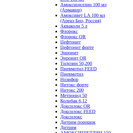
Амоксициллин 100 мл
(Армавир)
Амоксивет LA 100 мл
(Ареал Био, Россия)
Акваколи 5 л
Флорокс
Флорокс OR
Цефтонит
Цефтонит форте
Энронит
Энронит OR
Тилозин 50,200
Пневмотил FEED
Пневмотил
Нозифор
Нитокс форте
Нитокс 200
Метронид 50
Колибак 6,12
Доксилокс OR
Доксилокс FEED
Доксилокс
Дитрим порошок
Дитрим
АМОКСИЦИЛЛИН 150