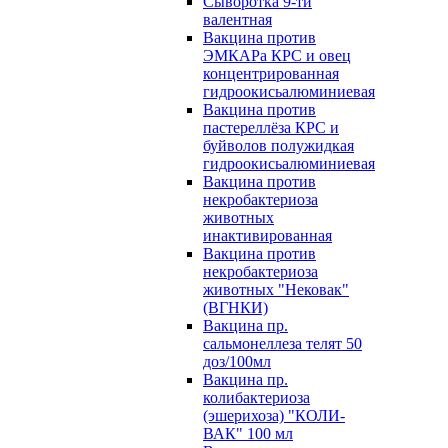
Сыворотка 9-ти
валентная
Вакцина против
ЭМКАРа КРС и овец
концентрированная
гидроокисьалюминиевая
Вакцина против
пастереллёза КРС и
буйволов полужидкая
гидроокисьалюминиевая
Вакцина против
некробактериоза
животных
инактивированная
Вакцина против
некробактериоза
животных "Нековак"
(ВГНКИ)
Вакцина пр.
сальмонеллеза телят 50
доз/100мл
Вакцина пр.
колибактериоза
(эшерихоза) "КОЛИ-
ВАК" 100 мл