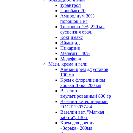
зурантрол
Паробакт 70
Ампролиум 30%
порошок 1 кг
Толтарокс 5%, 250 мл
суспензия орал.
Кокцимакс
Эймицид
Никарзин
МелазитТ 40%
Мадефорд
Мази, крема и гели
Алезан крем д/суставов
100 мл
Крем с флорализином
Зорька Люкс 200 мл
Вазелин
эмульгированный 800 гр
Вазелин ветеринарный
ГОСТ 13037-84
Вазелин вет. "Мягкая
забота", 130 г
Крем для доения
«Зорька» 200мл