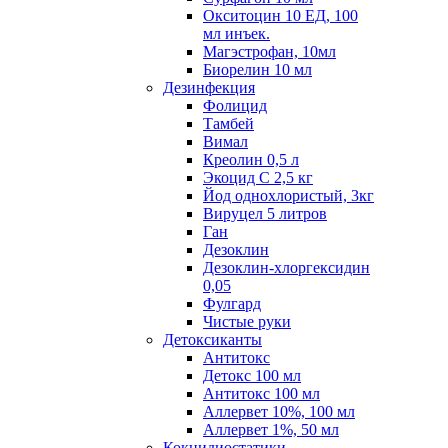
Окситоцин 10 ЕД, 100
мл инъек.
Магэстрофан, 10мл
Биорелин 10 мл
Дезинфекция
Фолицид
Тамбей
Вимал
Креолин 0,5 л
Экоцид С 2,5 кг
Йод однохлористый, 3кг
Вируцел 5 литров
Ган
Дезоклин
Дезоклин-хлоргексидин
0,05
Фулгард
Чистые руки
Детоксиканты
Антитокс
Детокс 100 мл
Антитокс 100 мл
Аллервет 10%, 100 мл
Аллервет 1%, 50 мл
Кокцидиостатики