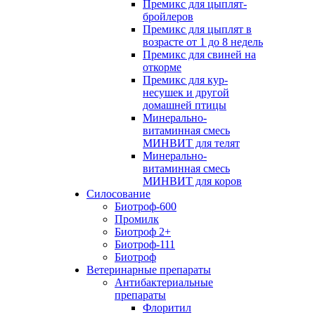
Премикс для цыплят-
бройлеров
Премикс для цыплят в
возрасте от 1 до 8 недель
Премикс для свиней на
откорме
Премикс для кур-
несушек и другой
домашней птицы
Минерально-
витаминная смесь
МИНВИТ для телят
Минерально-
витаминная смесь
МИНВИТ для коров
Силосование
Биотроф-600
Промилк
Биотроф 2+
Биотроф-111
Биотроф
Ветеринарные препараты
Антибактериальные
препараты
Флоритил