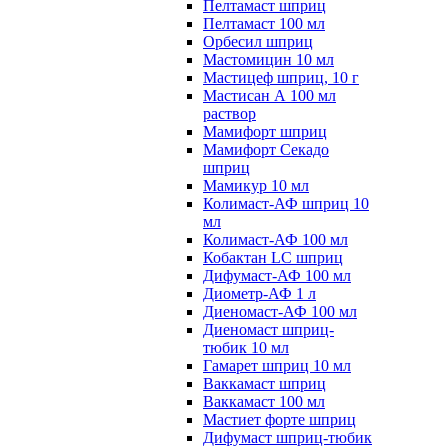
Пелтамаст шприц
Пелтамаст 100 мл
Орбесил шприц
Мастомицин 10 мл
Мастицеф шприц, 10 г
Мастисан А 100 мл
раствор
Мамифорт шприц
Мамифорт Секадо
шприц
Мамикур 10 мл
Колимаст-АФ шприц 10
мл
Колимаст-АФ 100 мл
Кобактан LC шприц
Дифумаст-АФ 100 мл
Диометр-АФ 1 л
Диеномаст-АФ 100 мл
Диеномаст шприц-
тюбик 10 мл
Гамарет шприц 10 мл
Ваккамаст шприц
Ваккамаст 100 мл
Мастиет форте шприц
Дифумаст шприц-тюбик