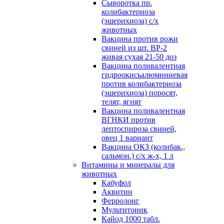
Сыворотка пр.
колибактериоза
(эшерихиоза) с/х
животных
Вакцина против рожи
свиней из шт. ВР-2
живая сухая 21-50 доз
Вакцина поливалентная
гидроокисьалюминиевая
против колибактериоза
(эшерихиоза) поросят,
телят, ягнят
Вакцина поливалентная
ВГНКИ против
лептоспироза свиней,
овец 1 вариант
Вакцина ОКЗ (колибак.,
сальмон.) с/х ж-х, 1 л
Витамины и минералы для
животных
Кабуфол
Аквитин
Ферролонг
Мультитоник
Кайод 1000 табл.