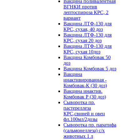
Вакцина поливалентная
ВГНКИ против
лептоспироза КРС, 2
вариант
Вакцина ЛТФ-130 для
КРС, сухая, 40 доз
Вакцина ЛТФ-130 для
КРС, сухая 20 доз
Вакцина ЛТФ-130 для
КРС, сухая 10доз
Вакцина Комбовак 50
доз
Вакцина Комбовак 5 доз
Вакцина
инактивированная -
Комбовак-К (30 доз)
Вакцина инактив.
Комбовак Р (30 доз)
Сыворотка пр.
пастереллеза
КРС,свиней и овец
фл.100мл/2дозы
Сыворотка пр. паратифа
(сальмонеллеза) с/х
животных 1 л