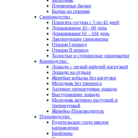
Молодняк
Племенные бычки
Бычки на откорме
Свиноводство
Поросята сосуны с 5 по 42 дней
Доращивание 43 - 60 день
Доращивание 61 - 104 день
Лактирующие свиноматки
Откорм I период
Откорм II период
Холостые и супоросные свиноматки
Коневодство
Лошади с легкой рабочей нагрузкой
Лошади на отдыхе
Жеребые кобылы без нагрузки
Молодняк без тренинга
Активно тренируемые лошади
Выступающие лошади
Молодняк активно растущий и
тренируемый
Жеребец-Производитель
Птицеводство
Родительское стадо мясное
направление
Бройлеры