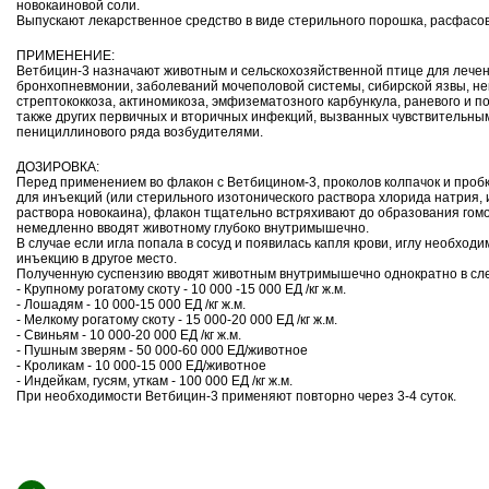
новокаиновой соли.
Выпускают лекарственное средство в виде стерильного порошка, расфасов
ПРИМЕНЕНИЕ:
Ветбицин-3 назначают животным и сельскохозяйственной птице для лече
бронхопневмонии, заболеваний мочеполовой системы, сибирской язвы, не
стрептококкоза, актиномикоза, эмфизематозного карбункула, раневого и п
также других первичных и вторичных инфекций, вызванных чувствительны
пенициллинового ряда возбудителями.
ДОЗИРОВКА:
Перед применением во флакон с Ветбицином-3, проколов колпачок и пробк
для инъекций (или стерильного изотонического раствора хлорида натрия, 
раствора новокаина), флакон тщательно встряхивают до образования гомо
немедленно вводят животному глубоко внутримышечно.
В случае если игла попала в сосуд и появилась капля крови, иглу необходи
инъекцию в другое место.
Полученную суспензию вводят животным внутримышечно однократно в сл
- Крупному рогатому скоту - 10 000 -15 000 ЕД /кг ж.м.
- Лошадям - 10 000-15 000 ЕД /кг ж.м.
- Мелкому рогатому скоту - 15 000-20 000 ЕД /кг ж.м.
- Свиньям - 10 000-20 000 ЕД /кг ж.м.
- Пушным зверям - 50 000-60 000 ЕД/животное
- Кроликам - 10 000-15 000 ЕД/животное
- Индейкам, гусям, уткам - 100 000 ЕД /кг ж.м.
При необходимости Ветбицин-3 применяют повторно через 3-4 суток.