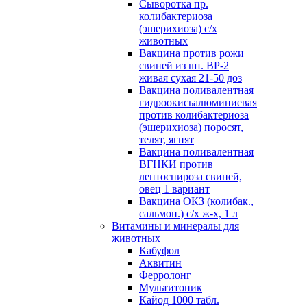
Сыворотка пр.
колибактериоза
(эшерихиоза) с/х
животных
Вакцина против рожи
свиней из шт. ВР-2
живая сухая 21-50 доз
Вакцина поливалентная
гидроокисьалюминиевая
против колибактериоза
(эшерихиоза) поросят,
телят, ягнят
Вакцина поливалентная
ВГНКИ против
лептоспироза свиней,
овец 1 вариант
Вакцина ОКЗ (колибак.,
сальмон.) с/х ж-х, 1 л
Витамины и минералы для
животных
Кабуфол
Аквитин
Ферролонг
Мультитоник
Кайод 1000 табл.