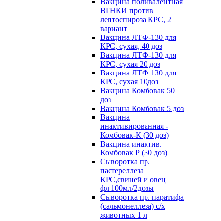
Вакцина поливалентная
ВГНКИ против
лептоспироза КРС, 2
вариант
Вакцина ЛТФ-130 для
КРС, сухая, 40 доз
Вакцина ЛТФ-130 для
КРС, сухая 20 доз
Вакцина ЛТФ-130 для
КРС, сухая 10доз
Вакцина Комбовак 50
доз
Вакцина Комбовак 5 доз
Вакцина
инактивированная -
Комбовак-К (30 доз)
Вакцина инактив.
Комбовак Р (30 доз)
Сыворотка пр.
пастереллеза
КРС,свиней и овец
фл.100мл/2дозы
Сыворотка пр. паратифа
(сальмонеллеза) с/х
животных 1 л