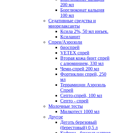
200 мл
Борглюконат кальция
100 мл
Седативные средства и
миорелаксанты
Ксила 2%, 50 мл инъек.
Ксиланит
Спреи/Аэрозоли
биоспрей
VETEX спрей
Вторая кожа бинт спрей
с алюминием, 330 мл
Чеми-спрей 200 мл
Фортиклин спрей, 250
мл
Террамицин Аэрозоль
Спрей
Септо-спрей, 100 мл
Септо - спрей
Молочные тесты
Милкотест 1000 мл
Другое
Деготь березовый
(берестовый) 0,5 л
Кофеин - бензоат натрия