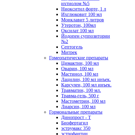
ихтиолом №5
Ниокситил форте, 1 л
Ихглюковит 100 мл
Монклавит 5 литров
Утеротон, 100мл
Оксилат 100 мл
Йодопен суппозитории
№2
Септогель
Митрек
Гомеопатические препараты
Цимактин, 100 мл
Оварин, 100 мл
Мастинол, 100 мл
Лацилин, 100 мл инъек.
Карсулен, 100 мл инъек.
Травматин, 100 мл.
Травма-гель, 500 г
Мастометрин, 100 мл
Лиарсин, 100 мл
Гормональные препараты
Динопрост - Т
Биофертагил
эструмакс 350
эстрофантин