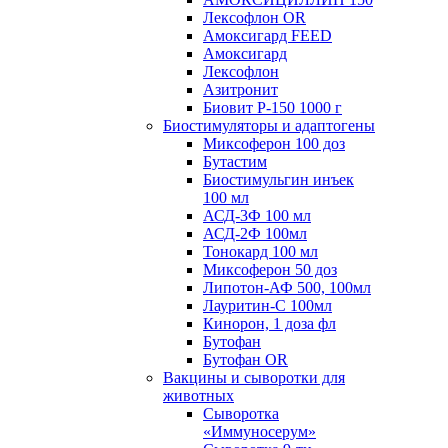
Лексофлон OR
Амоксигард FEED
Амоксигард
Лексофлон
Азитронит
Биовит Р-150 1000 г
Биостимуляторы и адаптогены
Миксоферон 100 доз
Бутастим
Биостимульгин инъек
100 мл
АСД-3Ф 100 мл
АСД-2Ф 100мл
Тонокард 100 мл
Миксоферон 50 доз
Липотон-АФ 500, 100мл
Лауритин-С 100мл
Кинорон, 1 доза фл
Бутофан
Бутофан OR
Вакцины и сыворотки для
животных
Сыворотка
«Иммуносерум»