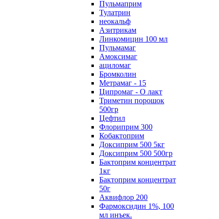
Пульмаприм
Тулатрин
неокальф
Азитрикам
Линкомицин 100 мл
Пульмамаг
Амоксимаг
ациломаг
Бромколин
Метрамаг - 15
Ципромаг - О лакт
Триметин порошок
500гр
Цефтил
Флориприм 300
Кобактоприм
Доксиприм 500 5кг
Доксиприм 500 500гр
Бактоприм концентрат
1кг
Бактоприм концентрат
50г
Аквифлор 200
Фармоксидин 1%, 100
мл инъек.