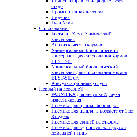
Яичное направление родительское
стадо
Промышленная несушка
Индейка
Гуси,Утки
Силосование
Бест-Сил Хеми Химический
консервант
Анализ качества кормов
Универсальный биологический
консервант для силосования кормов
BEST-SIL
Универсальный биологический
консервант для силосования кормов
BEST-SIL dry
Консультационные услуги
Первый на деревне®
РАКУШКА для несушки®, мука
известняковая
Премикс для цыплят-бройлеров
Премикс для цыплят в возрасте от 1 до
8 недель
Премикс для свиней на откорме
Премикс для кур-несушек и другой
домашней птицы