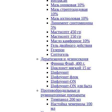
Интрасан
Мазь цинковая 10%
Мазь стрептоцидовая
10%
Мазь ихтиоловая 10%
Линимент синтомицина
5%
Мастисепт 450 гр
Мастисепт 150 гр
Масло камфорное 10%
Гель двойного действия
Гелерон
Септогель
Дератизация и дезинсекция
Финиш Флай, 400 г.
Циклонет мягкий 15 кг
Цифлунит
Цифлунит флок
Цифлунит-ON
Цифлунит-ON для быта
Противобродильные и
руминаторные препараты
Тимпанол 200 мл
Настойка чемерицы 100
мл