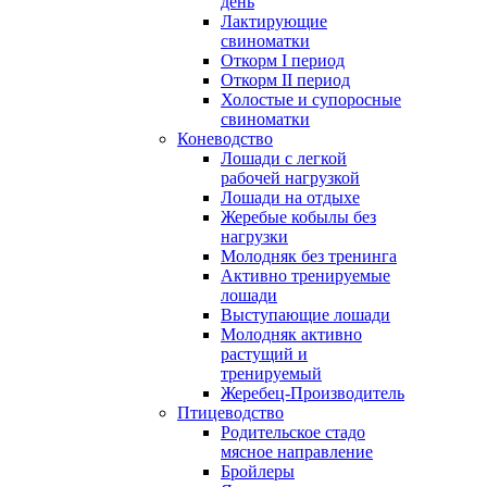
день
Лактирующие
свиноматки
Откорм I период
Откорм II период
Холостые и супоросные
свиноматки
Коневодство
Лошади с легкой
рабочей нагрузкой
Лошади на отдыхе
Жеребые кобылы без
нагрузки
Молодняк без тренинга
Активно тренируемые
лошади
Выступающие лошади
Молодняк активно
растущий и
тренируемый
Жеребец-Производитель
Птицеводство
Родительское стадо
мясное направление
Бройлеры