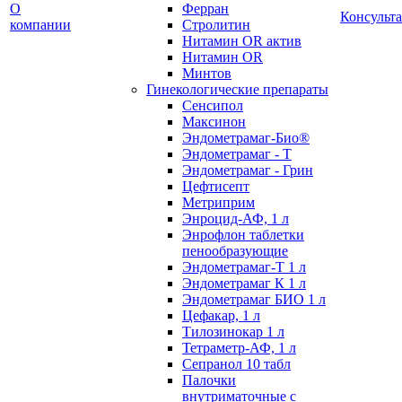
О
Ферран
Консульт
компании
Стролитин
Нитамин OR актив
Нитамин OR
Минтов
Гинекологические препараты
Сенсипол
Максинон
Эндометрамаг-Био®
Эндометрамаг - Т
Эндометрамаг - Грин
Цефтисепт
Метриприм
Энроцид-АФ, 1 л
Энрофлон таблетки
пенообразующие
Эндометрамаг-Т 1 л
Эндометрамаг К 1 л
Эндометрамаг БИО 1 л
Цефакар, 1 л
Тилозинокар 1 л
Тетраметр-АФ, 1 л
Сепранол 10 табл
Палочки
внутриматочные с