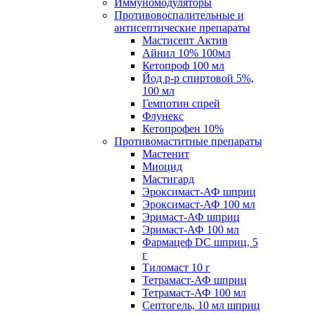
Иммуномодуляторы
Противовоспалительные и
антисептические препараты
Мастисепт Актив
Айнил 10% 100мл
Кетопроф 100 мл
Йод р-р спиртовой 5%,
100 мл
Гемпотин спрей
Флунекс
Кетопрофен 10%
Противомаститные препараты
Мастенит
Миоцид
Мастигард
Эроксимаст-АФ шприц
Эроксимаст-АФ 100 мл
Эримаст-АФ шприц
Эримаст-АФ 100 мл
Фармацеф DC шприц, 5
г
Тиломаст 10 г
Тетрамаст-АФ шприц
Тетрамаст-АФ 100 мл
Септогель, 10 мл шприц