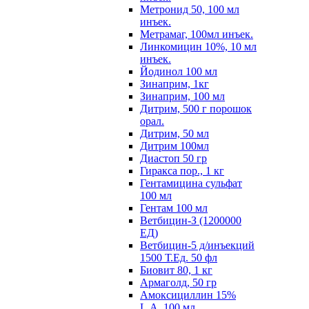
Метронид 50, 100 мл
инъек.
Метрамаг, 100мл инъек.
Линкомицин 10%, 10 мл
инъек.
Йодинол 100 мл
Зинаприм, 1кг
Зинаприм, 100 мл
Дитрим, 500 г порошок
орал.
Дитрим, 50 мл
Дитрим 100мл
Диастоп 50 гр
Гиракса пор., 1 кг
Гентамицина сульфат
100 мл
Гентам 100 мл
Ветбицин-З (1200000
ЕД)
Ветбицин-5 д/инъекций
1500 Т.Ед. 50 фл
Биовит 80, 1 кг
Армаголд, 50 гр
Амоксициллин 15%
L.A. 100 мл