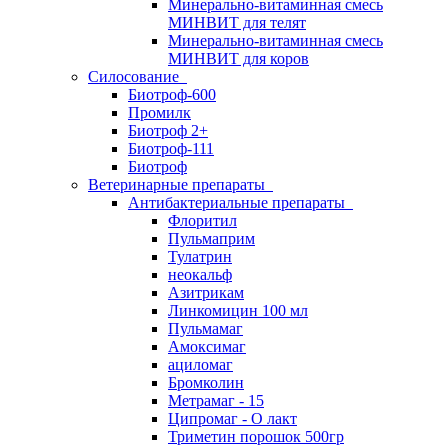
Минерально-витаминная смесь
МИНВИТ для телят
Минерально-витаминная смесь
МИНВИТ для коров
Силосование
Биотроф-600
Промилк
Биотроф 2+
Биотроф-111
Биотроф
Ветеринарные препараты
Антибактериальные препараты
Флоритил
Пульмаприм
Тулатрин
неокальф
Азитрикам
Линкомицин 100 мл
Пульмамаг
Амоксимаг
ациломаг
Бромколин
Метрамаг - 15
Ципромаг - О лакт
Триметин порошок 500гр