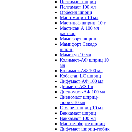
Пелтамаст шприц
Пелтамаст 100 мл
Орбесил шприц
Мастомицин 10 мл
Мастицеф шприц, 10 г
Мастисан А 100 мл
раствор
Мамифорт шприц
Мамифорт Секадо
шприц
Мамикур 10 мл
Колимаст-АФ шприц 10
мл
Колимаст-АФ 100 мл
Кобактан LC шприц
Дифумаст-АФ 100 мл
Диометр-АФ 1 л
Диеномаст-АФ 100 мл
Диеномаст шприц-
тюбик 10 мл
Гамарет шприц 10 мл
Ваккамаст шприц
Ваккамаст 100 мл
Мастиет форте шприц
Дифумаст шприц-тюбик