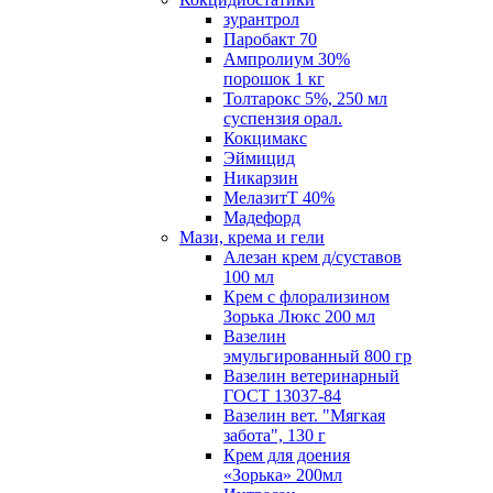
зурантрол
Паробакт 70
Ампролиум 30%
порошок 1 кг
Толтарокс 5%, 250 мл
суспензия орал.
Кокцимакс
Эймицид
Никарзин
МелазитТ 40%
Мадефорд
Мази, крема и гели
Алезан крем д/суставов
100 мл
Крем с флорализином
Зорька Люкс 200 мл
Вазелин
эмульгированный 800 гр
Вазелин ветеринарный
ГОСТ 13037-84
Вазелин вет. "Мягкая
забота", 130 г
Крем для доения
«Зорька» 200мл