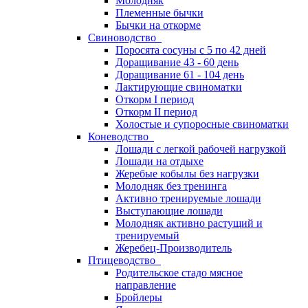
Молодняк
Племенные бычки
Бычки на откорме
Свиноводство
Поросята сосуны с 5 по 42 дней
Доращивание 43 - 60 день
Доращивание 61 - 104 день
Лактирующие свиноматки
Откорм I период
Откорм II период
Холостые и супоросные свиноматки
Коневодство
Лошади с легкой рабочей нагрузкой
Лошади на отдыхе
Жеребые кобылы без нагрузки
Молодняк без тренинга
Активно тренируемые лошади
Выступающие лошади
Молодняк активно растущий и
тренируемый
Жеребец-Производитель
Птицеводство
Родительское стадо мясное
направление
Бройлеры