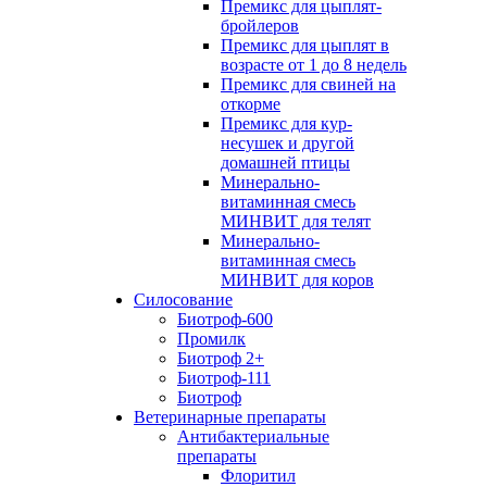
Премикс для цыплят-
бройлеров
Премикс для цыплят в
возрасте от 1 до 8 недель
Премикс для свиней на
откорме
Премикс для кур-
несушек и другой
домашней птицы
Минерально-
витаминная смесь
МИНВИТ для телят
Минерально-
витаминная смесь
МИНВИТ для коров
Силосование
Биотроф-600
Промилк
Биотроф 2+
Биотроф-111
Биотроф
Ветеринарные препараты
Антибактериальные
препараты
Флоритил