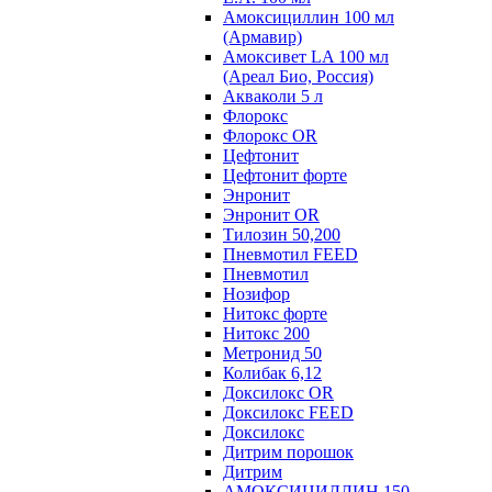
Амоксициллин 100 мл
(Армавир)
Амоксивет LA 100 мл
(Ареал Био, Россия)
Акваколи 5 л
Флорокс
Флорокс OR
Цефтонит
Цефтонит форте
Энронит
Энронит OR
Тилозин 50,200
Пневмотил FEED
Пневмотил
Нозифор
Нитокс форте
Нитокс 200
Метронид 50
Колибак 6,12
Доксилокс OR
Доксилокс FEED
Доксилокс
Дитрим порошок
Дитрим
АМОКСИЦИЛЛИН 150