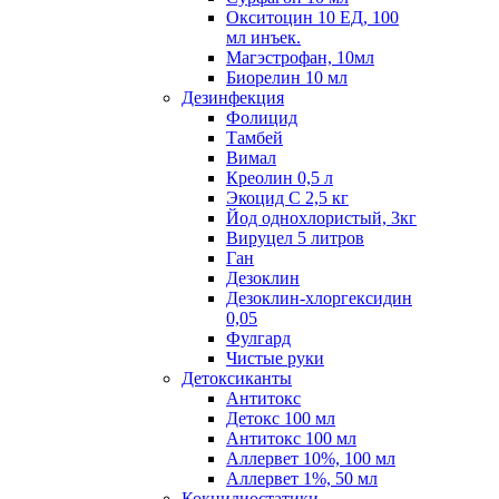
Окситоцин 10 ЕД, 100
мл инъек.
Магэстрофан, 10мл
Биорелин 10 мл
Дезинфекция
Фолицид
Тамбей
Вимал
Креолин 0,5 л
Экоцид С 2,5 кг
Йод однохлористый, 3кг
Вируцел 5 литров
Ган
Дезоклин
Дезоклин-хлоргексидин
0,05
Фулгард
Чистые руки
Детоксиканты
Антитокс
Детокс 100 мл
Антитокс 100 мл
Аллервет 10%, 100 мл
Аллервет 1%, 50 мл
Кокцидиостатики