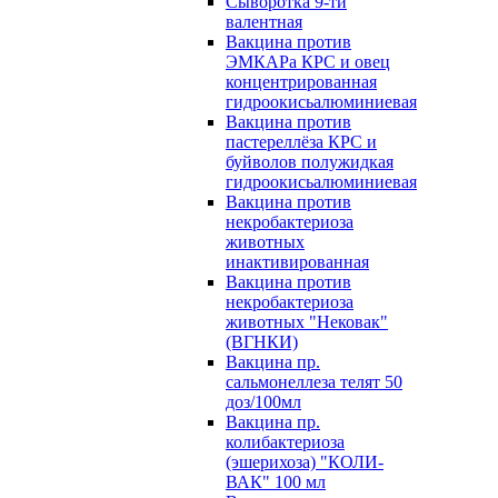
Сыворотка 9-ти
валентная
Вакцина против
ЭМКАРа КРС и овец
концентрированная
гидроокисьалюминиевая
Вакцина против
пастереллёза КРС и
буйволов полужидкая
гидроокисьалюминиевая
Вакцина против
некробактериоза
животных
инактивированная
Вакцина против
некробактериоза
животных "Нековак"
(ВГНКИ)
Вакцина пр.
сальмонеллеза телят 50
доз/100мл
Вакцина пр.
колибактериоза
(эшерихоза) "КОЛИ-
ВАК" 100 мл