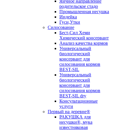
Яичное направление
родительское стадо
Промышленная несушка
Индейка
Гуси,Утки
Силосование
Бест-Сил Хеми
Химический консервант
Анализ качества кормов
Универсальный
биологический
консервант для
силосования кормов
BEST-SIL
Универсальный
биологический
консервант для
силосования кормов
BEST-SIL dry
Консультационные
услуги
Первый на деревне®
РАКУШКА для
несушки®, мука
известняковая