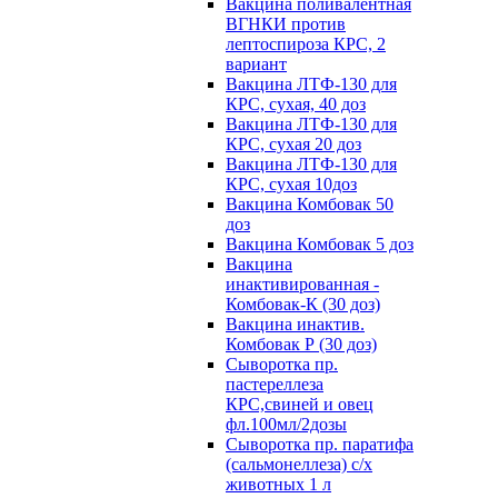
Вакцина поливалентная
ВГНКИ против
лептоспироза КРС, 2
вариант
Вакцина ЛТФ-130 для
КРС, сухая, 40 доз
Вакцина ЛТФ-130 для
КРС, сухая 20 доз
Вакцина ЛТФ-130 для
КРС, сухая 10доз
Вакцина Комбовак 50
доз
Вакцина Комбовак 5 доз
Вакцина
инактивированная -
Комбовак-К (30 доз)
Вакцина инактив.
Комбовак Р (30 доз)
Сыворотка пр.
пастереллеза
КРС,свиней и овец
фл.100мл/2дозы
Сыворотка пр. паратифа
(сальмонеллеза) с/х
животных 1 л