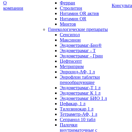
О
Ферран
Консульт
компании
Стролитин
Нитамин OR актив
Нитамин OR
Минтов
Гинекологические препараты
Сенсипол
Максинон
Эндометрамаг-Био®
Эндометрамаг - Т
Эндометрамаг - Грин
Цефтисепт
Метриприм
Энроцид-АФ, 1 л
Энрофлон таблетки
пенообразующие
Эндометрамаг-Т 1 л
Эндометрамаг К 1 л
Эндометрамаг БИО 1 л
Цефакар, 1 л
Тилозинокар 1 л
Тетраметр-АФ, 1 л
Сепранол 10 табл
Палочки
внутриматочные с