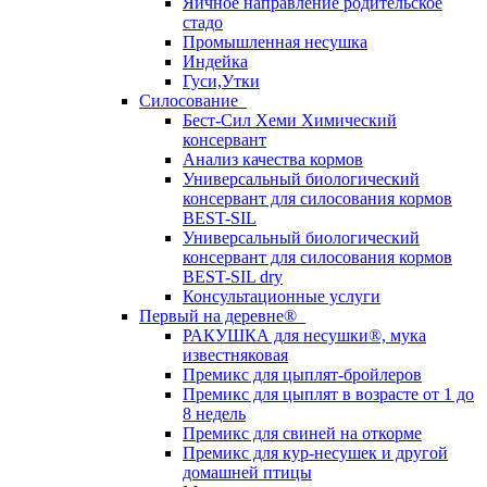
Яичное направление родительское
стадо
Промышленная несушка
Индейка
Гуси,Утки
Силосование
Бест-Сил Хеми Химический
консервант
Анализ качества кормов
Универсальный биологический
консервант для силосования кормов
BEST-SIL
Универсальный биологический
консервант для силосования кормов
BEST-SIL dry
Консультационные услуги
Первый на деревне®
РАКУШКА для несушки®, мука
известняковая
Премикс для цыплят-бройлеров
Премикс для цыплят в возрасте от 1 до
8 недель
Премикс для свиней на откорме
Премикс для кур-несушек и другой
домашней птицы