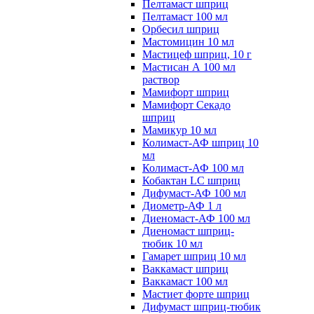
Пелтамаст шприц
Пелтамаст 100 мл
Орбесил шприц
Мастомицин 10 мл
Мастицеф шприц, 10 г
Мастисан А 100 мл
раствор
Мамифорт шприц
Мамифорт Секадо
шприц
Мамикур 10 мл
Колимаст-АФ шприц 10
мл
Колимаст-АФ 100 мл
Кобактан LC шприц
Дифумаст-АФ 100 мл
Диометр-АФ 1 л
Диеномаст-АФ 100 мл
Диеномаст шприц-
тюбик 10 мл
Гамарет шприц 10 мл
Ваккамаст шприц
Ваккамаст 100 мл
Мастиет форте шприц
Дифумаст шприц-тюбик