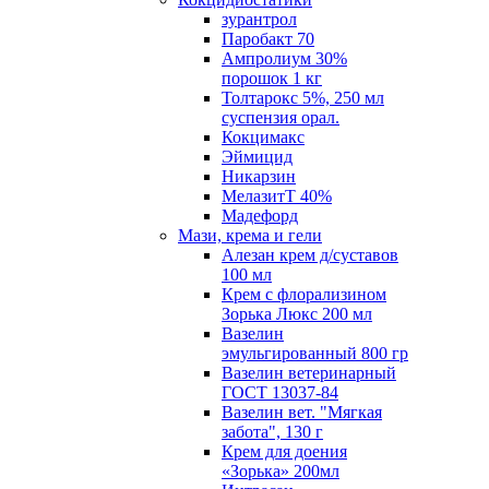
зурантрол
Паробакт 70
Ампролиум 30%
порошок 1 кг
Толтарокс 5%, 250 мл
суспензия орал.
Кокцимакс
Эймицид
Никарзин
МелазитТ 40%
Мадефорд
Мази, крема и гели
Алезан крем д/суставов
100 мл
Крем с флорализином
Зорька Люкс 200 мл
Вазелин
эмульгированный 800 гр
Вазелин ветеринарный
ГОСТ 13037-84
Вазелин вет. "Мягкая
забота", 130 г
Крем для доения
«Зорька» 200мл