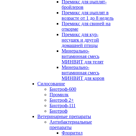
Премикс для цыплят-
бройлеров
Премикс для цыплят в
возрасте от 1 до 8 недель
Премикс для свиней на
откорме
Премикс для кур-
несушек и другой
домашней птицы
Минерально-
витаминная смесь
МИНВИТ для телят
Минерально-
витаминная смесь
МИНВИТ для коров
Силосование
Биотроф-600
Промилк
Биотроф 2+
Биотроф-111
Биотроф
Ветеринарные препараты
Антибактериальные
препараты
Флоритил