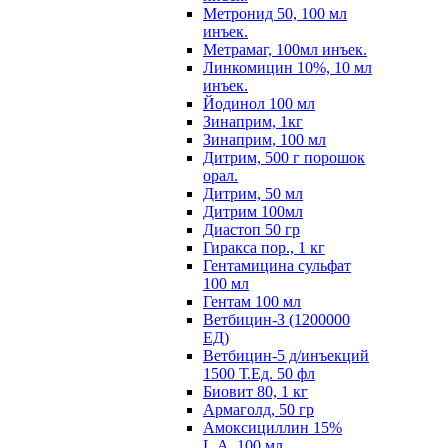
Метронид 50, 100 мл
инъек.
Метрамаг, 100мл инъек.
Линкомицин 10%, 10 мл
инъек.
Йодинол 100 мл
Зинаприм, 1кг
Зинаприм, 100 мл
Дитрим, 500 г порошок
орал.
Дитрим, 50 мл
Дитрим 100мл
Диастоп 50 гр
Гиракса пор., 1 кг
Гентамицина сульфат
100 мл
Гентам 100 мл
Ветбицин-З (1200000
ЕД)
Ветбицин-5 д/инъекций
1500 Т.Ед. 50 фл
Биовит 80, 1 кг
Армаголд, 50 гр
Амоксициллин 15%
L.A. 100 мл