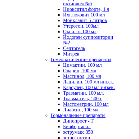
ихтиолом №5
Ниокситил форте, 1 л
Ихглюковит 100 мл
Монклавит 5 литров
Утеротон, 100мл
Оксилат 100 мл
Йодопен суппозитории
№2
Септогель
Митрек
Гомеопатические препараты
Цимактин, 100 мл
Оварин, 100 мл
Мастинол, 100 мл
Лацилин, 100 мл инъек.
Карсулен, 100 мл инъек.
Травматин, 100 мл.
Травма-гель, 500 г
Мастометрин, 100 мл
Лиарсин, 100 мл
Гормональные препараты
Динопрост - Т
Биофертагил
эструмакс 350
эстрофантин