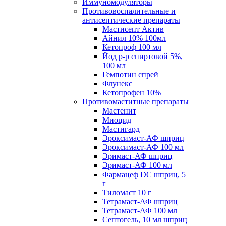
Иммуномодуляторы
Противовоспалительные и
антисептические препараты
Мастисепт Актив
Айнил 10% 100мл
Кетопроф 100 мл
Йод р-р спиртовой 5%,
100 мл
Гемпотин спрей
Флунекс
Кетопрофен 10%
Противомаститные препараты
Мастенит
Миоцид
Мастигард
Эроксимаст-АФ шприц
Эроксимаст-АФ 100 мл
Эримаст-АФ шприц
Эримаст-АФ 100 мл
Фармацеф DC шприц, 5
г
Тиломаст 10 г
Тетрамаст-АФ шприц
Тетрамаст-АФ 100 мл
Септогель, 10 мл шприц