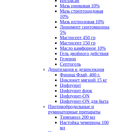
Интрасан
Мазь цинковая 10%
Мазь стрептоцидовая
10%
Мазь ихтиоловая 10%
Линимент синтомицина
5%
Мастисепт 450 гр
Мастисепт 150 гр
Масло камфорное 10%
Гель двойного действия
Гелерон
Септогель
Дератизация и дезинсекция
Финиш Флай, 400 г.
Циклонет мягкий 15 кг
Цифлунит
Цифлунит флок
Цифлунит-ON
Цифлунит-ON для быта
Противобродильные и
руминаторные препараты
Тимпанол 200 мл
Настойка чемерицы 100
мл