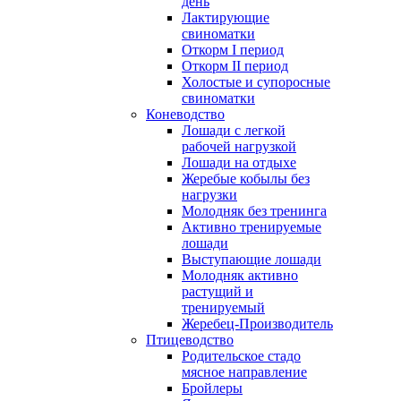
день
Лактирующие
свиноматки
Откорм I период
Откорм II период
Холостые и супоросные
свиноматки
Коневодство
Лошади с легкой
рабочей нагрузкой
Лошади на отдыхе
Жеребые кобылы без
нагрузки
Молодняк без тренинга
Активно тренируемые
лошади
Выступающие лошади
Молодняк активно
растущий и
тренируемый
Жеребец-Производитель
Птицеводство
Родительское стадо
мясное направление
Бройлеры