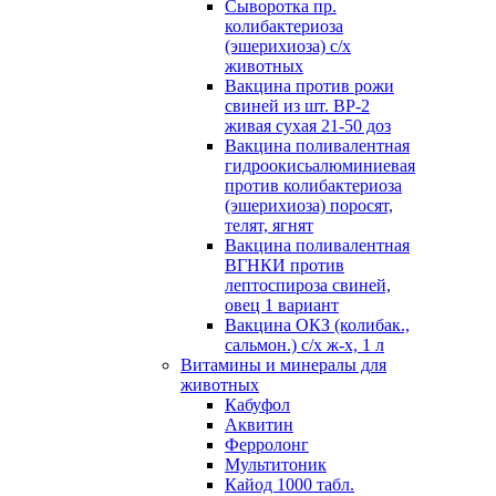
Сыворотка пр.
колибактериоза
(эшерихиоза) с/х
животных
Вакцина против рожи
свиней из шт. ВР-2
живая сухая 21-50 доз
Вакцина поливалентная
гидроокисьалюминиевая
против колибактериоза
(эшерихиоза) поросят,
телят, ягнят
Вакцина поливалентная
ВГНКИ против
лептоспироза свиней,
овец 1 вариант
Вакцина ОКЗ (колибак.,
сальмон.) с/х ж-х, 1 л
Витамины и минералы для
животных
Кабуфол
Аквитин
Ферролонг
Мультитоник
Кайод 1000 табл.