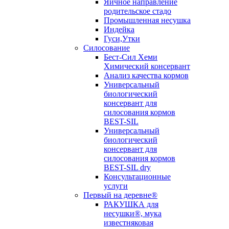
Яичное направление
родительское стадо
Промышленная несушка
Индейка
Гуси,Утки
Силосование
Бест-Сил Хеми
Химический консервант
Анализ качества кормов
Универсальный
биологический
консервант для
силосования кормов
BEST-SIL
Универсальный
биологический
консервант для
силосования кормов
BEST-SIL dry
Консультационные
услуги
Первый на деревне®
РАКУШКА для
несушки®, мука
известняковая