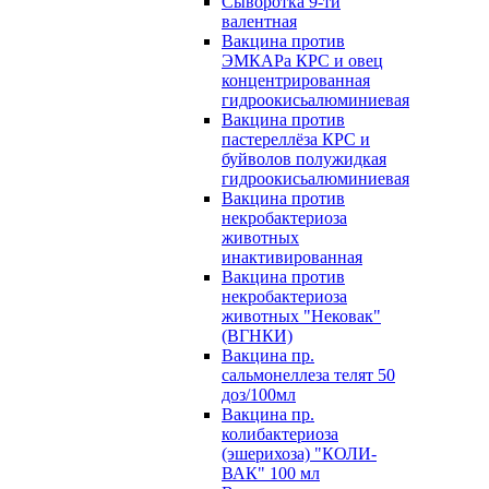
Сыворотка 9-ти
валентная
Вакцина против
ЭМКАРа КРС и овец
концентрированная
гидроокисьалюминиевая
Вакцина против
пастереллёза КРС и
буйволов полужидкая
гидроокисьалюминиевая
Вакцина против
некробактериоза
животных
инактивированная
Вакцина против
некробактериоза
животных "Нековак"
(ВГНКИ)
Вакцина пр.
сальмонеллеза телят 50
доз/100мл
Вакцина пр.
колибактериоза
(эшерихоза) "КОЛИ-
ВАК" 100 мл