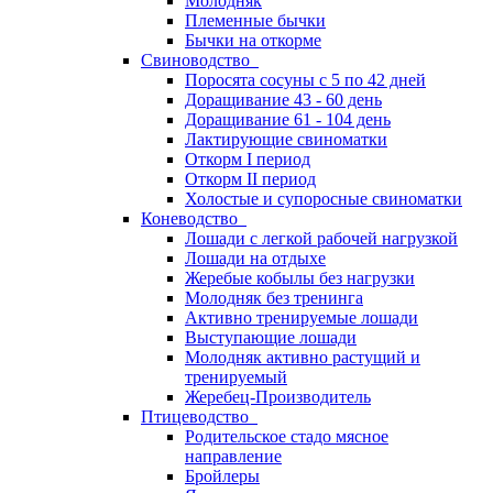
Молодняк
Племенные бычки
Бычки на откорме
Свиноводство
Поросята сосуны с 5 по 42 дней
Доращивание 43 - 60 день
Доращивание 61 - 104 день
Лактирующие свиноматки
Откорм I период
Откорм II период
Холостые и супоросные свиноматки
Коневодство
Лошади с легкой рабочей нагрузкой
Лошади на отдыхе
Жеребые кобылы без нагрузки
Молодняк без тренинга
Активно тренируемые лошади
Выступающие лошади
Молодняк активно растущий и
тренируемый
Жеребец-Производитель
Птицеводство
Родительское стадо мясное
направление
Бройлеры