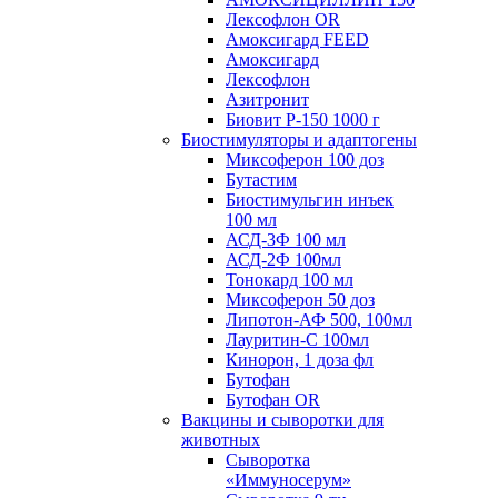
Лексофлон OR
Амоксигард FEED
Амоксигард
Лексофлон
Азитронит
Биовит Р-150 1000 г
Биостимуляторы и адаптогены
Миксоферон 100 доз
Бутастим
Биостимульгин инъек
100 мл
АСД-3Ф 100 мл
АСД-2Ф 100мл
Тонокард 100 мл
Миксоферон 50 доз
Липотон-АФ 500, 100мл
Лауритин-С 100мл
Кинорон, 1 доза фл
Бутофан
Бутофан OR
Вакцины и сыворотки для
животных
Сыворотка
«Иммуносерум»