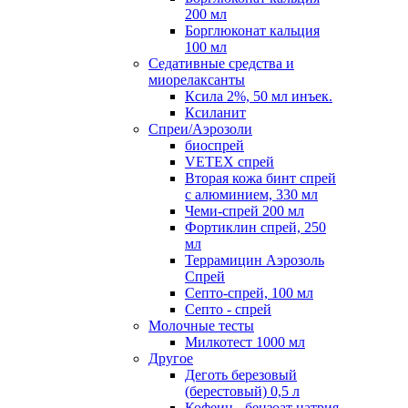
200 мл
Борглюконат кальция
100 мл
Седативные средства и
миорелаксанты
Ксила 2%, 50 мл инъек.
Ксиланит
Спреи/Аэрозоли
биоспрей
VETEX спрей
Вторая кожа бинт спрей
с алюминием, 330 мл
Чеми-спрей 200 мл
Фортиклин спрей, 250
мл
Террамицин Аэрозоль
Спрей
Септо-спрей, 100 мл
Септо - спрей
Молочные тесты
Милкотест 1000 мл
Другое
Деготь березовый
(берестовый) 0,5 л
Кофеин - бензоат натрия