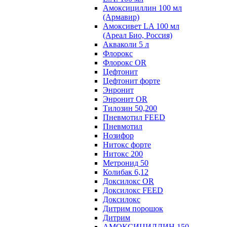
Амоксициллин 100 мл
(Армавир)
Амоксивет LA 100 мл
(Ареал Био, Россия)
Акваколи 5 л
Флорокс
Флорокс OR
Цефтонит
Цефтонит форте
Энронит
Энронит OR
Тилозин 50,200
Пневмотил FEED
Пневмотил
Нозифор
Нитокс форте
Нитокс 200
Метронид 50
Колибак 6,12
Доксилокс OR
Доксилокс FEED
Доксилокс
Дитрим порошок
Дитрим
АМОКСИЦИЛЛИН 150