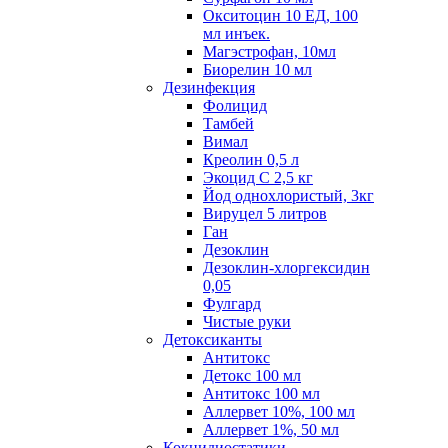
Окситоцин 10 ЕД, 100
мл инъек.
Магэстрофан, 10мл
Биорелин 10 мл
Дезинфекция
Фолицид
Тамбей
Вимал
Креолин 0,5 л
Экоцид С 2,5 кг
Йод однохлористый, 3кг
Вируцел 5 литров
Ган
Дезоклин
Дезоклин-хлоргексидин
0,05
Фулгард
Чистые руки
Детоксиканты
Антитокс
Детокс 100 мл
Антитокс 100 мл
Аллервет 10%, 100 мл
Аллервет 1%, 50 мл
Кокцидиостатики