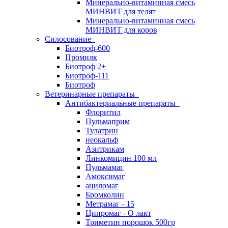
Минерально-витаминная смесь
МИНВИТ для телят
Минерально-витаминная смесь
МИНВИТ для коров
Силосование
Биотроф-600
Промилк
Биотроф 2+
Биотроф-111
Биотроф
Ветеринарные препараты
Антибактериальные препараты
Флоритил
Пульмаприм
Тулатрин
неокальф
Азитрикам
Линкомицин 100 мл
Пульмамаг
Амоксимаг
ациломаг
Бромколин
Метрамаг - 15
Ципромаг - О лакт
Триметин порошок 500гр