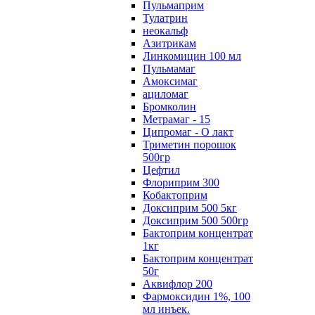
Пульмаприм
Тулатрин
неокальф
Азитрикам
Линкомицин 100 мл
Пульмамаг
Амоксимаг
ациломаг
Бромколин
Метрамаг - 15
Ципромаг - О лакт
Триметин порошок
500гр
Цефтил
Флориприм 300
Кобактоприм
Доксиприм 500 5кг
Доксиприм 500 500гр
Бактоприм концентрат
1кг
Бактоприм концентрат
50г
Аквифлор 200
Фармоксидин 1%, 100
мл инъек.